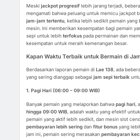
Meski
jackpot progresif
lebih jarang terjadi, bebe
mengamati bahwa peluang untuk memicu jackpot be
jam-jam tertentu
, ketika lebih sedikit pemain yang
mesin. Ini memberikan kesempatan bagi pemain ya
sepi untuk lebih
terfokus
pada permainan dan mem
kesempatan untuk meraih kemenangan besar.
Kapan Waktu Terbaik untuk Bermain di Ja
Berdasarkan laporan pemain di
Lae 138
, ada beber
yang sering dianggap sebagai
jam sepi terbaik
untu
1.
Pagi Hari (06:00 – 09:00 WIB)
Banyak pemain yang melaporkan bahwa
pagi hari
, 
hingga 09:00 WIB
, adalah waktu yang efektif untu
pemain yang aktif lebih sedikit, dan mesin slot c
pembayaran lebih sering
dan
fitur bonus
yang lebi
jam ini, pemain sering merasakan
pembayaran kecil