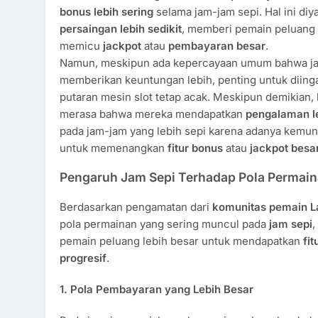
bonus lebih sering
selama jam-jam sepi. Hal ini diy
persaingan lebih sedikit
, memberi pemain peluang 
memicu
jackpot
atau
pembayaran besar
.
Namun, meskipun ada kepercayaan umum bahwa ja
memberikan keuntungan lebih, penting untuk diinga
putaran mesin slot tetap acak. Meskipun demikian
merasa bahwa mereka mendapatkan
pengalaman l
pada jam-jam yang lebih sepi karena adanya kemun
untuk memenangkan
fitur bonus
atau
jackpot besa
Pengaruh Jam Sepi Terhadap Pola Permaina
Berdasarkan pengamatan dari
komunitas pemain L
pola permainan yang sering muncul pada
jam sepi
,
pemain peluang lebih besar untuk mendapatkan
fi
progresif
.
1.
Pola Pembayaran yang Lebih Besar