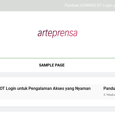
Panduan EDWINSLOT Login u
Panduan Memahami Fungsi KA
Cara Mengatasi KAYA787 Logi
EDWINSLOT Link Altern
e Prensa
Panduan EDWINSLOT Login u
ni Dan Konten Digital Di Arte Prensa. Untuk Para Kreator Yang 
Panduan Memahami Fungsi KA
SAMPLE PAGE
Cara Mengatasi KAYA787 Logi
tuk Pengalaman Akses yang Nyaman
Panduan Memahami
3 Weeks Ago