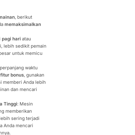
rmainan
, berikut
da
memaksimalkan
i
pagi hari
atau
, lebih sedikit pemain
 besar untuk memicu
perpanjang waktu
u
fitur bonus
, gunakan
Ini memberi Anda lebih
inan dan mencari
a Tinggi
: Mesin
ng memberikan
lebih sering terjadi
ika Anda mencari
nnya.