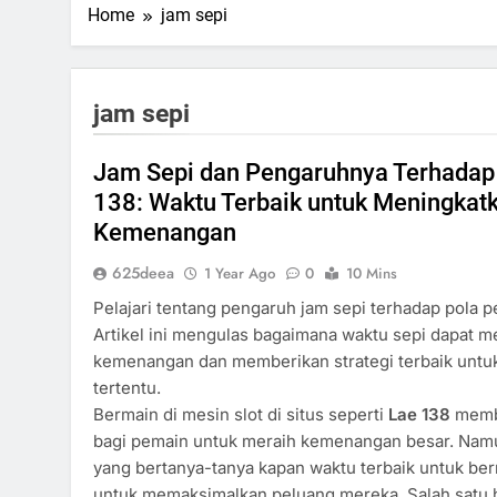
Home
jam sepi
jam sepi
Jam Sepi dan Pengaruhnya Terhadap 
138: Waktu Terbaik untuk Meningkat
Kemenangan
625deea
1 Year Ago
0
10 Mins
Pelajari tentang pengaruh jam sepi terhadap pola p
Artikel ini mengulas bagaimana waktu sepi dapat 
kemenangan dan memberikan strategi terbaik untuk
tertentu.
Bermain di mesin slot di situs seperti
Lae 138
membe
bagi pemain untuk meraih kemenangan besar. Nam
yang bertanya-tanya kapan waktu terbaik untuk ber
untuk memaksimalkan peluang mereka. Salah satu h