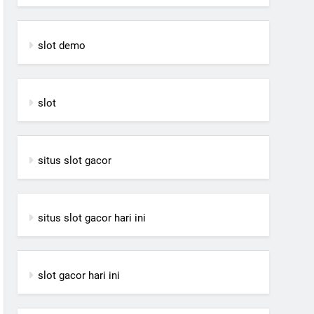
slot demo
slot
situs slot gacor
situs slot gacor hari ini
slot gacor hari ini