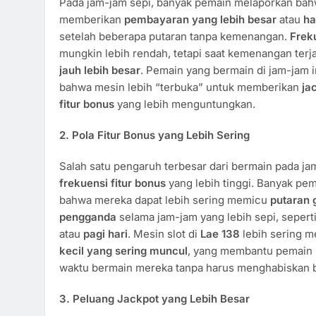
Pada jam-jam sepi, banyak pemain melaporkan ba
memberikan
pembayaran yang lebih besar
atau
ha
setelah beberapa putaran tanpa kemenangan.
Frek
mungkin lebih rendah, tetapi saat kemenangan terj
jauh lebih besar
. Pemain yang bermain di jam-jam i
bahwa mesin lebih “terbuka” untuk memberikan
ja
fitur bonus
yang lebih menguntungkan.
2.
Pola Fitur Bonus yang Lebih Sering
Salah satu pengaruh terbesar dari bermain pada ja
frekuensi fitur bonus
yang lebih tinggi. Banyak pe
bahwa mereka dapat lebih sering memicu
putaran g
pengganda
selama jam-jam yang lebih sepi, sepert
atau
pagi hari
. Mesin slot di
Lae 138
lebih sering 
kecil yang sering muncul
, yang membantu pemain
waktu bermain mereka tanpa harus menghabiskan 
3.
Peluang Jackpot yang Lebih Besar