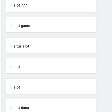
slot 777
slot gacor
situs slot
slot
slot
slot dana