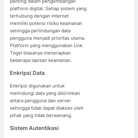
penting dalam pengembangan
platform digital. Setiap sistem yang
terhubung dengan internet
memiliki potensi risiko keamanan
sehingga perlindungan data
pengguna menjadi prioritas utama.
Platform yang menggunakan Link
Togel biasanya menerapkan
beberapa lapisan keamanan.
Enkripsi Data
Enkripsi digunakan untuk
melindungi data yang dikirimkan
antara pengguna dan server
sehingga tidak dapat diakses oleh
pihak yang tidak berwenang.
Sistem Autentikasi