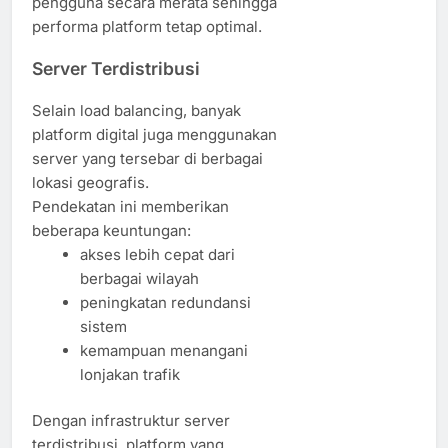
pengguna secara merata sehingga
performa platform tetap optimal.
Server Terdistribusi
Selain load balancing, banyak
platform digital juga menggunakan
server yang tersebar di berbagai
lokasi geografis.
Pendekatan ini memberikan
beberapa keuntungan:
akses lebih cepat dari
berbagai wilayah
peningkatan redundansi
sistem
kemampuan menangani
lonjakan trafik
Dengan infrastruktur server
terdistribusi, platform yang