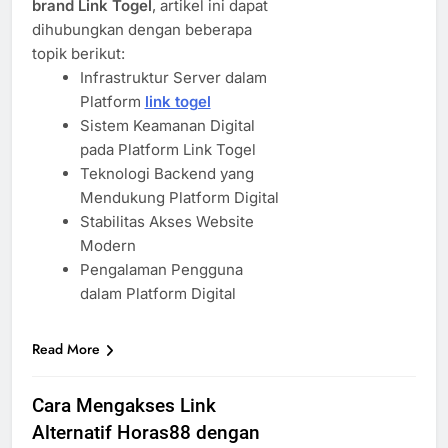
brand Link Togel
, artikel ini dapat
dihubungkan dengan beberapa
topik berikut:
Infrastruktur Server dalam
Platform
link togel
Sistem Keamanan Digital
pada Platform Link Togel
Teknologi Backend yang
Mendukung Platform Digital
Stabilitas Akses Website
Modern
Pengalaman Pengguna
dalam Platform Digital
Read More
Cara Mengakses Link
Alternatif Horas88 dengan