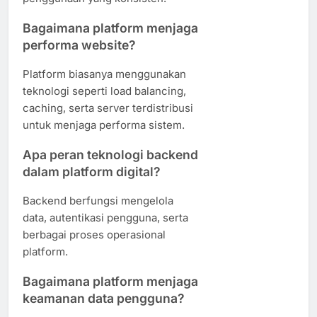
Bagaimana platform menjaga
performa website?
Platform biasanya menggunakan
teknologi seperti load balancing,
caching, serta server terdistribusi
untuk menjaga performa sistem.
Apa peran teknologi backend
dalam platform digital?
Backend berfungsi mengelola
data, autentikasi pengguna, serta
berbagai proses operasional
platform.
Bagaimana platform menjaga
keamanan data pengguna?