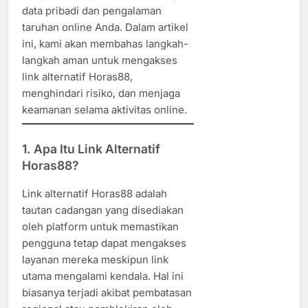
data pribadi dan pengalaman
taruhan online Anda. Dalam artikel
ini, kami akan membahas langkah-
langkah aman untuk mengakses
link alternatif Horas88,
menghindari risiko, dan menjaga
keamanan selama aktivitas online.
1. Apa Itu Link Alternatif
Horas88?
Link alternatif Horas88 adalah
tautan cadangan yang disediakan
oleh platform untuk memastikan
pengguna tetap dapat mengakses
layanan mereka meskipun link
utama mengalami kendala. Hal ini
biasanya terjadi akibat pembatasan