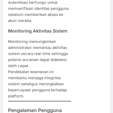
Autentikasi berfungsi untuk
memverifikasi identitas pengguna
sebelum memberikan akses ke
akun mereka.
Monitoring Aktivitas Sistem
Monitoring memungkinkan
administrator memantau aktivitas
sistem secara real-time sehingga
potensi ancaman dapat dideteksi
lebih cepat.
Pendekatan keamanan ini
membantu menjaga integritas
sistem sekaligus meningkatkan
kepercayaan pengguna terhadap
platform.
Pengalaman Pengguna