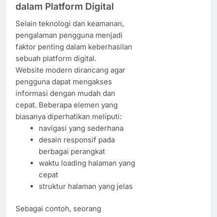
dalam Platform Digital
Selain teknologi dan keamanan,
pengalaman pengguna menjadi
faktor penting dalam keberhasilan
sebuah platform digital.
Website modern dirancang agar
pengguna dapat mengakses
informasi dengan mudah dan
cepat. Beberapa elemen yang
biasanya diperhatikan meliputi:
navigasi yang sederhana
desain responsif pada
berbagai perangkat
waktu loading halaman yang
cepat
struktur halaman yang jelas
Sebagai contoh, seorang