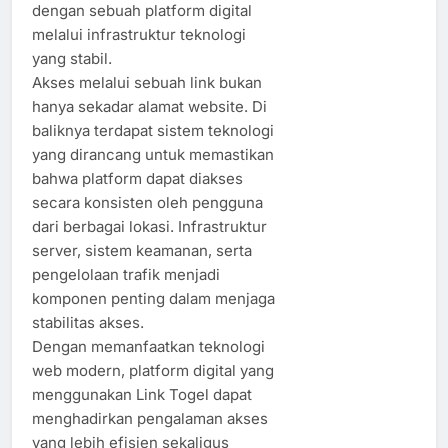
dengan sebuah platform digital
melalui infrastruktur teknologi
yang stabil.
Akses melalui sebuah link bukan
hanya sekadar alamat website. Di
baliknya terdapat sistem teknologi
yang dirancang untuk memastikan
bahwa platform dapat diakses
secara konsisten oleh pengguna
dari berbagai lokasi. Infrastruktur
server, sistem keamanan, serta
pengelolaan trafik menjadi
komponen penting dalam menjaga
stabilitas akses.
Dengan memanfaatkan teknologi
web modern, platform digital yang
menggunakan Link Togel dapat
menghadirkan pengalaman akses
yang lebih efisien sekaligus