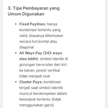
3. Tipe Pembayaran yang
Umum Digunakan
Fixed Paylines:
hanya
kombinasi tertentu yang
valid, biasanya ditentukan
secara horizontal atau
diagonal
All Ways Pay (243 ways
atau lebih):
simbol identik di
gulungan berurutan dari kiri
ke kanan, posisi vertikal
tidak menjadi soal
Cluster Pays:
kombinasi
terjadi saat simbol identik
muncul berdempetan dalam
kelompok tertentu (tidak
menggunakan garis)