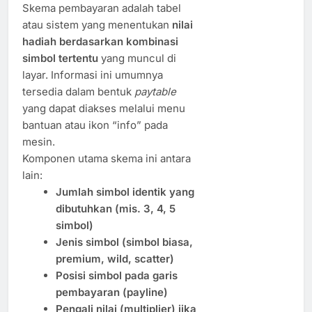
Skema pembayaran adalah tabel
atau sistem yang menentukan
nilai
hadiah berdasarkan kombinasi
simbol tertentu
yang muncul di
layar. Informasi ini umumnya
tersedia dalam bentuk
paytable
yang dapat diakses melalui menu
bantuan atau ikon “info” pada
mesin.
Komponen utama skema ini antara
lain:
Jumlah simbol identik yang
dibutuhkan (mis. 3, 4, 5
simbol)
Jenis simbol (simbol biasa,
premium, wild, scatter)
Posisi simbol pada garis
pembayaran (payline)
Pengali nilai (multiplier) jika