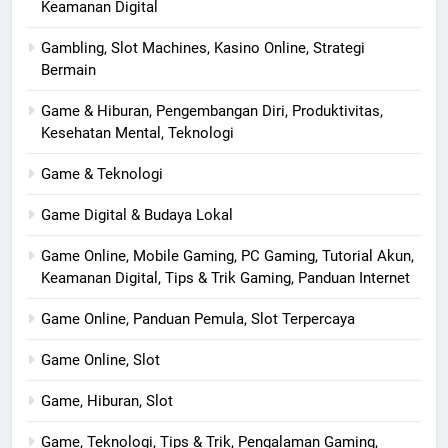
Keamanan Digital
Gambling, Slot Machines, Kasino Online, Strategi
Bermain
Game & Hiburan, Pengembangan Diri, Produktivitas,
Kesehatan Mental, Teknologi
Game & Teknologi
Game Digital & Budaya Lokal
Game Online, Mobile Gaming, PC Gaming, Tutorial Akun,
Keamanan Digital, Tips & Trik Gaming, Panduan Internet
Game Online, Panduan Pemula, Slot Terpercaya
Game Online, Slot
Game, Hiburan, Slot
Game, Teknologi, Tips & Trik, Pengalaman Gaming,