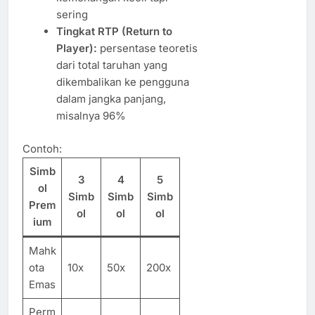
sering
Tingkat RTP (Return to
Player):
persentase teoretis
dari total taruhan yang
dikembalikan ke pengguna
dalam jangka panjang,
misalnya 96%
Contoh:
Simb
3
4
5
ol
Simb
Simb
Simb
Prem
ol
ol
ol
ium
Mahk
ota
10x
50x
200x
Emas
Perm