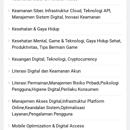
Keamanan Siber, Infrastruktur Cloud, Teknologi API,
Manajemen Sistem Digital, Inovasi Keamanan
Kesehatan & Gaya Hidup
Kesehatan Mental, Game & Teknologi, Gaya Hidup Sehat,
Produktivitas, Tips Bermain Game
Keuangan Digital, Teknologi, Cryptocurrency
Literasi Digital dan Keamanan Akun
Literasi Permainan,Manajemen Risiko Pribadi,Psikologi
Pengguna,Higiene Digital,Perilaku Konsumen
Manajemen Akses Digital,Infrastruktur Platform
Online,Keandalan Sistem,Optimalisasi
Layanan,Pengalaman Pengguna
Mobile Optimization & Digital Access