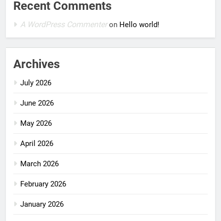
Recent Comments
A WordPress Commenter
on
Hello world!
Archives
July 2026
June 2026
May 2026
April 2026
March 2026
February 2026
January 2026