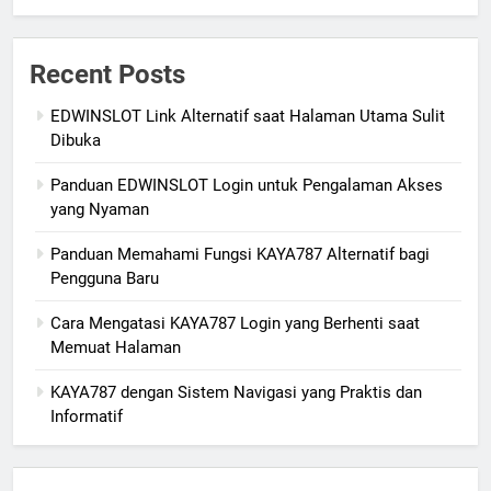
Recent Posts
EDWINSLOT Link Alternatif saat Halaman Utama Sulit
Dibuka
Panduan EDWINSLOT Login untuk Pengalaman Akses
yang Nyaman
Panduan Memahami Fungsi KAYA787 Alternatif bagi
Pengguna Baru
Cara Mengatasi KAYA787 Login yang Berhenti saat
Memuat Halaman
KAYA787 dengan Sistem Navigasi yang Praktis dan
Informatif