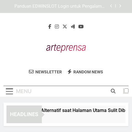
Skip
Panduan Memahami Fungsi KAYA787 Alternatif
to
bagi Pengguna Baru
content
Cara Mengatasi KAYA787 Login yang Berhenti
saat Memuat Halaman
EDWINSLOT Link Alternatif saat Halaman Utama
Sulit Dibuka
Panduan EDWINSLOT Login untuk Pengalaman
Akses yang Nyaman
Panduan Memahami Fungsi KAYA787 Alternatif
bagi Pengguna Baru
Arte Prensa
Temukan Seni Dan Konten Digital Di Arte
Cara Mengatasi KAYA787 Login yang Berhenti
NEWSLETTER
RANDOM NEWS
saat Memuat Halaman
Prensa. Untuk Para Kreator Yang Inovatif.
MENU
DWINSLOT Link Alternatif saat Halaman Utama Sulit Dibuka
HEADLINES
Weeks Ago