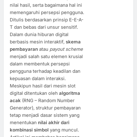
nilai hasil, serta bagaimana hal ini
memengaruhi persepsi pengguna.
Ditulis berdasarkan prinsip E-E-A-
T dan bebas dari unsur sensitif.
Dalam dunia hiburan digital
berbasis mesin interaktif,
skema
pembayaran
atau
payout scheme
menjadi salah satu elemen krusial
dalam membentuk persepsi
pengguna terhadap keadilan dan
kepuasan dalam interaksi.
Meskipun hasil dari mesin slot
digital ditentukan oleh
algoritma
acak
(RNG – Random Number
Generator), struktur pembayaran
tetap menjadi dasar sistem yang
menentukan
nilai akhir dari
kombinasi simbol
yang muncul.