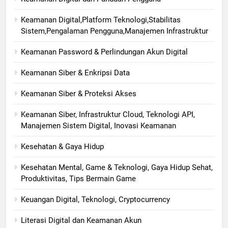
Keamanan Digital,Platform Teknologi,Stabilitas
Sistem,Pengalaman Pengguna,Manajemen Infrastruktur
Keamanan Password & Perlindungan Akun Digital
Keamanan Siber & Enkripsi Data
Keamanan Siber & Proteksi Akses
Keamanan Siber, Infrastruktur Cloud, Teknologi API,
Manajemen Sistem Digital, Inovasi Keamanan
Kesehatan & Gaya Hidup
Kesehatan Mental, Game & Teknologi, Gaya Hidup Sehat,
Produktivitas, Tips Bermain Game
Keuangan Digital, Teknologi, Cryptocurrency
Literasi Digital dan Keamanan Akun