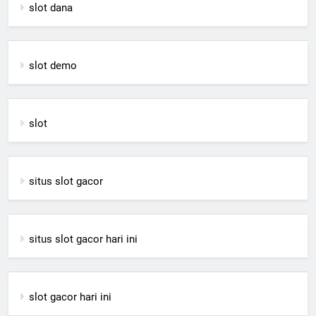
slot dana
slot demo
slot
situs slot gacor
situs slot gacor hari ini
slot gacor hari ini