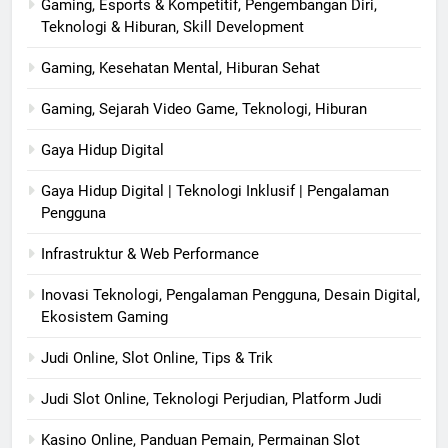
Gaming, Esports & Kompetitif, Pengembangan Diri,
Teknologi & Hiburan, Skill Development
Gaming, Kesehatan Mental, Hiburan Sehat
Gaming, Sejarah Video Game, Teknologi, Hiburan
Gaya Hidup Digital
Gaya Hidup Digital | Teknologi Inklusif | Pengalaman
Pengguna
Infrastruktur & Web Performance
Inovasi Teknologi, Pengalaman Pengguna, Desain Digital,
Ekosistem Gaming
Judi Online, Slot Online, Tips & Trik
Judi Slot Online, Teknologi Perjudian, Platform Judi
Kasino Online, Panduan Pemain, Permainan Slot