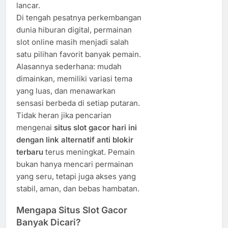
lancar.
Di tengah pesatnya perkembangan
dunia hiburan digital, permainan
slot online masih menjadi salah
satu pilihan favorit banyak pemain.
Alasannya sederhana: mudah
dimainkan, memiliki variasi tema
yang luas, dan menawarkan
sensasi berbeda di setiap putaran.
Tidak heran jika pencarian
mengenai
situs slot gacor hari ini
dengan link alternatif anti blokir
terbaru
terus meningkat. Pemain
bukan hanya mencari permainan
yang seru, tetapi juga akses yang
stabil, aman, dan bebas hambatan.
Mengapa Situs Slot Gacor
Banyak Dicari?