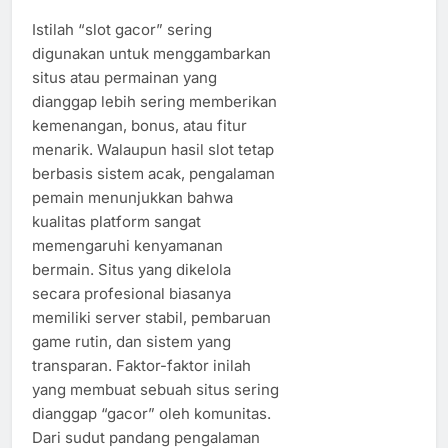
Istilah “slot gacor” sering
digunakan untuk menggambarkan
situs atau permainan yang
dianggap lebih sering memberikan
kemenangan, bonus, atau fitur
menarik. Walaupun hasil slot tetap
berbasis sistem acak, pengalaman
pemain menunjukkan bahwa
kualitas platform sangat
memengaruhi kenyamanan
bermain. Situs yang dikelola
secara profesional biasanya
memiliki server stabil, pembaruan
game rutin, dan sistem yang
transparan. Faktor-faktor inilah
yang membuat sebuah situs sering
dianggap “gacor” oleh komunitas.
Dari sudut pandang pengalaman