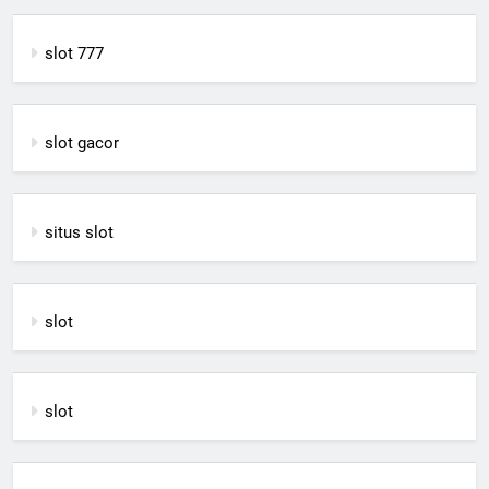
slot 777
slot gacor
situs slot
slot
slot