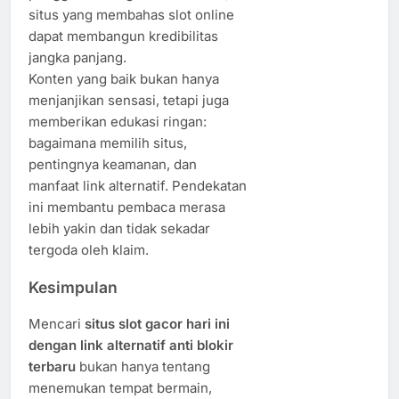
situs yang membahas slot online
dapat membangun kredibilitas
jangka panjang.
Konten yang baik bukan hanya
menjanjikan sensasi, tetapi juga
memberikan edukasi ringan:
bagaimana memilih situs,
pentingnya keamanan, dan
manfaat link alternatif. Pendekatan
ini membantu pembaca merasa
lebih yakin dan tidak sekadar
tergoda oleh klaim.
Kesimpulan
Mencari
situs slot gacor hari ini
dengan link alternatif anti blokir
terbaru
bukan hanya tentang
menemukan tempat bermain,