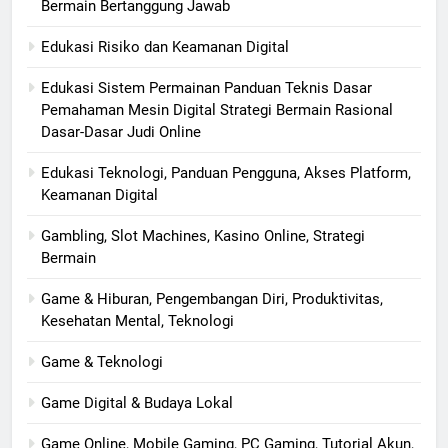
Bermain Bertanggung Jawab
Edukasi Risiko dan Keamanan Digital
Edukasi Sistem Permainan Panduan Teknis Dasar
Pemahaman Mesin Digital Strategi Bermain Rasional
Dasar-Dasar Judi Online
Edukasi Teknologi, Panduan Pengguna, Akses Platform,
Keamanan Digital
Gambling, Slot Machines, Kasino Online, Strategi
Bermain
Game & Hiburan, Pengembangan Diri, Produktivitas,
Kesehatan Mental, Teknologi
Game & Teknologi
Game Digital & Budaya Lokal
Game Online, Mobile Gaming, PC Gaming, Tutorial Akun,