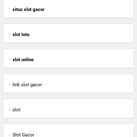
situs slot gacor
slot toto
slot online
link slot gacor
slot
Slot Gacor