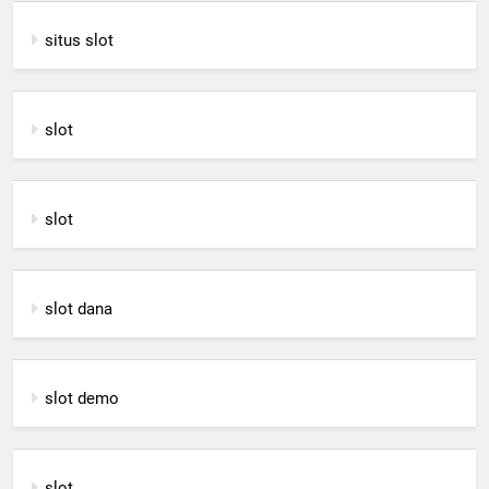
situs slot
slot
slot
slot dana
slot demo
slot