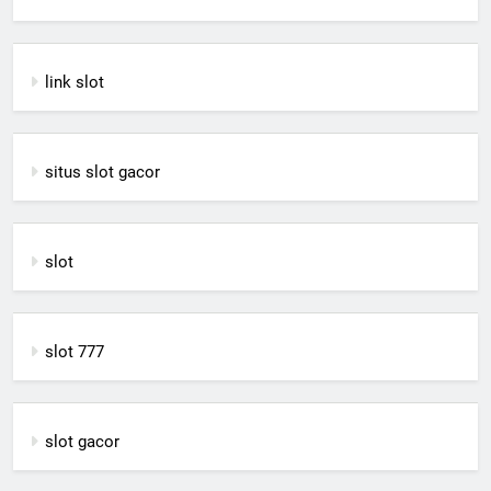
link slot
situs slot gacor
slot
slot 777
slot gacor