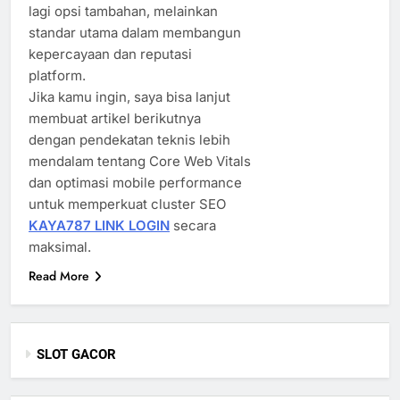
lagi opsi tambahan, melainkan
standar utama dalam membangun
kepercayaan dan reputasi
platform.
Jika kamu ingin, saya bisa lanjut
membuat artikel berikutnya
dengan pendekatan teknis lebih
mendalam tentang Core Web Vitals
dan optimasi mobile performance
untuk memperkuat cluster SEO
KAYA787 LINK LOGIN
secara
maksimal.
Read More
SLOT GACOR