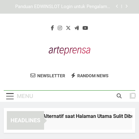
Skip
Panduan Memahami Fungsi KAYA787 Alternatif
to
bagi Pengguna Baru
content
Cara Mengatasi KAYA787 Login yang Berhenti
saat Memuat Halaman
EDWINSLOT Link Alternatif saat Halaman Utama
Sulit Dibuka
Panduan EDWINSLOT Login untuk Pengalaman
Akses yang Nyaman
Panduan Memahami Fungsi KAYA787 Alternatif
bagi Pengguna Baru
Arte Prensa
Temukan Seni Dan Konten Digital Di Arte
Cara Mengatasi KAYA787 Login yang Berhenti
NEWSLETTER
RANDOM NEWS
saat Memuat Halaman
Prensa. Untuk Para Kreator Yang Inovatif.
MENU
DWINSLOT Link Alternatif saat Halaman Utama Sulit Dibuka
HEADLINES
 Weeks Ago