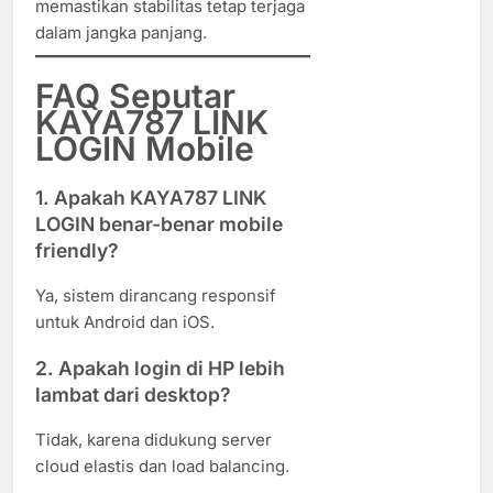
memastikan stabilitas tetap terjaga
dalam jangka panjang.
FAQ Seputar
KAYA787 LINK
LOGIN Mobile
1. Apakah KAYA787 LINK
LOGIN benar-benar mobile
friendly?
Ya, sistem dirancang responsif
untuk Android dan iOS.
2. Apakah login di HP lebih
lambat dari desktop?
Tidak, karena didukung server
cloud elastis dan load balancing.