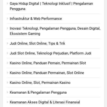
Gaya Hidup Digital | Teknologi Inklusif | Pengalaman
Pengguna
Infrastruktur & Web Performance
Inovasi Teknologi, Pengalaman Pengguna, Desain Digital,
Ekosistem Gaming
Judi Online, Slot Online, Tips & Trik
Judi Slot Online, Teknologi Perjudian, Platform Judi
Kasino Online, Panduan Pemain, Permainan Slot
Kasino Online, Panduan Permainan, Slot Online
Kasino Online, Slot, Permainan Kasino
Keamanan & Pengalaman Pengguna
Keamanan Akses Digital & Literasi Finansial