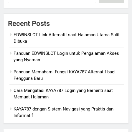
Recent Posts
EDWINSLOT Link Alternatif saat Halaman Utama Sulit
Dibuka
Panduan EDWINSLOT Login untuk Pengalaman Akses
yang Nyaman
Panduan Memahami Fungsi KAYA787 Alternatif bagi
Pengguna Baru
Cara Mengatasi KAYA787 Login yang Berhenti saat
Memuat Halaman
KAYA787 dengan Sistem Navigasi yang Praktis dan
Informatif