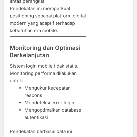
lintas perangkat.
Pendekatan ini memperkuat
positioning sebagai platform digital
modern yang adaptif terhadap
kebutuhan era mobile.
Monitoring dan Optimasi
Berkelanjutan
Sistem login mobile tidak statis.
Monitoring performa dilakukan
untuk:
Mengukur kecepatan
respons
Mendeteksi error login
Mengoptimalkan database
autentikasi
Pendekatan berbasis data ini