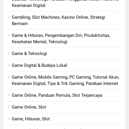
Keamanan Digital
Gambling, Slot Machines, Kasino Online, Strategi
Bermain
Game & Hiburan, Pengembangan Diri, Produktivitas,
Kesehatan Mental, Teknologi
Game & Teknologi
Game Digital & Budaya Lokal
Game Online, Mobile Gaming, PC Gaming, Tutorial Akun,
Keamanan Digital, Tips & Trik Gaming, Panduan Internet
Game Online, Panduan Pemula, Slot Terpercaya
Game Online, Slot
Game, Hiburan, Slot