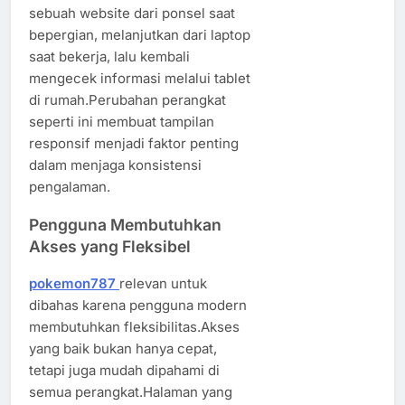
sebuah website dari ponsel saat
bepergian, melanjutkan dari laptop
saat bekerja, lalu kembali
mengecek informasi melalui tablet
di rumah.Perubahan perangkat
seperti ini membuat tampilan
responsif menjadi faktor penting
dalam menjaga konsistensi
pengalaman.
Pengguna Membutuhkan
Akses yang Fleksibel
pokemon787
relevan untuk
dibahas karena pengguna modern
membutuhkan fleksibilitas.Akses
yang baik bukan hanya cepat,
tetapi juga mudah dipahami di
semua perangkat.Halaman yang