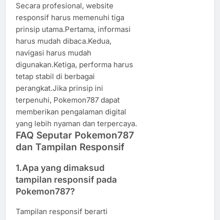
Secara profesional, website
responsif harus memenuhi tiga
prinsip utama.Pertama, informasi
harus mudah dibaca.Kedua,
navigasi harus mudah
digunakan.Ketiga, performa harus
tetap stabil di berbagai
perangkat.Jika prinsip ini
terpenuhi, Pokemon787 dapat
memberikan pengalaman digital
yang lebih nyaman dan terpercaya.
FAQ Seputar Pokemon787
dan Tampilan Responsif
1.Apa yang dimaksud
tampilan responsif pada
Pokemon787?
Tampilan responsif berarti