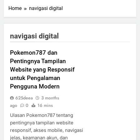
Home
navigasi digital
navigasi digital
Pokemon787 dan
Pentingnya Tampilan
Website yang Responsif
untuk Pengalaman
Pengguna Modern
625deea
3 months
ago
0
16 mins
Ulasan Pokemon787 tentang
pentingnya tampilan website
responsif, akses mobile, navigasi
jelas, keamanan akun, dan