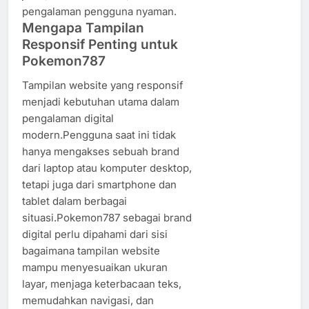
pengalaman pengguna nyaman.
Mengapa Tampilan
Responsif Penting untuk
Pokemon787
Tampilan website yang responsif
menjadi kebutuhan utama dalam
pengalaman digital
modern.Pengguna saat ini tidak
hanya mengakses sebuah brand
dari laptop atau komputer desktop,
tetapi juga dari smartphone dan
tablet dalam berbagai
situasi.Pokemon787 sebagai brand
digital perlu dipahami dari sisi
bagaimana tampilan website
mampu menyesuaikan ukuran
layar, menjaga keterbacaan teks,
memudahkan navigasi, dan