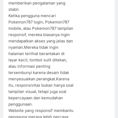
memberikan pengalaman yang
stabil.
Ketika pengguna mencari
Pokemon787 login, Pokemon787
mobile, atau Pokemon787 tampilan
responsif, mereka biasanya ingin
mendapatkan akses yang jelas dan
nyaman.Mereka tidak ingin
halaman terlihat berantakan di
layar kecil, tombol sulit ditekan,
atau informasi penting
tersembunyi karena desain tidak
menyesuaikan perangkat.Karena
itu, responsivitas bukan hanya soal
tampilan visual, tetapi juga soal
kepercayaan dan kemudahan
penggunaan.
Website yang responsif membantu
pengguna merasa lebih percaya