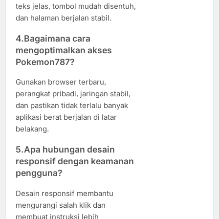
teks jelas, tombol mudah disentuh,
dan halaman berjalan stabil.
4.Bagaimana cara
mengoptimalkan akses
Pokemon787?
Gunakan browser terbaru,
perangkat pribadi, jaringan stabil,
dan pastikan tidak terlalu banyak
aplikasi berat berjalan di latar
belakang.
5.Apa hubungan desain
responsif dengan keamanan
pengguna?
Desain responsif membantu
mengurangi salah klik dan
membuat instruksi lebih