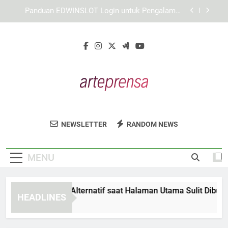
Skip
Panduan Memahami Fungsi KAYA787 Alternatif
to
bagi Pengguna Baru
content
Cara Mengatasi KAYA787 Login yang Berhenti
saat Memuat Halaman
EDWINSLOT Link Alternatif saat Halaman Utama
Sulit Dibuka
Panduan EDWINSLOT Login untuk Pengalaman
Akses yang Nyaman
Panduan Memahami Fungsi KAYA787 Alternatif
bagi Pengguna Baru
Arte Prensa
Temukan Seni Dan Konten Digital Di Arte
Cara Mengatasi KAYA787 Login yang Berhenti
NEWSLETTER
RANDOM NEWS
saat Memuat Halaman
Prensa. Untuk Para Kreator Yang Inovatif.
MENU
WINSLOT Link Alternatif saat Halaman Utama Sulit Dibuka
HEADLINES
Weeks Ago