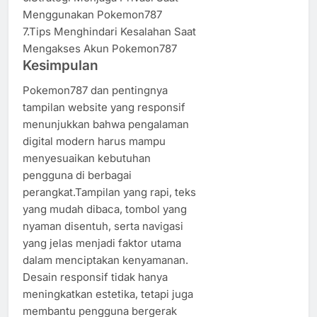
Menggunakan Pokemon787
7.Tips Menghindari Kesalahan Saat
Mengakses Akun Pokemon787
Kesimpulan
Pokemon787 dan pentingnya
tampilan website yang responsif
menunjukkan bahwa pengalaman
digital modern harus mampu
menyesuaikan kebutuhan
pengguna di berbagai
perangkat.Tampilan yang rapi, teks
yang mudah dibaca, tombol yang
nyaman disentuh, serta navigasi
yang jelas menjadi faktor utama
dalam menciptakan kenyamanan.
Desain responsif tidak hanya
meningkatkan estetika, tetapi juga
membantu pengguna bergerak