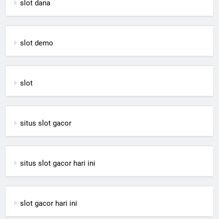
slot dana
slot demo
slot
situs slot gacor
situs slot gacor hari ini
slot gacor hari ini