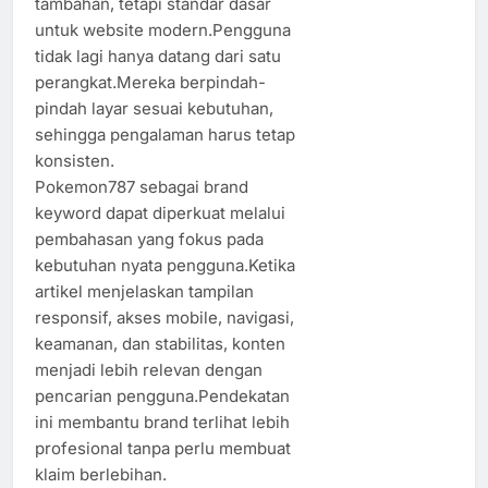
tambahan, tetapi standar dasar
untuk website modern.Pengguna
tidak lagi hanya datang dari satu
perangkat.Mereka berpindah-
pindah layar sesuai kebutuhan,
sehingga pengalaman harus tetap
konsisten.
Pokemon787 sebagai brand
keyword dapat diperkuat melalui
pembahasan yang fokus pada
kebutuhan nyata pengguna.Ketika
artikel menjelaskan tampilan
responsif, akses mobile, navigasi,
keamanan, dan stabilitas, konten
menjadi lebih relevan dengan
pencarian pengguna.Pendekatan
ini membantu brand terlihat lebih
profesional tanpa perlu membuat
klaim berlebihan.