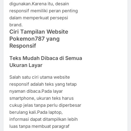
digunakan.Karena itu, desain
responsif memiliki peran penting
dalam memperkuat persepsi
brand.
Ciri Tampilan Website
Pokemon787 yang
Responsif
Teks Mudah Dibaca di Semua
Ukuran Layar
Salah satu ciri utama website
responsif adalah teks yang tetap
nyaman dibaca.Pada layar
smartphone, ukuran teks harus
cukup jelas tanpa perlu diperbesar
berulang kali.Pada laptop,
informasi dapat ditampilkan lebih
luas tanpa membuat paragraf