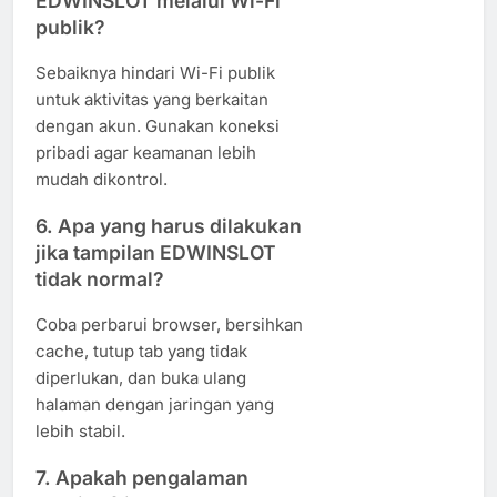
EDWINSLOT melalui Wi-Fi
publik?
Sebaiknya hindari Wi-Fi publik
untuk aktivitas yang berkaitan
dengan akun. Gunakan koneksi
pribadi agar keamanan lebih
mudah dikontrol.
6. Apa yang harus dilakukan
jika tampilan EDWINSLOT
tidak normal?
Coba perbarui browser, bersihkan
cache, tutup tab yang tidak
diperlukan, dan buka ulang
halaman dengan jaringan yang
lebih stabil.
7. Apakah pengalaman