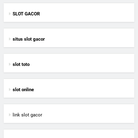
SLOT GACOR
situs slot gacor
slot toto
slot online
link slot gacor