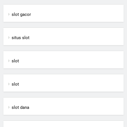
slot gacor
situs slot
slot
slot
slot dana