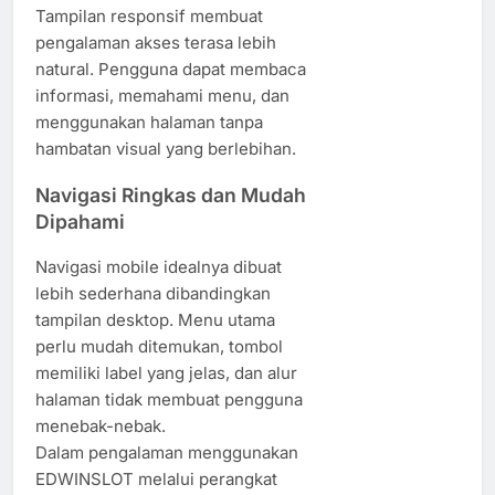
Tampilan responsif membuat
pengalaman akses terasa lebih
natural. Pengguna dapat membaca
informasi, memahami menu, dan
menggunakan halaman tanpa
hambatan visual yang berlebihan.
Navigasi Ringkas dan Mudah
Dipahami
Navigasi mobile idealnya dibuat
lebih sederhana dibandingkan
tampilan desktop. Menu utama
perlu mudah ditemukan, tombol
memiliki label yang jelas, dan alur
halaman tidak membuat pengguna
menebak-nebak.
Dalam pengalaman menggunakan
EDWINSLOT melalui perangkat