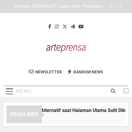
Skip
Panduan Memahami Fungsi KAYA787 Alternatif
to
bagi Pengguna Baru
content
Cara Mengatasi KAYA787 Login yang Berhenti
saat Memuat Halaman
EDWINSLOT Link Alternatif saat Halaman Utama
Sulit Dibuka
Panduan EDWINSLOT Login untuk Pengalaman
Akses yang Nyaman
Panduan Memahami Fungsi KAYA787 Alternatif
bagi Pengguna Baru
Arte Prensa
Temukan Seni Dan Konten Digital Di Arte
Cara Mengatasi KAYA787 Login yang Berhenti
NEWSLETTER
RANDOM NEWS
saat Memuat Halaman
Prensa. Untuk Para Kreator Yang Inovatif.
MENU
WINSLOT Link Alternatif saat Halaman Utama Sulit Dibuka
HEADLINES
Weeks Ago