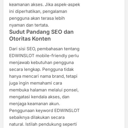
keamanan akses. Jika aspek-aspek
ini diperhatikan, pengalaman
pengguna akan terasa lebih
nyaman dan tertata.
Sudut Pandang SEO dan
Otoritas Konten
Dari sisi SEO, pembahasan tentang
EDWINSLOT mobile-friendly perlu
menjawab kebutuhan pengguna
secara lengkap. Pengguna tidak
hanya mencari nama brand, tetapi
juga ingin memahami cara
membuka halaman melalui ponsel,
mengatasi kendala akses, dan
menjaga keamanan akun.
Penggunaan keyword EDWINSLOT
sebaiknya dilakukan secara
natural. Istilah pendukung seperti