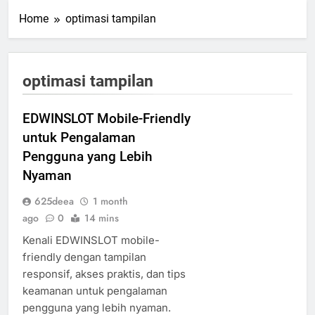
Home
optimasi tampilan
optimasi tampilan
EDWINSLOT Mobile-Friendly
untuk Pengalaman
Pengguna yang Lebih
Nyaman
625deea
1 month
ago
0
14 mins
Kenali EDWINSLOT mobile-
friendly dengan tampilan
responsif, akses praktis, dan tips
keamanan untuk pengalaman
pengguna yang lebih nyaman.