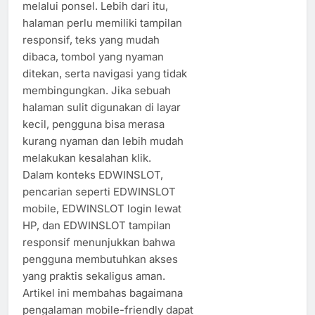
melalui ponsel. Lebih dari itu,
halaman perlu memiliki tampilan
responsif, teks yang mudah
dibaca, tombol yang nyaman
ditekan, serta navigasi yang tidak
membingungkan. Jika sebuah
halaman sulit digunakan di layar
kecil, pengguna bisa merasa
kurang nyaman dan lebih mudah
melakukan kesalahan klik.
Dalam konteks EDWINSLOT,
pencarian seperti EDWINSLOT
mobile, EDWINSLOT login lewat
HP, dan EDWINSLOT tampilan
responsif menunjukkan bahwa
pengguna membutuhkan akses
yang praktis sekaligus aman.
Artikel ini membahas bagaimana
pengalaman mobile-friendly dapat