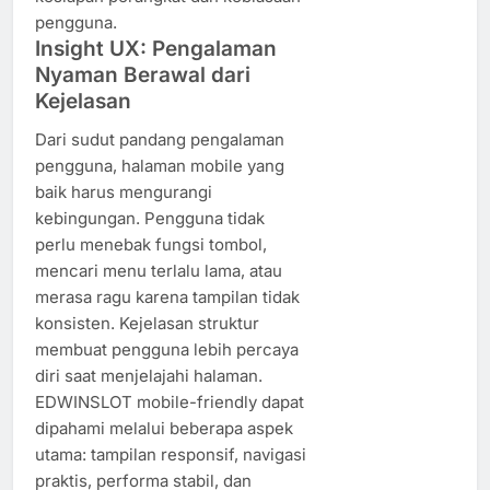
pengguna.
Insight UX: Pengalaman
Nyaman Berawal dari
Kejelasan
Dari sudut pandang pengalaman
pengguna, halaman mobile yang
baik harus mengurangi
kebingungan. Pengguna tidak
perlu menebak fungsi tombol,
mencari menu terlalu lama, atau
merasa ragu karena tampilan tidak
konsisten. Kejelasan struktur
membuat pengguna lebih percaya
diri saat menjelajahi halaman.
EDWINSLOT mobile-friendly dapat
dipahami melalui beberapa aspek
utama: tampilan responsif, navigasi
praktis, performa stabil, dan