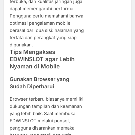
terbuka, dan kualitas jaringan juga
dapat memengaruhi performa.
Pengguna perlu memahami bahwa
optimasi pengalaman mobile
berasal dari dua sisi: halaman yang
tertata dan perangkat yang siap
digunakan.
Tips Mengakses
EDWINSLOT agar Lebih
Nyaman di Mobile
Gunakan Browser yang
Sudah Diperbarui
Browser terbaru biasanya memiliki
dukungan tampilan dan keamanan
yang lebih baik. Saat membuka
EDWINSLOT melalui ponsel,
pengguna disarankan memakai