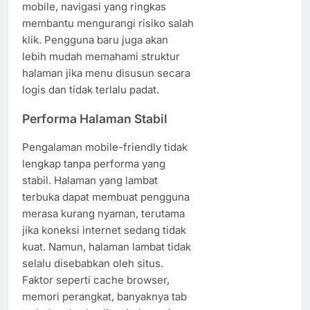
mobile, navigasi yang ringkas
membantu mengurangi risiko salah
klik. Pengguna baru juga akan
lebih mudah memahami struktur
halaman jika menu disusun secara
logis dan tidak terlalu padat.
Performa Halaman Stabil
Pengalaman mobile-friendly tidak
lengkap tanpa performa yang
stabil. Halaman yang lambat
terbuka dapat membuat pengguna
merasa kurang nyaman, terutama
jika koneksi internet sedang tidak
kuat. Namun, halaman lambat tidak
selalu disebabkan oleh situs.
Faktor seperti cache browser,
memori perangkat, banyaknya tab