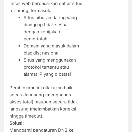
lintas web berdasarkan daftar situs
terlarang, termasuk:
Situs hiburan daring yang
dianggap tidak sesuai
dengan kebijakan
pemerintah
Domain yang masuk dalam
blacklist nasional
Situs yang menggunakan
protokol tertentu atau
alamat IP yang dibatasi
Pemblokiran ini dilakukan baik
secara langsung (menghapus
akses total) maupun secara tidak
langsung (melambatkan koneksi
hingga timeout).
Solusi:
Mengganti pengaturan DNS ke