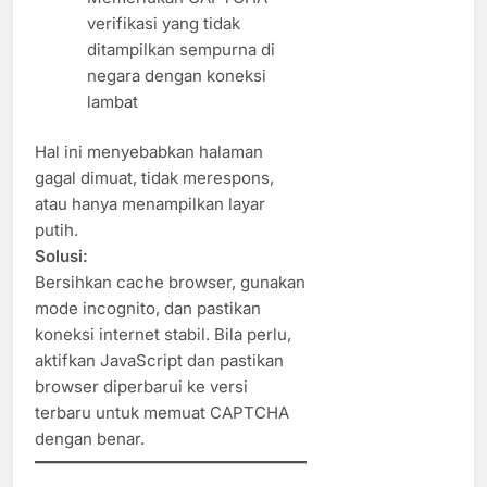
verifikasi yang tidak
ditampilkan sempurna di
negara dengan koneksi
lambat
Hal ini menyebabkan halaman
gagal dimuat, tidak merespons,
atau hanya menampilkan layar
putih.
Solusi:
Bersihkan cache browser, gunakan
mode incognito, dan pastikan
koneksi internet stabil. Bila perlu,
aktifkan JavaScript dan pastikan
browser diperbarui ke versi
terbaru untuk memuat CAPTCHA
dengan benar.