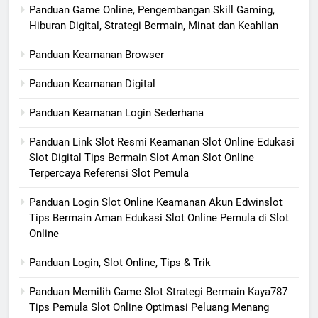
Panduan Game Online, Pengembangan Skill Gaming,
Hiburan Digital, Strategi Bermain, Minat dan Keahlian
Panduan Keamanan Browser
Panduan Keamanan Digital
Panduan Keamanan Login Sederhana
Panduan Link Slot Resmi Keamanan Slot Online Edukasi
Slot Digital Tips Bermain Slot Aman Slot Online
Terpercaya Referensi Slot Pemula
Panduan Login Slot Online Keamanan Akun Edwinslot
Tips Bermain Aman Edukasi Slot Online Pemula di Slot
Online
Panduan Login, Slot Online, Tips & Trik
Panduan Memilih Game Slot Strategi Bermain Kaya787
Tips Pemula Slot Online Optimasi Peluang Menang