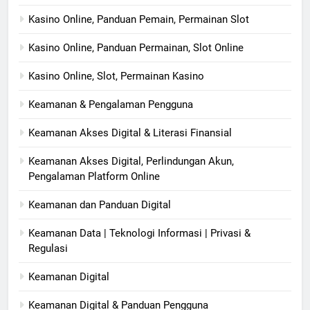
Kasino Online, Panduan Pemain, Permainan Slot
Kasino Online, Panduan Permainan, Slot Online
Kasino Online, Slot, Permainan Kasino
Keamanan & Pengalaman Pengguna
Keamanan Akses Digital & Literasi Finansial
Keamanan Akses Digital, Perlindungan Akun,
Pengalaman Platform Online
Keamanan dan Panduan Digital
Keamanan Data | Teknologi Informasi | Privasi &
Regulasi
Keamanan Digital
Keamanan Digital & Panduan Pengguna