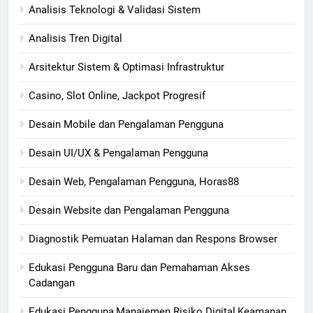
Analisis Teknologi & Validasi Sistem
Analisis Tren Digital
Arsitektur Sistem & Optimasi Infrastruktur
Casino, Slot Online, Jackpot Progresif
Desain Mobile dan Pengalaman Pengguna
Desain UI/UX & Pengalaman Pengguna
Desain Web, Pengalaman Pengguna, Horas88
Desain Website dan Pengalaman Pengguna
Diagnostik Pemuatan Halaman dan Respons Browser
Edukasi Pengguna Baru dan Pemahaman Akses
Cadangan
Edukasi Pengguna,Manajemen Risiko Digital,Keamanan