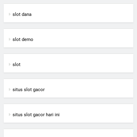
slot dana
slot demo
slot
situs slot gacor
situs slot gacor hari ini