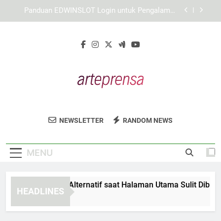
Skip
Panduan Memahami Fungsi KAYA787 Alternatif
to
bagi Pengguna Baru
content
Cara Mengatasi KAYA787 Login yang Berhenti
saat Memuat Halaman
EDWINSLOT Link Alternatif saat Halaman Utama
Sulit Dibuka
Panduan EDWINSLOT Login untuk Pengalaman
Akses yang Nyaman
Panduan Memahami Fungsi KAYA787 Alternatif
bagi Pengguna Baru
Arte Prensa
Temukan Seni Dan Konten Digital Di Arte
Cara Mengatasi KAYA787 Login yang Berhenti
NEWSLETTER
RANDOM NEWS
saat Memuat Halaman
Prensa. Untuk Para Kreator Yang Inovatif.
MENU
WINSLOT Link Alternatif saat Halaman Utama Sulit Dibuka
HEADLINES
Weeks Ago