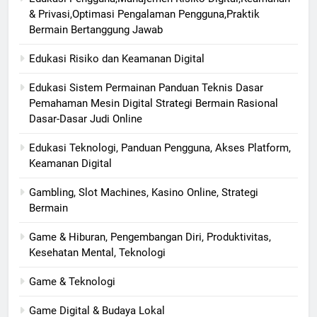
& Privasi,Optimasi Pengalaman Pengguna,Praktik
Bermain Bertanggung Jawab
Edukasi Risiko dan Keamanan Digital
Edukasi Sistem Permainan Panduan Teknis Dasar
Pemahaman Mesin Digital Strategi Bermain Rasional
Dasar-Dasar Judi Online
Edukasi Teknologi, Panduan Pengguna, Akses Platform,
Keamanan Digital
Gambling, Slot Machines, Kasino Online, Strategi
Bermain
Game & Hiburan, Pengembangan Diri, Produktivitas,
Kesehatan Mental, Teknologi
Game & Teknologi
Game Digital & Budaya Lokal