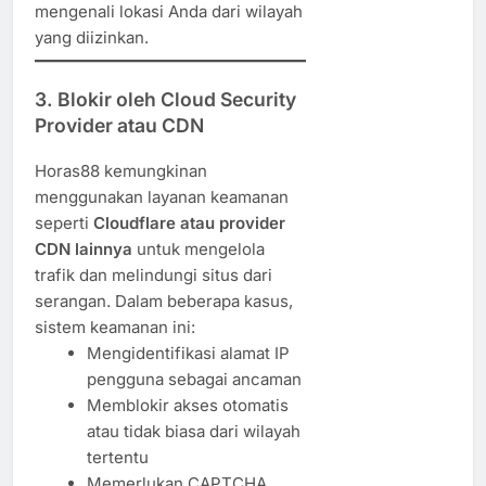
mengenali lokasi Anda dari wilayah
yang diizinkan.
3. Blokir oleh Cloud Security
Provider atau CDN
Horas88 kemungkinan
menggunakan layanan keamanan
seperti
Cloudflare atau provider
CDN lainnya
untuk mengelola
trafik dan melindungi situs dari
serangan. Dalam beberapa kasus,
sistem keamanan ini:
Mengidentifikasi alamat IP
pengguna sebagai ancaman
Memblokir akses otomatis
atau tidak biasa dari wilayah
tertentu
Memerlukan CAPTCHA