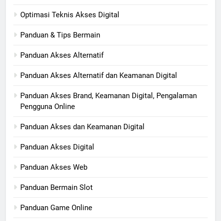
Optimasi Teknis Akses Digital
Panduan & Tips Bermain
Panduan Akses Alternatif
Panduan Akses Alternatif dan Keamanan Digital
Panduan Akses Brand, Keamanan Digital, Pengalaman
Pengguna Online
Panduan Akses dan Keamanan Digital
Panduan Akses Digital
Panduan Akses Web
Panduan Bermain Slot
Panduan Game Online