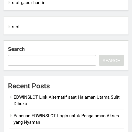
slot gacor hari ini
slot
Search
SEARCH
Recent Posts
EDWINSLOT Link Alternatif saat Halaman Utama Sulit
Dibuka
Panduan EDWINSLOT Login untuk Pengalaman Akses
yang Nyaman