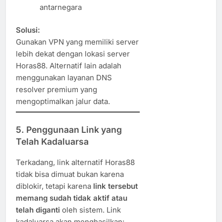
antarnegara
Solusi:
Gunakan VPN yang memiliki server
lebih dekat dengan lokasi server
Horas88. Alternatif lain adalah
menggunakan layanan DNS
resolver premium yang
mengoptimalkan jalur data.
5. Penggunaan Link yang
Telah Kadaluarsa
Terkadang, link alternatif Horas88
tidak bisa dimuat bukan karena
diblokir, tetapi karena
link tersebut
memang sudah tidak aktif atau
telah diganti
oleh sistem. Link
kadaluarsa akan menghasilkan: