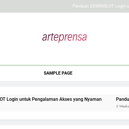
Panduan EDWINSLOT Login u
Panduan Memahami Fungsi KA
Cara Mengatasi KAYA787 Logi
EDWINSLOT Link Altern
e Prensa
Panduan EDWINSLOT Login u
ni Dan Konten Digital Di Arte Prensa. Untuk Para Kreator Yang 
Panduan Memahami Fungsi KA
SAMPLE PAGE
Cara Mengatasi KAYA787 Logi
 untuk Pengalaman Akses yang Nyaman
Panduan Memah
3 Weeks Ago