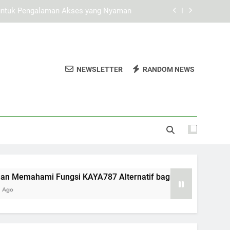
ntuk Pengalaman Akses yang Nyaman
YA787 Alternatif bagi Pengguna Baru
n yang Berhenti saat Memuat Halaman
NEWSLETTER
RANDOM NEWS
atif saat Halaman Utama Sulit Dibuka
ntuk Pengalaman Akses yang Nyaman
Inovatif.
YA787 Alternatif bagi Pengguna Baru
n yang Berhenti saat Memuat Halaman
ami Fungsi KAYA787 Alternatif bagi Pengguna Baru
C
3