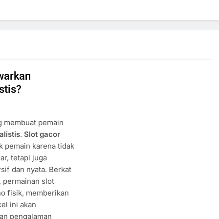
warkan
stis?
ang membuat pemain
listis
.
Slot gacor
k pemain karena tidak
, tetapi juga
if dan nyata. Berkat
 permainan slot
o fisik, memberikan
el ini akan
an pengalaman