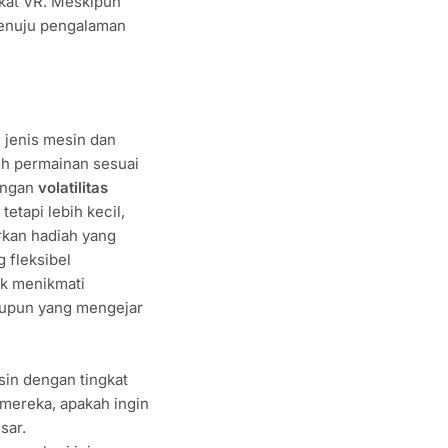
kat VR. Meskipun
menuju pengalaman
i jenis mesin dan
h permainan sesuai
engan
volatilitas
tapi lebih kecil,
an hadiah yang
g fleksibel
k menikmati
aupun yang mengejar
sin dengan tingkat
 mereka, apakah ingin
sar.