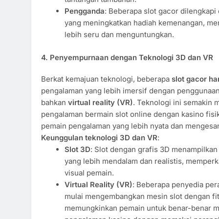
Pengganda
: Beberapa slot gacor dilengkap
yang meningkatkan hadiah kemenangan, me
lebih seru dan menguntungkan.
4.
Penyempurnaan dengan Teknologi 3D dan VR
Berkat kemajuan teknologi, beberapa
slot gacor har
pengalaman yang lebih imersif dengan penggunaa
bahkan
virtual reality (VR)
. Teknologi ini semakin
pengalaman bermain slot online dengan kasino fis
pemain pengalaman yang lebih nyata dan mengesa
Keunggulan teknologi 3D dan VR
:
Slot 3D
: Slot dengan grafis 3D menampilkan
yang lebih mendalam dan realistis, memper
visual pemain.
Virtual Reality (VR)
: Beberapa penyedia per
mulai mengembangkan mesin slot dengan fit
memungkinkan pemain untuk benar-benar m