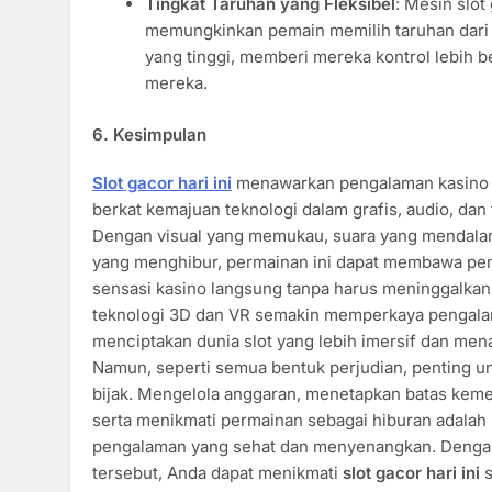
Tingkat Taruhan yang Fleksibel
: Mesin slot 
memungkinkan pemain memilih taruhan dari
yang tinggi, memberi mereka kontrol lebih b
mereka.
6.
Kesimpulan
Slot gacor hari ini
menawarkan pengalaman kasino ya
berkat kemajuan teknologi dalam grafis, audio, dan fi
Dengan visual yang memukau, suara yang mendalam
yang menghibur, permainan ini dapat membawa pe
sensasi kasino langsung tanpa harus meninggalkan 
teknologi 3D dan VR semakin memperkaya pengala
menciptakan dunia slot yang lebih imersif dan mena
Namun, seperti semua bentuk perjudian, penting u
bijak. Mengelola anggaran, menetapkan batas kem
serta menikmati permainan sebagai hiburan adalah
pengalaman yang sehat dan menyenangkan. Dengan
tersebut, Anda dapat menikmati
slot gacor hari ini
s