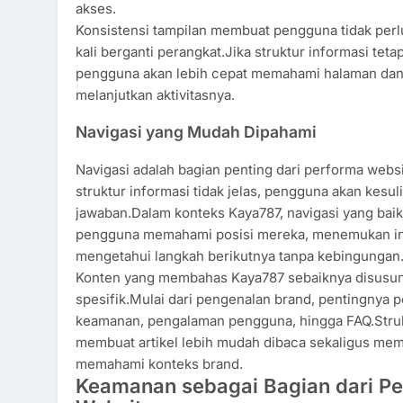
akses.
Konsistensi tampilan membuat pengguna tidak perlu
kali berganti perangkat.Jika struktur informasi teta
pengguna akan lebih cepat memahami halaman dan
melanjutkan aktivitasnya.
Navigasi yang Mudah Dipahami
Navigasi adalah bagian penting dari performa webs
struktur informasi tidak jelas, pengguna akan kes
jawaban.Dalam konteks Kaya787, navigasi yang ba
pengguna memahami posisi mereka, menemukan in
mengetahui langkah berikutnya tanpa kebingungan
Konten yang membahas Kaya787 sebaiknya disusu
spesifik.Mulai dari pengenalan brand, pentingnya 
keamanan, pengalaman pengguna, hingga FAQ.Strukt
membuat artikel lebih mudah dibaca sekaligus me
memahami konteks brand.
Keamanan sebagai Bagian dari P