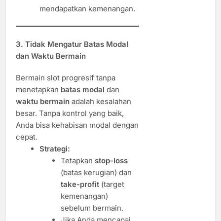
mendapatkan kemenangan.
3. Tidak Mengatur Batas Modal
dan Waktu Bermain
Bermain slot progresif tanpa
menetapkan
batas modal
dan
waktu bermain
adalah kesalahan
besar. Tanpa kontrol yang baik,
Anda bisa kehabisan modal dengan
cepat.
Strategi:
Tetapkan
stop-loss
(batas kerugian) dan
take-profit
(target
kemenangan)
sebelum bermain.
Jika Anda mencapai