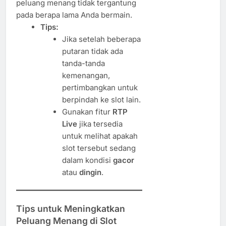
peluang menang tidak tergantung
pada berapa lama Anda bermain.
Tips:
Jika setelah beberapa
putaran tidak ada
tanda-tanda
kemenangan,
pertimbangkan untuk
berpindah ke slot lain.
Gunakan fitur
RTP
Live
jika tersedia
untuk melihat apakah
slot tersebut sedang
dalam kondisi
gacor
atau
dingin
.
Tips untuk Meningkatkan
Peluang Menang di Slot