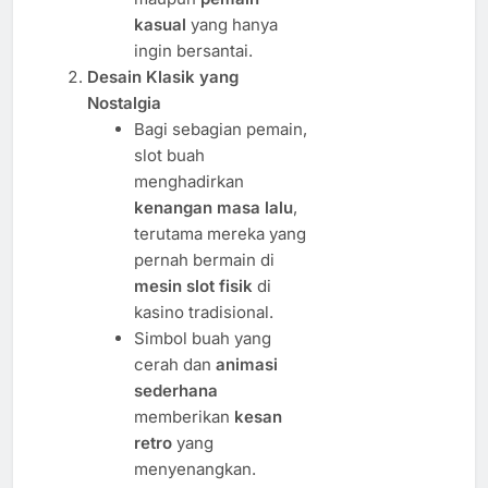
kasual
yang hanya
ingin bersantai.
Desain Klasik yang
Nostalgia
Bagi sebagian pemain,
slot buah
menghadirkan
kenangan masa lalu
,
terutama mereka yang
pernah bermain di
mesin slot fisik
di
kasino tradisional.
Simbol buah yang
cerah dan
animasi
sederhana
memberikan
kesan
retro
yang
menyenangkan.