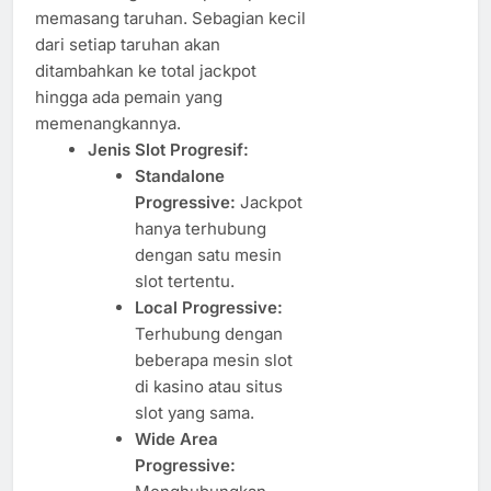
memasang taruhan. Sebagian kecil
dari setiap taruhan akan
ditambahkan ke total jackpot
hingga ada pemain yang
memenangkannya.
Jenis Slot Progresif:
Standalone
Progressive:
Jackpot
hanya terhubung
dengan satu mesin
slot tertentu.
Local Progressive:
Terhubung dengan
beberapa mesin slot
di kasino atau situs
slot yang sama.
Wide Area
Progressive: