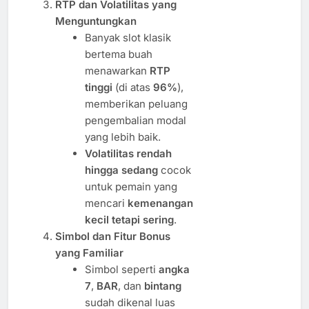
RTP dan Volatilitas yang
Menguntungkan
Banyak slot klasik
bertema buah
menawarkan
RTP
tinggi
(di atas
96%
),
memberikan peluang
pengembalian modal
yang lebih baik.
Volatilitas rendah
hingga sedang
cocok
untuk pemain yang
mencari
kemenangan
kecil tetapi sering
.
Simbol dan Fitur Bonus
yang Familiar
Simbol seperti
angka
7
,
BAR
, dan
bintang
sudah dikenal luas