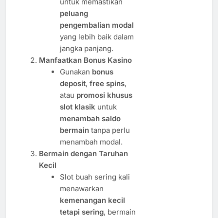
untuk memastikan
peluang
pengembalian modal
yang lebih baik dalam
jangka panjang.
Manfaatkan Bonus Kasino
Gunakan
bonus
deposit
,
free spins
,
atau
promosi khusus
slot klasik
untuk
menambah saldo
bermain
tanpa perlu
menambah modal.
Bermain dengan Taruhan
Kecil
Slot buah sering kali
menawarkan
kemenangan kecil
tetapi sering
, bermain