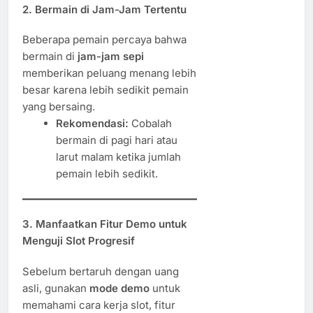
2. Bermain di Jam-Jam Tertentu
Beberapa pemain percaya bahwa
bermain di
jam-jam sepi
memberikan peluang menang lebih
besar karena lebih sedikit pemain
yang bersaing.
Rekomendasi:
Cobalah
bermain di pagi hari atau
larut malam ketika jumlah
pemain lebih sedikit.
3. Manfaatkan Fitur Demo untuk
Menguji Slot Progresif
Sebelum bertaruh dengan uang
asli, gunakan
mode demo
untuk
memahami cara kerja slot, fitur