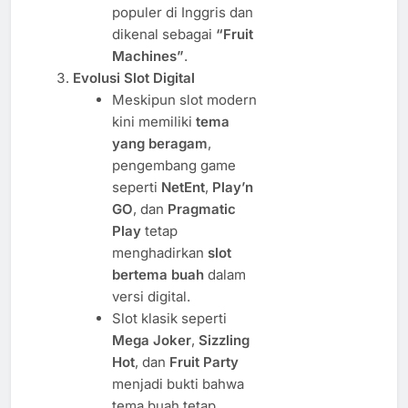
populer di Inggris dan
dikenal sebagai
“Fruit
Machines”
.
Evolusi Slot Digital
Meskipun slot modern
kini memiliki
tema
yang beragam
,
pengembang game
seperti
NetEnt
,
Play’n
GO
, dan
Pragmatic
Play
tetap
menghadirkan
slot
bertema buah
dalam
versi digital.
Slot klasik seperti
Mega Joker
,
Sizzling
Hot
, dan
Fruit Party
menjadi bukti bahwa
tema buah tetap