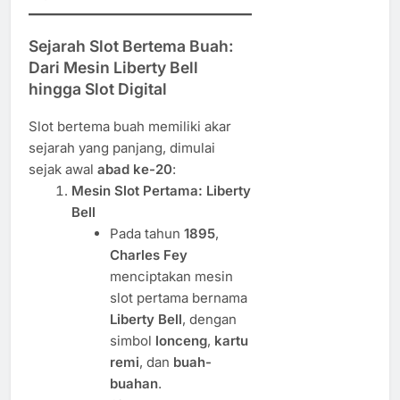
Sejarah Slot Bertema Buah:
Dari Mesin Liberty Bell
hingga Slot Digital
Slot bertema buah memiliki akar
sejarah yang panjang, dimulai
sejak awal
abad ke-20
:
Mesin Slot Pertama: Liberty
Bell
Pada tahun
1895
,
Charles Fey
menciptakan mesin
slot pertama bernama
Liberty Bell
, dengan
simbol
lonceng
,
kartu
remi
, dan
buah-
buahan
.