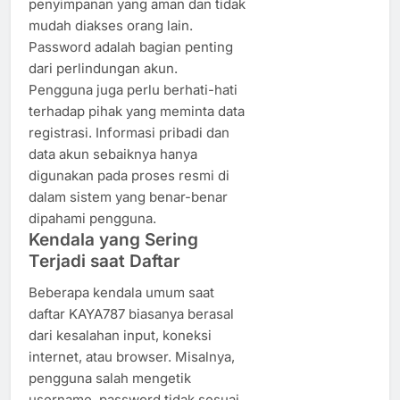
penyimpanan yang aman dan tidak
mudah diakses orang lain.
Password adalah bagian penting
dari perlindungan akun.
Pengguna juga perlu berhati-hati
terhadap pihak yang meminta data
registrasi. Informasi pribadi dan
data akun sebaiknya hanya
digunakan pada proses resmi di
dalam sistem yang benar-benar
dipahami pengguna.
Kendala yang Sering
Terjadi saat Daftar
Beberapa kendala umum saat
daftar KAYA787 biasanya berasal
dari kesalahan input, koneksi
internet, atau browser. Misalnya,
pengguna salah mengetik
username, password tidak sesuai