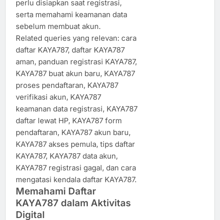
perlu disiapkan saat registrasi,
serta memahami keamanan data
sebelum membuat akun.
Related queries yang relevan: cara
daftar KAYA787, daftar KAYA787
aman, panduan registrasi KAYA787,
KAYA787 buat akun baru, KAYA787
proses pendaftaran, KAYA787
verifikasi akun, KAYA787
keamanan data registrasi, KAYA787
daftar lewat HP, KAYA787 form
pendaftaran, KAYA787 akun baru,
KAYA787 akses pemula, tips daftar
KAYA787, KAYA787 data akun,
KAYA787 registrasi gagal, dan cara
mengatasi kendala daftar KAYA787.
Memahami Daftar
KAYA787 dalam Aktivitas
Digital