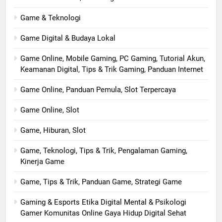
Game & Teknologi
Game Digital & Budaya Lokal
Game Online, Mobile Gaming, PC Gaming, Tutorial Akun,
Keamanan Digital, Tips & Trik Gaming, Panduan Internet
Game Online, Panduan Pemula, Slot Terpercaya
Game Online, Slot
Game, Hiburan, Slot
Game, Teknologi, Tips & Trik, Pengalaman Gaming,
Kinerja Game
Game, Tips & Trik, Panduan Game, Strategi Game
Gaming & Esports Etika Digital Mental & Psikologi
Gamer Komunitas Online Gaya Hidup Digital Sehat