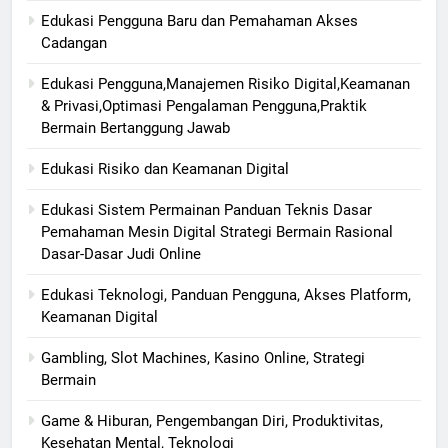
Edukasi Pengguna Baru dan Pemahaman Akses
Cadangan
Edukasi Pengguna,Manajemen Risiko Digital,Keamanan
& Privasi,Optimasi Pengalaman Pengguna,Praktik
Bermain Bertanggung Jawab
Edukasi Risiko dan Keamanan Digital
Edukasi Sistem Permainan Panduan Teknis Dasar
Pemahaman Mesin Digital Strategi Bermain Rasional
Dasar-Dasar Judi Online
Edukasi Teknologi, Panduan Pengguna, Akses Platform,
Keamanan Digital
Gambling, Slot Machines, Kasino Online, Strategi
Bermain
Game & Hiburan, Pengembangan Diri, Produktivitas,
Kesehatan Mental, Teknologi