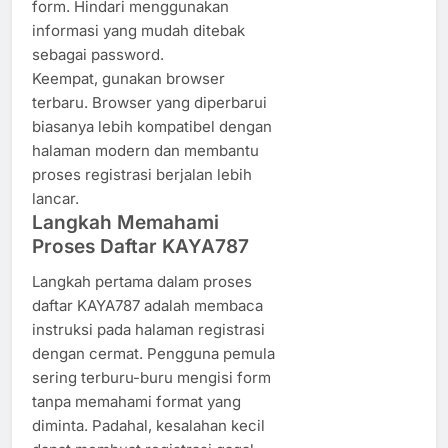
form. Hindari menggunakan
informasi yang mudah ditebak
sebagai password.
Keempat, gunakan browser
terbaru. Browser yang diperbarui
biasanya lebih kompatibel dengan
halaman modern dan membantu
proses registrasi berjalan lebih
lancar.
Langkah Memahami
Proses Daftar KAYA787
Langkah pertama dalam proses
daftar KAYA787 adalah membaca
instruksi pada halaman registrasi
dengan cermat. Pengguna pemula
sering terburu-buru mengisi form
tanpa memahami format yang
diminta. Padahal, kesalahan kecil