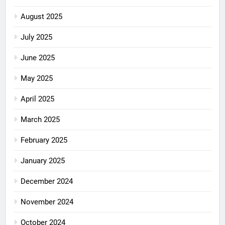
August 2025
July 2025
June 2025
May 2025
April 2025
March 2025
February 2025
January 2025
December 2024
November 2024
October 2024