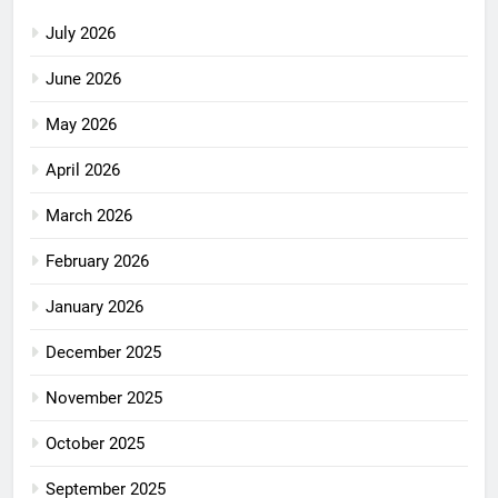
July 2026
June 2026
May 2026
April 2026
March 2026
February 2026
January 2026
December 2025
November 2025
October 2025
September 2025