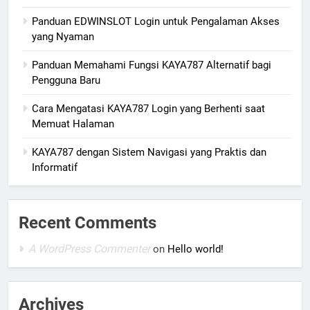
Panduan EDWINSLOT Login untuk Pengalaman Akses
yang Nyaman
Panduan Memahami Fungsi KAYA787 Alternatif bagi
Pengguna Baru
Cara Mengatasi KAYA787 Login yang Berhenti saat
Memuat Halaman
KAYA787 dengan Sistem Navigasi yang Praktis dan
Informatif
Recent Comments
A WordPress Commenter
on
Hello world!
Archives