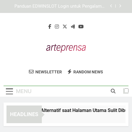
Skip
Panduan Memahami Fungsi KAYA787 Alternatif
to
bagi Pengguna Baru
content
Cara Mengatasi KAYA787 Login yang Berhenti
saat Memuat Halaman
EDWINSLOT Link Alternatif saat Halaman Utama
Sulit Dibuka
Panduan EDWINSLOT Login untuk Pengalaman
Akses yang Nyaman
Panduan Memahami Fungsi KAYA787 Alternatif
bagi Pengguna Baru
Arte Prensa
Temukan Seni Dan Konten Digital Di Arte
Cara Mengatasi KAYA787 Login yang Berhenti
NEWSLETTER
RANDOM NEWS
saat Memuat Halaman
Prensa. Untuk Para Kreator Yang Inovatif.
MENU
WINSLOT Link Alternatif saat Halaman Utama Sulit Dibuka
HEADLINES
Weeks Ago