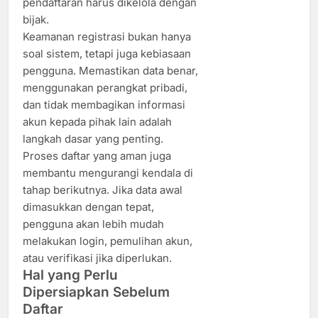
pendaftaran harus dikelola dengan
bijak.
Keamanan registrasi bukan hanya
soal sistem, tetapi juga kebiasaan
pengguna. Memastikan data benar,
menggunakan perangkat pribadi,
dan tidak membagikan informasi
akun kepada pihak lain adalah
langkah dasar yang penting.
Proses daftar yang aman juga
membantu mengurangi kendala di
tahap berikutnya. Jika data awal
dimasukkan dengan tepat,
pengguna akan lebih mudah
melakukan login, pemulihan akun,
atau verifikasi jika diperlukan.
Hal yang Perlu
Dipersiapkan Sebelum
Daftar