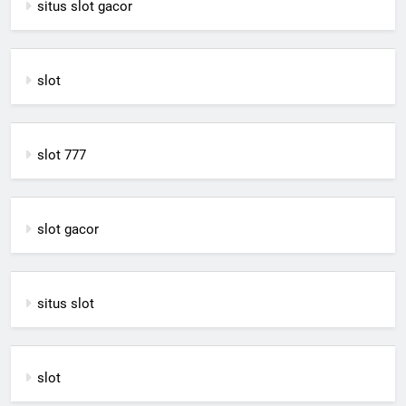
situs slot gacor
slot
slot 777
slot gacor
situs slot
slot