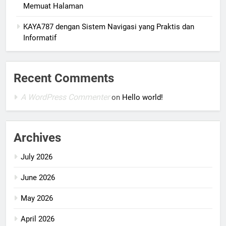
Memuat Halaman
KAYA787 dengan Sistem Navigasi yang Praktis dan
Informatif
Recent Comments
A WordPress Commenter
on
Hello world!
Archives
July 2026
June 2026
May 2026
April 2026