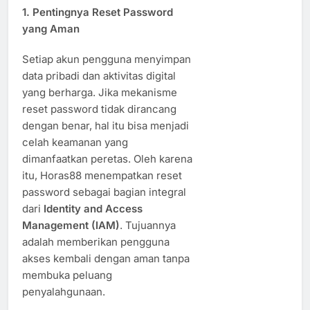
1. Pentingnya Reset Password
yang Aman
Setiap akun pengguna menyimpan
data pribadi dan aktivitas digital
yang berharga. Jika mekanisme
reset password tidak dirancang
dengan benar, hal itu bisa menjadi
celah keamanan yang
dimanfaatkan peretas. Oleh karena
itu, Horas88 menempatkan reset
password sebagai bagian integral
dari
Identity and Access
Management (IAM)
. Tujuannya
adalah memberikan pengguna
akses kembali dengan aman tanpa
membuka peluang
penyalahgunaan.