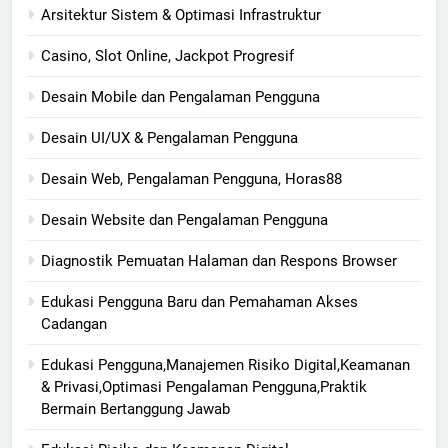
Arsitektur Sistem & Optimasi Infrastruktur
Casino, Slot Online, Jackpot Progresif
Desain Mobile dan Pengalaman Pengguna
Desain UI/UX & Pengalaman Pengguna
Desain Web, Pengalaman Pengguna, Horas88
Desain Website dan Pengalaman Pengguna
Diagnostik Pemuatan Halaman dan Respons Browser
Edukasi Pengguna Baru dan Pemahaman Akses
Cadangan
Edukasi Pengguna,Manajemen Risiko Digital,Keamanan
& Privasi,Optimasi Pengalaman Pengguna,Praktik
Bermain Bertanggung Jawab