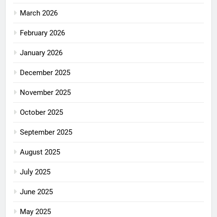
March 2026
February 2026
January 2026
December 2025
November 2025
October 2025
September 2025
August 2025
July 2025
June 2025
May 2025