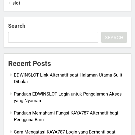
slot
Search
SEARCH
Recent Posts
EDWINSLOT Link Alternatif saat Halaman Utama Sulit
Dibuka
Panduan EDWINSLOT Login untuk Pengalaman Akses
yang Nyaman
Panduan Memahami Fungsi KAYA787 Alternatif bagi
Pengguna Baru
Cara Mengatasi KAYA787 Login yang Berhenti saat