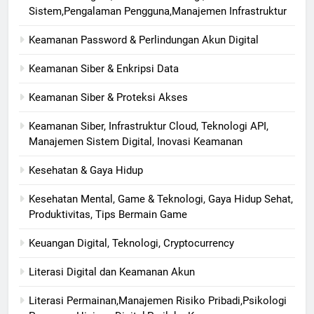
Sistem,Pengalaman Pengguna,Manajemen Infrastruktur
Keamanan Password & Perlindungan Akun Digital
Keamanan Siber & Enkripsi Data
Keamanan Siber & Proteksi Akses
Keamanan Siber, Infrastruktur Cloud, Teknologi API,
Manajemen Sistem Digital, Inovasi Keamanan
Kesehatan & Gaya Hidup
Kesehatan Mental, Game & Teknologi, Gaya Hidup Sehat,
Produktivitas, Tips Bermain Game
Keuangan Digital, Teknologi, Cryptocurrency
Literasi Digital dan Keamanan Akun
Literasi Permainan,Manajemen Risiko Pribadi,Psikologi