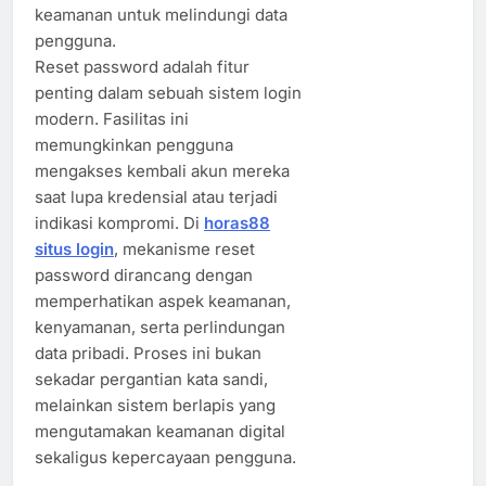
keamanan untuk melindungi data
pengguna.
Reset password adalah fitur
penting dalam sebuah sistem login
modern. Fasilitas ini
memungkinkan pengguna
mengakses kembali akun mereka
saat lupa kredensial atau terjadi
indikasi kompromi. Di
horas88
situs login
, mekanisme reset
password dirancang dengan
memperhatikan aspek keamanan,
kenyamanan, serta perlindungan
data pribadi. Proses ini bukan
sekadar pergantian kata sandi,
melainkan sistem berlapis yang
mengutamakan keamanan digital
sekaligus kepercayaan pengguna.