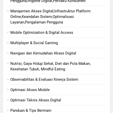
Pengguna,Higiene Digital,Perilaku Konsumen
Manajemen Akses Digital,Infrastruktur Platform
Online,Keandalan Sistem,Optimalisasi
Layanan,Pengalaman Pengguna
Mobile Optimization & Digital Access
Multiplayer & Social Gaming
Navigasi dan Kemudahan Akses Digital
Nutrisi, Gaya Hidup Sehat, Diet dan Pola Makan,
Kesehatan Tubuh, Mindful Eating
Observabilitas & Evaluasi Kinerja Sistem
Optimasi Akses Mobile
Optimasi Teknis Akses Digital
Panduan & Tips Bermain