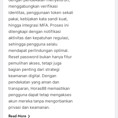
menggabungkan verifikasi
identitas, penggunaan token sekali
pakai, kebijakan kata sandi kuat,
hingga integrasi MFA. Proses ini
dilengkapi dengan notifikasi
aktivitas dan kepatuhan regulasi,
sehingga pengguna selalu
mendapat perlindungan optimal.
Reset password bukan hanya fitur
pemulihan akses, tetapi juga
bagian penting dari strategi
keamanan digital. Dengan
pendekatan yang aman dan
transparan, Horas88 memastikan
pengguna dapat tetap mengakses
akun mereka tanpa mengorbankan
privasi dan keamanan.
Read More