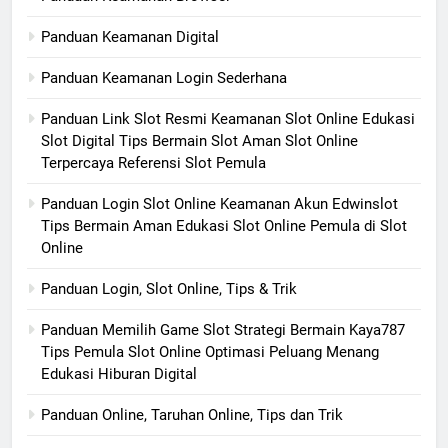
Panduan Keamanan Digital
Panduan Keamanan Login Sederhana
Panduan Link Slot Resmi Keamanan Slot Online Edukasi
Slot Digital Tips Bermain Slot Aman Slot Online
Terpercaya Referensi Slot Pemula
Panduan Login Slot Online Keamanan Akun Edwinslot
Tips Bermain Aman Edukasi Slot Online Pemula di Slot
Online
Panduan Login, Slot Online, Tips & Trik
Panduan Memilih Game Slot Strategi Bermain Kaya787
Tips Pemula Slot Online Optimasi Peluang Menang
Edukasi Hiburan Digital
Panduan Online, Taruhan Online, Tips dan Trik