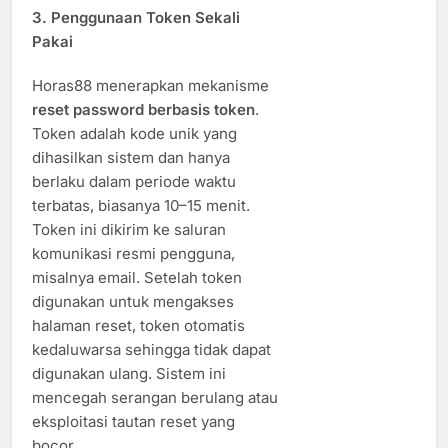
3. Penggunaan Token Sekali
Pakai
Horas88 menerapkan mekanisme
reset password berbasis token
.
Token adalah kode unik yang
dihasilkan sistem dan hanya
berlaku dalam periode waktu
terbatas, biasanya 10–15 menit.
Token ini dikirim ke saluran
komunikasi resmi pengguna,
misalnya email. Setelah token
digunakan untuk mengakses
halaman reset, token otomatis
kedaluwarsa sehingga tidak dapat
digunakan ulang. Sistem ini
mencegah serangan berulang atau
eksploitasi tautan reset yang
bocor.