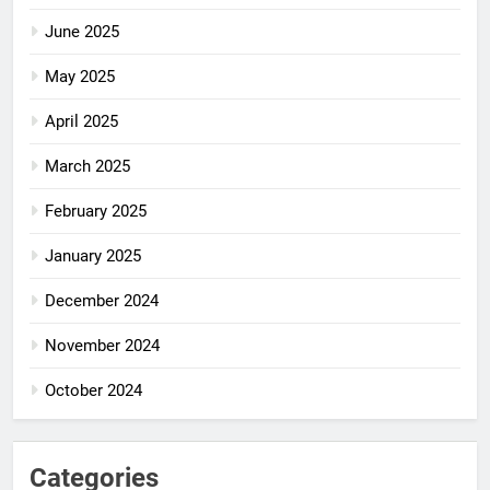
June 2025
May 2025
April 2025
March 2025
February 2025
January 2025
December 2024
November 2024
October 2024
Categories