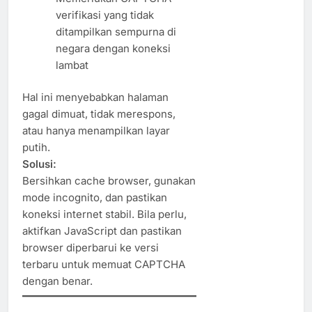
verifikasi yang tidak
ditampilkan sempurna di
negara dengan koneksi
lambat
Hal ini menyebabkan halaman
gagal dimuat, tidak merespons,
atau hanya menampilkan layar
putih.
Solusi:
Bersihkan cache browser, gunakan
mode incognito, dan pastikan
koneksi internet stabil. Bila perlu,
aktifkan JavaScript dan pastikan
browser diperbarui ke versi
terbaru untuk memuat CAPTCHA
dengan benar.