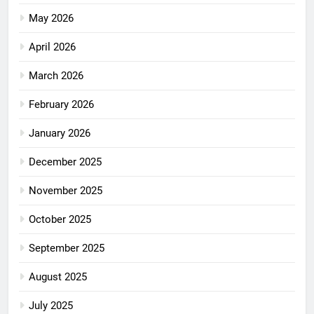
May 2026
April 2026
March 2026
February 2026
January 2026
December 2025
November 2025
October 2025
September 2025
August 2025
July 2025