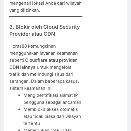
mengenali lokasi Anda dari wilayah
yang diizinkan.
3. Blokir oleh Cloud Security
Provider atau CDN
Horas88 kemungkinan
menggunakan layanan keamanan
seperti
Cloudflare atau provider
CDN lainnya
untuk mengelola
trafik dan melindungi situs dari
serangan. Dalam beberapa kasus,
sistem keamanan ini:
Mengidentifikasi alamat IP
pengguna sebagai ancaman
Memblokir akses otomatis
atau tidak biasa dari wilayah
tertentu
Memerlukan CAPTCHA