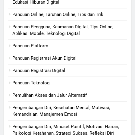
Edukasi Hiburan Digital
Panduan Online, Taruhan Online, Tips dan Trik
Panduan Pengguna, Keamanan Digital, Tips Online,
Aplikasi Mobile, Teknologi Digital
Panduan Platform
Panduan Registrasi Akun Digital
Panduan Registrasi Digital
Panduan Teknologi
Pemulihan Akses dan Jalur Alternatif
Pengembangan Diri, Kesehatan Mental, Motivasi,
Kemandirian, Manajemen Emosi
Pengembangan Diri, Mindset Positif, Motivasi Harian,
Psikologi Ketahanan, Strategi Sukses, Refleksi Diri