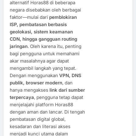
alternatif Horas88 di beberapa
negara disebabkan oleh berbagai
faktor—mulai dari
pemblokiran
ISP, pembatasan berbasis
geolokasi, sistem keamanan
CDN, hingga gangguan routing
jaringan
. Oleh karena itu, penting
bagi pengguna untuk memahami
akar masalahnya agar dapat
mengambil langkah yang tepat.
Dengan menggunakan
VPN, DNS
publik, browser modern
, dan
hanya mengakses
link dari sumber
terpercaya
, pengguna tetap dapat
menjelajahi platform Horas88
dengan aman dan lancar. Di tengah
pembatasan digital global,
kesadaran dan literasi akses
menjadi kunci utama dalam