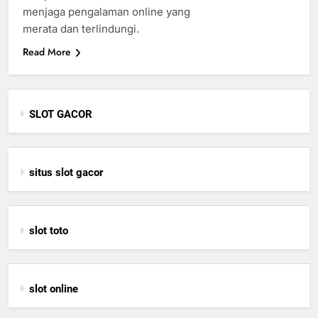
menjaga pengalaman online yang
merata dan terlindungi.
Read More
SLOT GACOR
situs slot gacor
slot toto
slot online