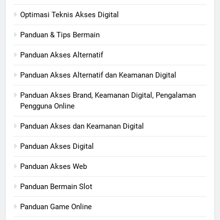
Optimasi Teknis Akses Digital
Panduan & Tips Bermain
Panduan Akses Alternatif
Panduan Akses Alternatif dan Keamanan Digital
Panduan Akses Brand, Keamanan Digital, Pengalaman
Pengguna Online
Panduan Akses dan Keamanan Digital
Panduan Akses Digital
Panduan Akses Web
Panduan Bermain Slot
Panduan Game Online