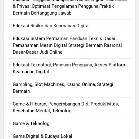
& Privasi,Optimasi Pengalaman Pengguna,Praktik
Bermain Bertanggung Jawab
Edukasi Risiko dan Keamanan Digital
Edukasi Sistem Permainan Panduan Teknis Dasar
Pemahaman Mesin Digital Strategi Bermain Rasional
Dasar-Dasar Judi Online
Edukasi Teknologi, Panduan Pengguna, Akses Platform,
Keamanan Digital
Gambling, Slot Machines, Kasino Online, Strategi
Bermain
Game & Hiburan, Pengembangan Diri, Produktivitas,
Kesehatan Mental, Teknologi
Game & Teknologi
Game Digital & Budaya Lokal