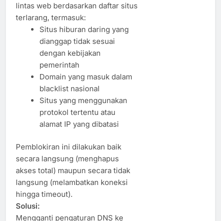
lintas web berdasarkan daftar situs
terlarang, termasuk:
Situs hiburan daring yang
dianggap tidak sesuai
dengan kebijakan
pemerintah
Domain yang masuk dalam
blacklist nasional
Situs yang menggunakan
protokol tertentu atau
alamat IP yang dibatasi
Pemblokiran ini dilakukan baik
secara langsung (menghapus
akses total) maupun secara tidak
langsung (melambatkan koneksi
hingga timeout).
Solusi:
Mengganti pengaturan DNS ke