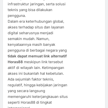
infrastruktur jaringan, serta solusi
teknis yang bisa dilakukan
pengguna.
Dalam era keterhubungan global,
akses terhadap situs dan layanan
digital seharusnya menjadi
semakin mudah. Namun,
kenyataannya masih banyak
pengguna di berbagai negara yang
tidak dapat memuat link alternatif
Horas88
meskipun link tersebut
aktif di wilayah lain. Ketimpangan
akses ini bukanlah hal kebetulan.
Ada sejumlah faktor teknis,
regulatif, hingga kebijakan jaringan
yang secara langsung
memengaruhi keterjangkauan situs
seperti Horas88 di tingkat