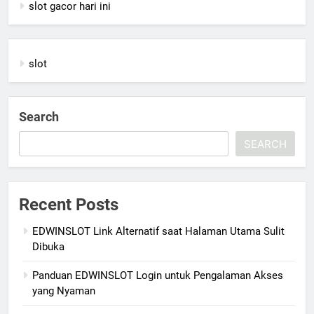
slot gacor hari ini
slot
Search
SEARCH
Recent Posts
EDWINSLOT Link Alternatif saat Halaman Utama Sulit
Dibuka
Panduan EDWINSLOT Login untuk Pengalaman Akses
yang Nyaman