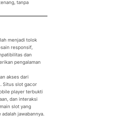
tenang, tanpa
elah menjadi tolok
sain responsif,
patibilitas dan
erikan pengalaman
an akses dari
 Situs slot gacor
le player terbukti
an, dan interaksi
main slot yang
e adalah jawabannya.