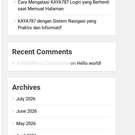
Cara Mengatasi KAYA787 Login yang Berhenti
saat Memuat Halaman
KAYA787 dengan Sistem Navigasi yang
Praktis dan Informatif
Recent Comments
A WordPress Commenter
on
Hello world!
Archives
July 2026
June 2026
May 2026