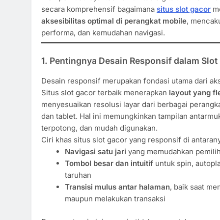
secara komprehensif bagaimana
situs slot gacor
me
aksesibilitas optimal di perangkat mobile
, mencak
performa, dan kemudahan navigasi.
1.
Pentingnya Desain Responsif dalam Slot
Desain responsif merupakan fondasi utama dari akse
Situs slot gacor terbaik menerapkan
layout yang fl
menyesuaikan resolusi layar dari berbagai perangk
dan tablet. Hal ini memungkinkan tampilan antarmuka
terpotong, dan mudah digunakan.
Ciri khas situs slot gacor yang responsif di antaran
Navigasi satu jari
yang memudahkan pemili
Tombol besar dan intuitif
untuk spin, autopl
taruhan
Transisi mulus antar halaman
, baik saat m
maupun melakukan transaksi