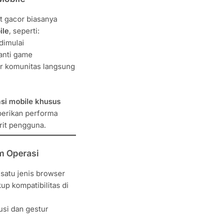
t gacor biasanya
ile
, seperti:
dimulai
anti game
ur komunitas langsung
asi mobile khusus
berikan performa
orit pengguna.
m Operasi
 satu jenis browser
up kompatibilitas di
usi dan gestur