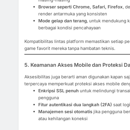
Browser seperti Chrome, Safari, Firefox
, d
render antarmuka yang konsisten
Mode gelap dan terang
, untuk mendukung k
berbagai kondisi pencahayaan
Kompatibilitas lintas platform memastikan setiap 
game favorit mereka tanpa hambatan teknis.
5.
Keamanan Akses Mobile dan Proteksi Da
Aksesibilitas juga berarti aman digunakan kapan saja
terpercaya memperkuat proteksi akses mobile den
Enkripsi SSL penuh
untuk melindungi transa
pengguna
Fitur autentikasi dua langkah (2FA)
saat log
Manajemen sesi otomatis
jika pengguna be
atau kehilangan koneksi