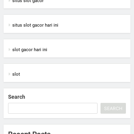
situs slot gacor
situs slot gacor hari ini
slot gacor hari ini
slot
Search
SEARCH