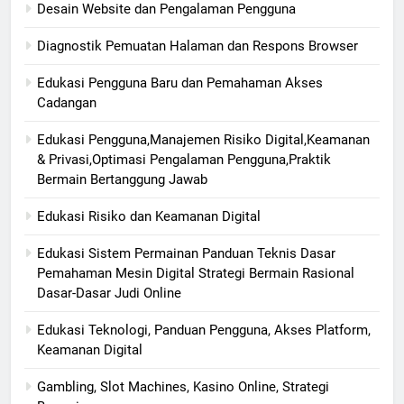
Desain Website dan Pengalaman Pengguna
Diagnostik Pemuatan Halaman dan Respons Browser
Edukasi Pengguna Baru dan Pemahaman Akses
Cadangan
Edukasi Pengguna,Manajemen Risiko Digital,Keamanan
& Privasi,Optimasi Pengalaman Pengguna,Praktik
Bermain Bertanggung Jawab
Edukasi Risiko dan Keamanan Digital
Edukasi Sistem Permainan Panduan Teknis Dasar
Pemahaman Mesin Digital Strategi Bermain Rasional
Dasar-Dasar Judi Online
Edukasi Teknologi, Panduan Pengguna, Akses Platform,
Keamanan Digital
Gambling, Slot Machines, Kasino Online, Strategi