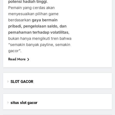
potensi hadiah tinggi
.
Pemain yang cerdas akan
menyesuaikan pilihan game
berdasarkan
gaya bermain
pribadi, pengelolaan saldo, dan
pemahaman terhadap volatilitas
,
bukan hanya mengikuti tren bahwa
“semakin banyak payline, semakin
gacor”.
Read More
SLOT GACOR
situs slot gacor