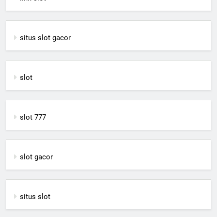
situs slot gacor
slot
slot 777
slot gacor
situs slot