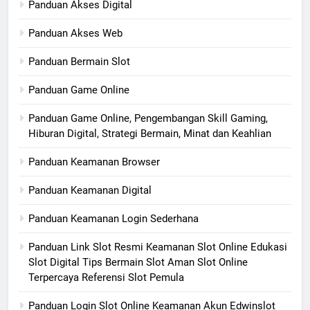
Panduan Akses Digital
Panduan Akses Web
Panduan Bermain Slot
Panduan Game Online
Panduan Game Online, Pengembangan Skill Gaming,
Hiburan Digital, Strategi Bermain, Minat dan Keahlian
Panduan Keamanan Browser
Panduan Keamanan Digital
Panduan Keamanan Login Sederhana
Panduan Link Slot Resmi Keamanan Slot Online Edukasi
Slot Digital Tips Bermain Slot Aman Slot Online
Terpercaya Referensi Slot Pemula
Panduan Login Slot Online Keamanan Akun Edwinslot