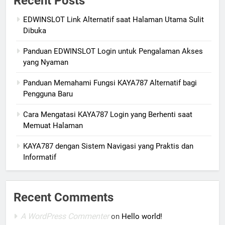
Recent Posts
EDWINSLOT Link Alternatif saat Halaman Utama Sulit
Dibuka
Panduan EDWINSLOT Login untuk Pengalaman Akses
yang Nyaman
Panduan Memahami Fungsi KAYA787 Alternatif bagi
Pengguna Baru
Cara Mengatasi KAYA787 Login yang Berhenti saat
Memuat Halaman
KAYA787 dengan Sistem Navigasi yang Praktis dan
Informatif
Recent Comments
A WordPress Commenter
on
Hello world!