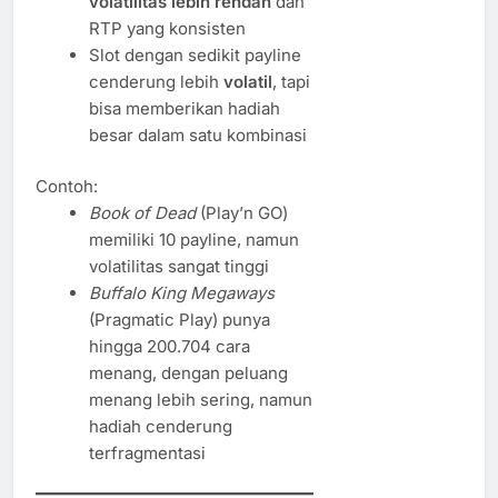
volatilitas lebih rendah
dan
RTP yang konsisten
Slot dengan sedikit payline
cenderung lebih
volatil
, tapi
bisa memberikan hadiah
besar dalam satu kombinasi
Contoh:
Book of Dead
(Play’n GO)
memiliki 10 payline, namun
volatilitas sangat tinggi
Buffalo King Megaways
(Pragmatic Play) punya
hingga 200.704 cara
menang, dengan peluang
menang lebih sering, namun
hadiah cenderung
terfragmentasi