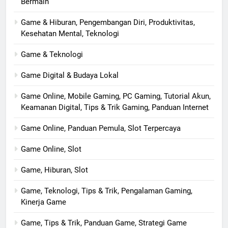
Bermain
Game & Hiburan, Pengembangan Diri, Produktivitas,
Kesehatan Mental, Teknologi
Game & Teknologi
Game Digital & Budaya Lokal
Game Online, Mobile Gaming, PC Gaming, Tutorial Akun,
Keamanan Digital, Tips & Trik Gaming, Panduan Internet
Game Online, Panduan Pemula, Slot Terpercaya
Game Online, Slot
Game, Hiburan, Slot
Game, Teknologi, Tips & Trik, Pengalaman Gaming,
Kinerja Game
Game, Tips & Trik, Panduan Game, Strategi Game