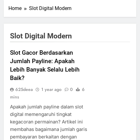
Home
Slot Digital Modern
Slot Digital Modern
Slot Gacor Berdasarkan
Jumlah Payline: Apakah
Lebih Banyak Selalu Lebih
Baik?
625deea
1 year ago
0
6
mins
Apakah jumlah payline dalam slot
digital memengaruhi tingkat
kegacoran permainan? Artikel ini
membahas bagaimana jumlah garis
pembayaran berkaitan dengan