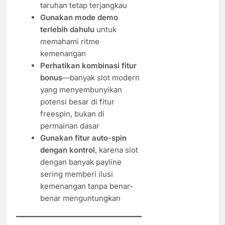
taruhan tetap terjangkau
Gunakan mode demo
terlebih dahulu
untuk
memahami ritme
kemenangan
Perhatikan kombinasi fitur
bonus
—banyak slot modern
yang menyembunyikan
potensi besar di fitur
freespin, bukan di
permainan dasar
Gunakan fitur auto-spin
dengan kontrol
, karena slot
dengan banyak payline
sering memberi ilusi
kemenangan tanpa benar-
benar menguntungkan