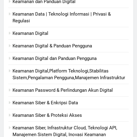
Keamanan dan Panduan Digital
Keamanan Data | Teknologi Informasi | Privasi &
Regulasi
Keamanan Digital
Keamanan Digital & Panduan Pengguna
Keamanan Digital dan Panduan Pengguna
Keamanan Digital,Platform Teknologi,Stabilitas
Sistem,Pengalaman Pengguna,Manajemen Infrastruktur
Keamanan Password & Perlindungan Akun Digital
Keamanan Siber & Enkripsi Data
Keamanan Siber & Proteksi Akses
Keamanan Siber, Infrastruktur Cloud, Teknologi API,
Manajemen Sistem Digital, Inovasi Keamanan