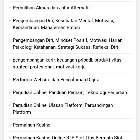
Pemulihan Akses dan Jalur Alternatif
Pengembangan Diri, Kesehatan Mental, Motivasi,
Kemandirian, Manajemen Emosi
Pengembangan Diri, Mindset Positif, Motivasi Harian,
Psikologi Ketahanan, Strategi Sukses, Refleksi Diri
pengembangan karir, keuangan pribadi, produktivitas,
strategi profesional, motivasi kerja
Performa Website dan Pengalaman Digital
Perjudian Online, Panduan Pemain, Teknologi Perjudian
Perjudian Online, Ulasan Platform, Perbandingan
Platform
Permainan Kasino
Permainan Kasino Online RTP Slot Tips Bermain Slot