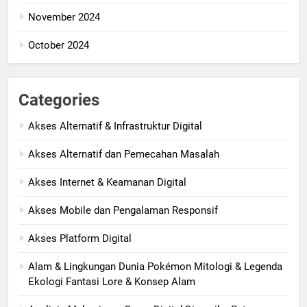
November 2024
October 2024
Categories
Akses Alternatif & Infrastruktur Digital
Akses Alternatif dan Pemecahan Masalah
Akses Internet & Keamanan Digital
Akses Mobile dan Pengalaman Responsif
Akses Platform Digital
Alam & Lingkungan Dunia Pokémon Mitologi & Legenda
Ekologi Fantasi Lore & Konsep Alam