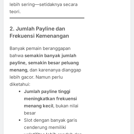
lebih sering—setidaknya secara
teori.
2. Jumlah Payline dan
Frekuensi Kemenangan
Banyak pemain beranggapan
bahwa
semakin banyak jumlah
payline, semakin besar peluang
menang
, dan karenanya dianggap
lebih gacor. Namun perlu
diketahui:
Jumlah payline tinggi
meningkatkan frekuensi
menang kecil
, bukan nilai
besar
Slot dengan banyak garis
cenderung memiliki