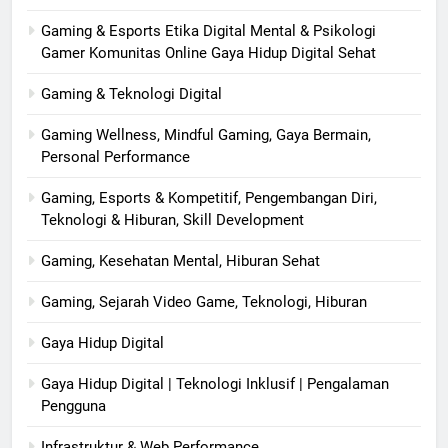
Gaming & Esports Etika Digital Mental & Psikologi
Gamer Komunitas Online Gaya Hidup Digital Sehat
Gaming & Teknologi Digital
Gaming Wellness, Mindful Gaming, Gaya Bermain,
Personal Performance
Gaming, Esports & Kompetitif, Pengembangan Diri,
Teknologi & Hiburan, Skill Development
Gaming, Kesehatan Mental, Hiburan Sehat
Gaming, Sejarah Video Game, Teknologi, Hiburan
Gaya Hidup Digital
Gaya Hidup Digital | Teknologi Inklusif | Pengalaman
Pengguna
Infrastruktur & Web Performance