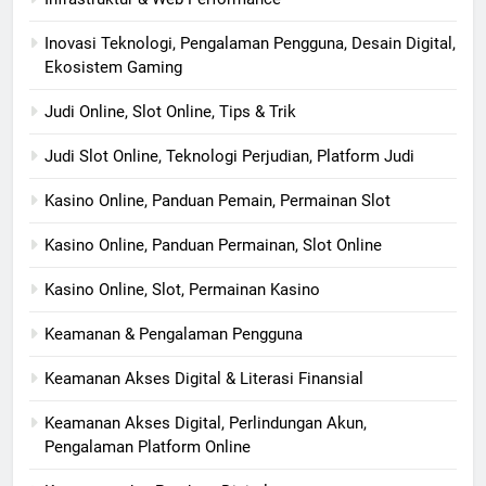
Inovasi Teknologi, Pengalaman Pengguna, Desain Digital,
Ekosistem Gaming
Judi Online, Slot Online, Tips & Trik
Judi Slot Online, Teknologi Perjudian, Platform Judi
Kasino Online, Panduan Pemain, Permainan Slot
Kasino Online, Panduan Permainan, Slot Online
Kasino Online, Slot, Permainan Kasino
Keamanan & Pengalaman Pengguna
Keamanan Akses Digital & Literasi Finansial
Keamanan Akses Digital, Perlindungan Akun,
Pengalaman Platform Online