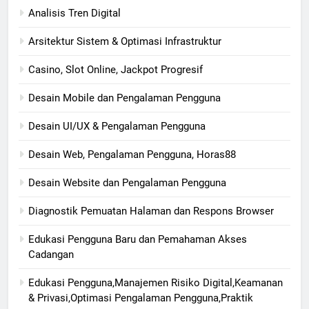
Analisis Tren Digital
Arsitektur Sistem & Optimasi Infrastruktur
Casino, Slot Online, Jackpot Progresif
Desain Mobile dan Pengalaman Pengguna
Desain UI/UX & Pengalaman Pengguna
Desain Web, Pengalaman Pengguna, Horas88
Desain Website dan Pengalaman Pengguna
Diagnostik Pemuatan Halaman dan Respons Browser
Edukasi Pengguna Baru dan Pemahaman Akses
Cadangan
Edukasi Pengguna,Manajemen Risiko Digital,Keamanan
& Privasi,Optimasi Pengalaman Pengguna,Praktik