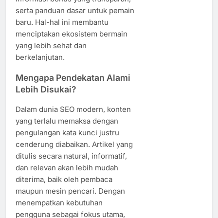
serta panduan dasar untuk pemain
baru. Hal-hal ini membantu
menciptakan ekosistem bermain
yang lebih sehat dan
berkelanjutan.
Mengapa Pendekatan Alami
Lebih Disukai?
Dalam dunia SEO modern, konten
yang terlalu memaksa dengan
pengulangan kata kunci justru
cenderung diabaikan. Artikel yang
ditulis secara natural, informatif,
dan relevan akan lebih mudah
diterima, baik oleh pembaca
maupun mesin pencari. Dengan
menempatkan kebutuhan
pengguna sebagai fokus utama,