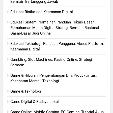
Bermain Bertanggung Jawab
Edukasi Risiko dan Keamanan Digital
Edukasi Sistem Permainan Panduan Teknis Dasar
Pemahaman Mesin Digital Strategi Bermain Rasional
Dasar-Dasar Judi Online
Edukasi Teknologi, Panduan Pengguna, Akses Platform,
Keamanan Digital
Gambling, Slot Machines, Kasino Online, Strategi
Bermain
Game & Hiburan, Pengembangan Diri, Produktivitas,
Kesehatan Mental, Teknologi
Game & Teknologi
Game Digital & Budaya Lokal
Game Online, Mobile Gaming, PC Gaming, Tutorial Akun,