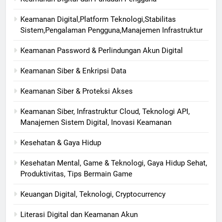
Keamanan Digital,Platform Teknologi,Stabilitas
Sistem,Pengalaman Pengguna,Manajemen Infrastruktur
Keamanan Password & Perlindungan Akun Digital
Keamanan Siber & Enkripsi Data
Keamanan Siber & Proteksi Akses
Keamanan Siber, Infrastruktur Cloud, Teknologi API,
Manajemen Sistem Digital, Inovasi Keamanan
Kesehatan & Gaya Hidup
Kesehatan Mental, Game & Teknologi, Gaya Hidup Sehat,
Produktivitas, Tips Bermain Game
Keuangan Digital, Teknologi, Cryptocurrency
Literasi Digital dan Keamanan Akun