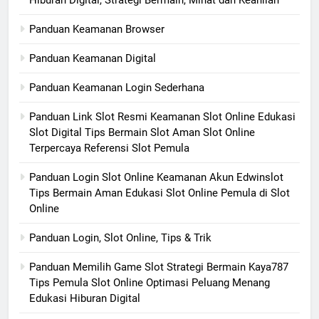
Hiburan Digital, Strategi Bermain, Minat dan Keahlian
Panduan Keamanan Browser
Panduan Keamanan Digital
Panduan Keamanan Login Sederhana
Panduan Link Slot Resmi Keamanan Slot Online Edukasi
Slot Digital Tips Bermain Slot Aman Slot Online
Terpercaya Referensi Slot Pemula
Panduan Login Slot Online Keamanan Akun Edwinslot
Tips Bermain Aman Edukasi Slot Online Pemula di Slot
Online
Panduan Login, Slot Online, Tips & Trik
Panduan Memilih Game Slot Strategi Bermain Kaya787
Tips Pemula Slot Online Optimasi Peluang Menang
Edukasi Hiburan Digital