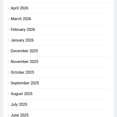
April 2026
March 2026
February 2026
January 2026
December 2025
November 2025
October 2025
September 2025
August 2025
July 2025
June 2025