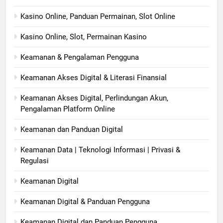
Kasino Online, Panduan Permainan, Slot Online
Kasino Online, Slot, Permainan Kasino
Keamanan & Pengalaman Pengguna
Keamanan Akses Digital & Literasi Finansial
Keamanan Akses Digital, Perlindungan Akun,
Pengalaman Platform Online
Keamanan dan Panduan Digital
Keamanan Data | Teknologi Informasi | Privasi &
Regulasi
Keamanan Digital
Keamanan Digital & Panduan Pengguna
Keamanan Digital dan Panduan Pengguna