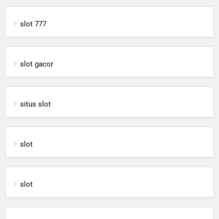
slot 777
slot gacor
situs slot
slot
slot