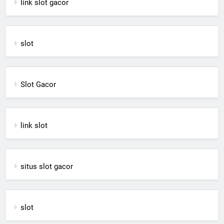
link slot gacor
slot
Slot Gacor
link slot
situs slot gacor
slot