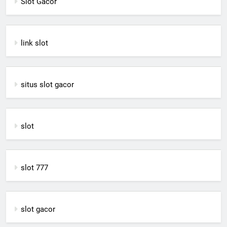
Slot Gacor
link slot
situs slot gacor
slot
slot 777
slot gacor