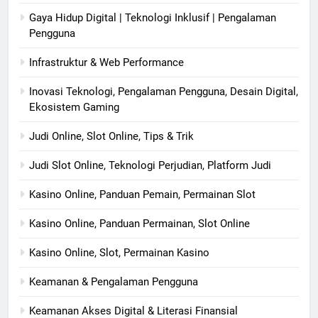
Gaya Hidup Digital | Teknologi Inklusif | Pengalaman
Pengguna
Infrastruktur & Web Performance
Inovasi Teknologi, Pengalaman Pengguna, Desain Digital,
Ekosistem Gaming
Judi Online, Slot Online, Tips & Trik
Judi Slot Online, Teknologi Perjudian, Platform Judi
Kasino Online, Panduan Pemain, Permainan Slot
Kasino Online, Panduan Permainan, Slot Online
Kasino Online, Slot, Permainan Kasino
Keamanan & Pengalaman Pengguna
Keamanan Akses Digital & Literasi Finansial