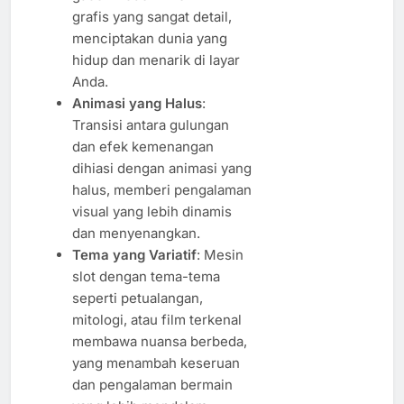
grafis yang sangat detail,
menciptakan dunia yang
hidup dan menarik di layar
Anda.
Animasi yang Halus
:
Transisi antara gulungan
dan efek kemenangan
dihiasi dengan animasi yang
halus, memberi pengalaman
visual yang lebih dinamis
dan menyenangkan.
Tema yang Variatif
: Mesin
slot dengan tema-tema
seperti petualangan,
mitologi, atau film terkenal
membawa nuansa berbeda,
yang menambah keseruan
dan pengalaman bermain