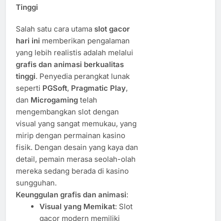
Tinggi
Salah satu cara utama
slot gacor
hari ini
memberikan pengalaman
yang lebih realistis adalah melalui
grafis dan animasi berkualitas
tinggi
. Penyedia perangkat lunak
seperti
PGSoft
,
Pragmatic Play
,
dan
Microgaming
telah
mengembangkan slot dengan
visual yang sangat memukau, yang
mirip dengan permainan kasino
fisik. Dengan desain yang kaya dan
detail, pemain merasa seolah-olah
mereka sedang berada di kasino
sungguhan.
Keunggulan grafis dan animasi
:
Visual yang Memikat
: Slot
gacor modern memiliki