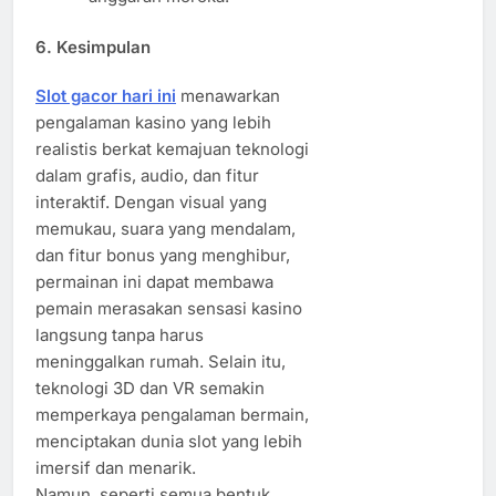
6.
Kesimpulan
Slot gacor hari ini
menawarkan
pengalaman kasino yang lebih
realistis berkat kemajuan teknologi
dalam grafis, audio, dan fitur
interaktif. Dengan visual yang
memukau, suara yang mendalam,
dan fitur bonus yang menghibur,
permainan ini dapat membawa
pemain merasakan sensasi kasino
langsung tanpa harus
meninggalkan rumah. Selain itu,
teknologi 3D dan VR semakin
memperkaya pengalaman bermain,
menciptakan dunia slot yang lebih
imersif dan menarik.
Namun, seperti semua bentuk