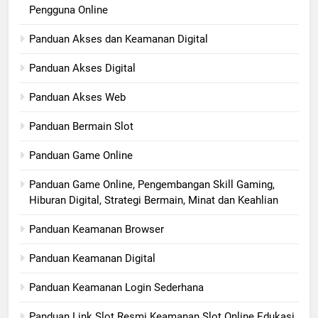
Pengguna Online
Panduan Akses dan Keamanan Digital
Panduan Akses Digital
Panduan Akses Web
Panduan Bermain Slot
Panduan Game Online
Panduan Game Online, Pengembangan Skill Gaming,
Hiburan Digital, Strategi Bermain, Minat dan Keahlian
Panduan Keamanan Browser
Panduan Keamanan Digital
Panduan Keamanan Login Sederhana
Panduan Link Slot Resmi Keamanan Slot Online Edukasi