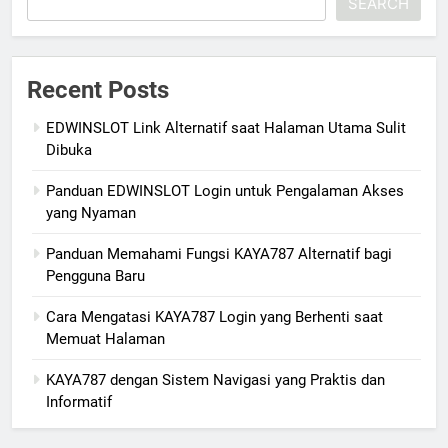
SEARCH
Recent Posts
EDWINSLOT Link Alternatif saat Halaman Utama Sulit
Dibuka
Panduan EDWINSLOT Login untuk Pengalaman Akses
yang Nyaman
Panduan Memahami Fungsi KAYA787 Alternatif bagi
Pengguna Baru
Cara Mengatasi KAYA787 Login yang Berhenti saat
Memuat Halaman
KAYA787 dengan Sistem Navigasi yang Praktis dan
Informatif