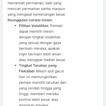
menikmati permainan, baik yang
mencari permainan santai maupun
yang mengejar kemenangan besar.
Keunggulan variasi mesin
:
Pilihan Volatilitas
: Pemain
dapat memilih mesin
dengan tingkat volatilitas
yang sesuai dengan gaya
bermain mereka, apakah
ingin bermain lebih aman
atau mengejar hadiah besar.
Tingkat Taruhan yang
Fleksibel
: Mesin slot gacor
hari ini memungkinkan
pemain memilih taruhan dari
yang rendah hingga yang
tinggi, memberi mereka
kontrol lebih besar atas
anggaran mereka.