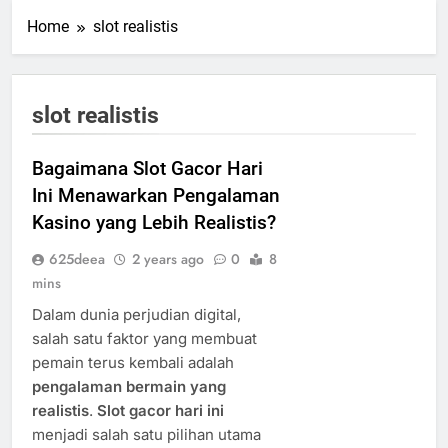
Home
slot realistis
slot realistis
Bagaimana Slot Gacor Hari
Ini Menawarkan Pengalaman
Kasino yang Lebih Realistis?
625deea
2 years ago
0
8
mins
Dalam dunia perjudian digital,
salah satu faktor yang membuat
pemain terus kembali adalah
pengalaman bermain yang
realistis
.
Slot gacor hari ini
menjadi salah satu pilihan utama