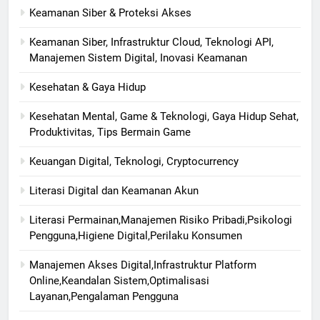
Keamanan Siber & Proteksi Akses
Keamanan Siber, Infrastruktur Cloud, Teknologi API,
Manajemen Sistem Digital, Inovasi Keamanan
Kesehatan & Gaya Hidup
Kesehatan Mental, Game & Teknologi, Gaya Hidup Sehat,
Produktivitas, Tips Bermain Game
Keuangan Digital, Teknologi, Cryptocurrency
Literasi Digital dan Keamanan Akun
Literasi Permainan,Manajemen Risiko Pribadi,Psikologi
Pengguna,Higiene Digital,Perilaku Konsumen
Manajemen Akses Digital,Infrastruktur Platform
Online,Keandalan Sistem,Optimalisasi
Layanan,Pengalaman Pengguna