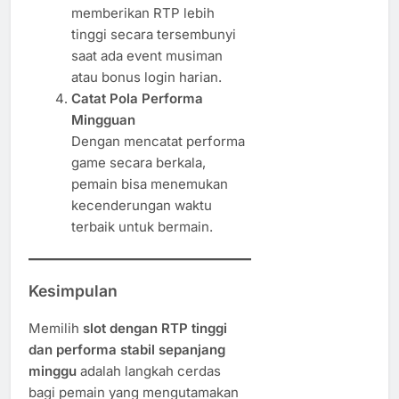
memberikan RTP lebih
tinggi secara tersembunyi
saat ada event musiman
atau bonus login harian.
Catat Pola Performa
Mingguan
Dengan mencatat performa
game secara berkala,
pemain bisa menemukan
kecenderungan waktu
terbaik untuk bermain.
Kesimpulan
Memilih
slot dengan RTP tinggi
dan performa stabil sepanjang
minggu
adalah langkah cerdas
bagi pemain yang mengutamakan