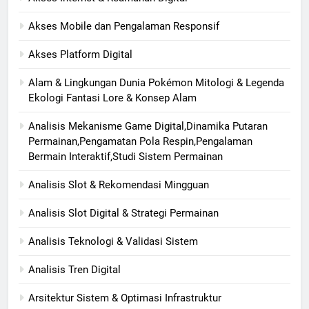
Akses Mobile dan Pengalaman Responsif
Akses Platform Digital
Alam & Lingkungan Dunia Pokémon Mitologi & Legenda
Ekologi Fantasi Lore & Konsep Alam
Analisis Mekanisme Game Digital,Dinamika Putaran
Permainan,Pengamatan Pola Respin,Pengalaman
Bermain Interaktif,Studi Sistem Permainan
Analisis Slot & Rekomendasi Mingguan
Analisis Slot Digital & Strategi Permainan
Analisis Teknologi & Validasi Sistem
Analisis Tren Digital
Arsitektur Sistem & Optimasi Infrastruktur