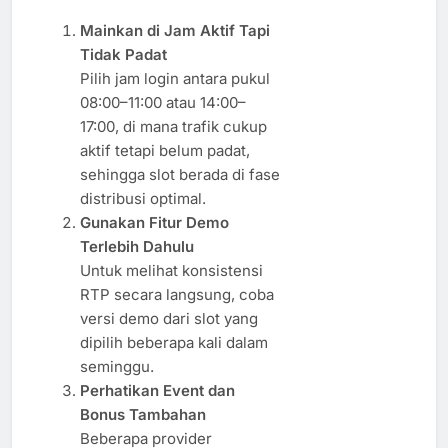
Mainkan di Jam Aktif Tapi
Tidak Padat
Pilih jam login antara pukul
08:00–11:00 atau 14:00–
17:00, di mana trafik cukup
aktif tetapi belum padat,
sehingga slot berada di fase
distribusi optimal.
Gunakan Fitur Demo
Terlebih Dahulu
Untuk melihat konsistensi
RTP secara langsung, coba
versi demo dari slot yang
dipilih beberapa kali dalam
seminggu.
Perhatikan Event dan
Bonus Tambahan
Beberapa provider