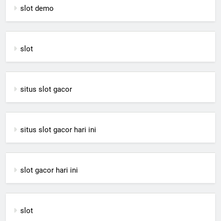
slot demo
slot
situs slot gacor
situs slot gacor hari ini
slot gacor hari ini
slot