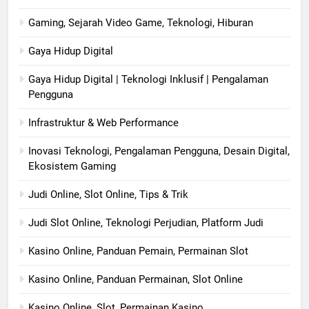
Gaming, Sejarah Video Game, Teknologi, Hiburan
Gaya Hidup Digital
Gaya Hidup Digital | Teknologi Inklusif | Pengalaman
Pengguna
Infrastruktur & Web Performance
Inovasi Teknologi, Pengalaman Pengguna, Desain Digital,
Ekosistem Gaming
Judi Online, Slot Online, Tips & Trik
Judi Slot Online, Teknologi Perjudian, Platform Judi
Kasino Online, Panduan Pemain, Permainan Slot
Kasino Online, Panduan Permainan, Slot Online
Kasino Online, Slot, Permainan Kasino