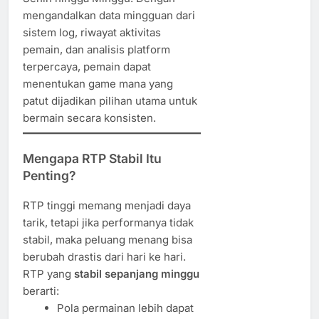
mengandalkan data mingguan dari
sistem log, riwayat aktivitas
pemain, dan analisis platform
terpercaya, pemain dapat
menentukan game mana yang
patut dijadikan pilihan utama untuk
bermain secara konsisten.
Mengapa RTP Stabil Itu
Penting?
RTP tinggi memang menjadi daya
tarik, tetapi jika performanya tidak
stabil, maka peluang menang bisa
berubah drastis dari hari ke hari.
RTP yang
stabil sepanjang minggu
berarti:
Pola permainan lebih dapat