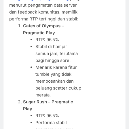
menurut pengamatan data server
dan feedback komunitas, memiliki
performa RTP tertinggi dan stabil:
Gates of Olympus –
Pragmatic Play
RTP: 96.5%
Stabil di hampir
semua jam, terutama
pagi hingga sore.
Menarik karena fitur
tumble yang tidak
membosankan dan
peluang scatter cukup
merata.
Sugar Rush – Pragmatic
Play
RTP: 96.5%
Performa stabil