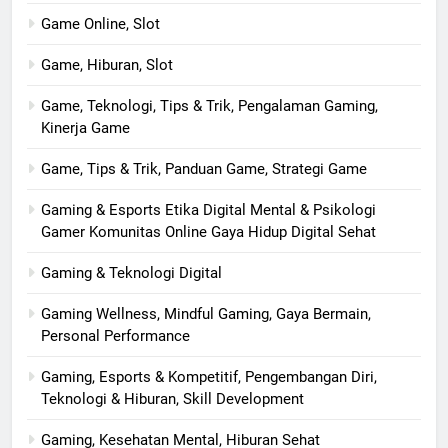
Game Online, Slot
Game, Hiburan, Slot
Game, Teknologi, Tips & Trik, Pengalaman Gaming,
Kinerja Game
Game, Tips & Trik, Panduan Game, Strategi Game
Gaming & Esports Etika Digital Mental & Psikologi
Gamer Komunitas Online Gaya Hidup Digital Sehat
Gaming & Teknologi Digital
Gaming Wellness, Mindful Gaming, Gaya Bermain,
Personal Performance
Gaming, Esports & Kompetitif, Pengembangan Diri,
Teknologi & Hiburan, Skill Development
Gaming, Kesehatan Mental, Hiburan Sehat