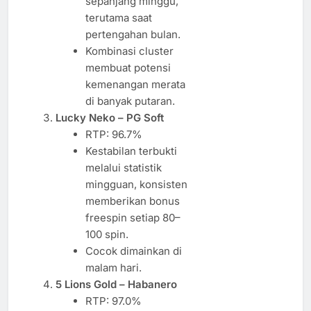
sepanjang minggu,
terutama saat
pertengahan bulan.
Kombinasi cluster
membuat potensi
kemenangan merata
di banyak putaran.
Lucky Neko – PG Soft
RTP: 96.7%
Kestabilan terbukti
melalui statistik
mingguan, konsisten
memberikan bonus
freespin setiap 80–
100 spin.
Cocok dimainkan di
malam hari.
5 Lions Gold – Habanero
RTP: 97.0%