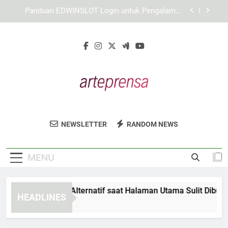
Skip
Panduan Memahami Fungsi KAYA787 Alternatif
to
bagi Pengguna Baru
content
Cara Mengatasi KAYA787 Login yang Berhenti
saat Memuat Halaman
EDWINSLOT Link Alternatif saat Halaman Utama
Sulit Dibuka
Panduan EDWINSLOT Login untuk Pengalaman
Akses yang Nyaman
Panduan Memahami Fungsi KAYA787 Alternatif
bagi Pengguna Baru
Arte Prensa
Temukan Seni Dan Konten Digital Di Arte
Cara Mengatasi KAYA787 Login yang Berhenti
NEWSLETTER
RANDOM NEWS
saat Memuat Halaman
Prensa. Untuk Para Kreator Yang Inovatif.
MENU
WINSLOT Link Alternatif saat Halaman Utama Sulit Dibuka
HEADLINES
Weeks Ago