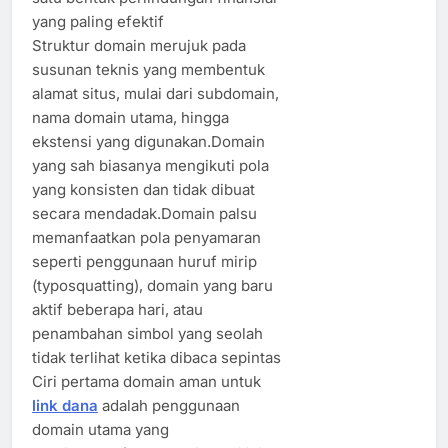
yang paling efektif
Struktur domain merujuk pada
susunan teknis yang membentuk
alamat situs, mulai dari subdomain,
nama domain utama, hingga
ekstensi yang digunakan.Domain
yang sah biasanya mengikuti pola
yang konsisten dan tidak dibuat
secara mendadak.Domain palsu
memanfaatkan pola penyamaran
seperti penggunaan huruf mirip
(typosquatting), domain yang baru
aktif beberapa hari, atau
penambahan simbol yang seolah
tidak terlihat ketika dibaca sepintas
Ciri pertama domain aman untuk
link dana
adalah penggunaan
domain utama yang