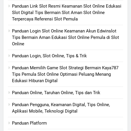
Panduan Link Slot Resmi Keamanan Slot Online Edukasi
Slot Digital Tips Bermain Slot Aman Slot Online
Terpercaya Referensi Slot Pemula
Panduan Login Slot Online Keamanan Akun Edwinslot
Tips Bermain Aman Edukasi Slot Online Pemula di Slot
Online
Panduan Login, Slot Online, Tips & Trik
Panduan Memilih Game Slot Strategi Bermain Kaya787
Tips Pemula Slot Online Optimasi Peluang Menang
Edukasi Hiburan Digital
Panduan Online, Taruhan Online, Tips dan Trik
Panduan Pengguna, Keamanan Digital, Tips Online,
Aplikasi Mobile, Teknologi Digital
Panduan Platform