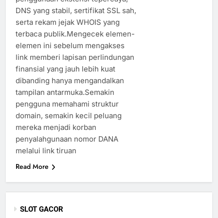
DNS yang stabil, sertifikat SSL sah,
serta rekam jejak WHOIS yang
terbaca publik.Mengecek elemen-
elemen ini sebelum mengakses
link memberi lapisan perlindungan
finansial yang jauh lebih kuat
dibanding hanya mengandalkan
tampilan antarmuka.Semakin
pengguna memahami struktur
domain, semakin kecil peluang
mereka menjadi korban
penyalahgunaan nomor DANA
melalui link tiruan
Read More
SLOT GACOR