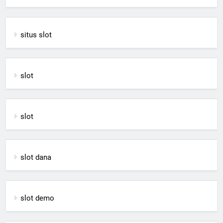
situs slot
slot
slot
slot dana
slot demo