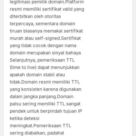
legitimasi pemilik domain.Platform
resmi memiliki sertifikat valid yang
diterbitkan oleh otoritas
terpercaya, sementara domain
tiruan biasanya memakai sertifikat
murah atau self-signed.Sertifikat
yang tidak cocok dengan nama
domain merupakan sinyal bahaya
Selanjutnya, pemeriksaan TTL
(time to live) dapat menunjukkan
apakah domain stabil atau
tidak.Domain resmi memiliki TTL
yang konsisten karena digunakan
dalam jangka panjang.Domain
palsu sering memiliki TTL sangat
pendek untuk berpindah tujuan IP
ketika deteksi
meningkat.Pemeriksaan TTL
sering diabaikan, padahal