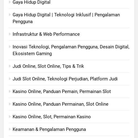
Gaya Hidup Digital
Gaya Hidup Digital | Teknologi Inklusif | Pengalaman
Pengguna
Infrastruktur & Web Performance
Inovasi Teknologi, Pengalaman Pengguna, Desain Digital,
Ekosistem Gaming
Judi Online, Slot Online, Tips & Trik
Judi Slot Online, Teknologi Perjudian, Platform Judi
Kasino Online, Panduan Pemain, Permainan Slot
Kasino Online, Panduan Permainan, Slot Online
Kasino Online, Slot, Permainan Kasino
Keamanan & Pengalaman Pengguna