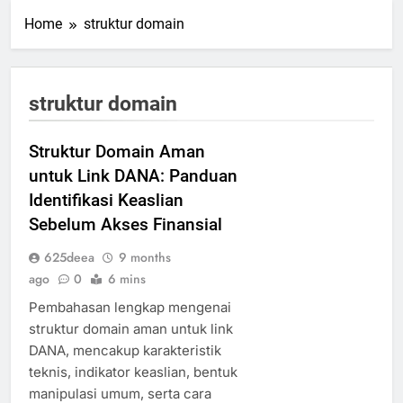
Home
struktur domain
struktur domain
Struktur Domain Aman
untuk Link DANA: Panduan
Identifikasi Keaslian
Sebelum Akses Finansial
625deea
9 months
ago
0
6 mins
Pembahasan lengkap mengenai
struktur domain aman untuk link
DANA, mencakup karakteristik
teknis, indikator keaslian, bentuk
manipulasi umum, serta cara