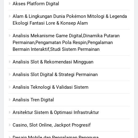
Akses Platform Digital
Alam & Lingkungan Dunia Pokémon Mitologi & Legenda
Ekologi Fantasi Lore & Konsep Alam
Analisis Mekanisme Game Digital,Dinamika Putaran
Permainan,Pengamatan Pola Respin,Pengalaman
Bermain Interaktif,Studi Sistem Permainan
Analisis Slot & Rekomendasi Mingguan
Analisis Slot Digital & Strategi Permainan
Analisis Teknologi & Validasi Sistem
Analisis Tren Digital
Arsitektur Sistem & Optimasi Infrastruktur
Casino, Slot Online, Jackpot Progresif
Desain Mobile dan Pengalaman Pengguna