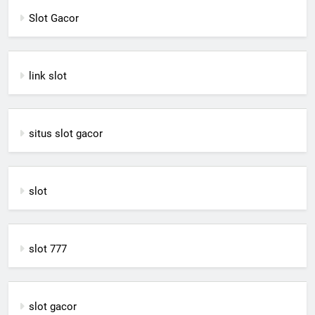
Slot Gacor
link slot
situs slot gacor
slot
slot 777
slot gacor