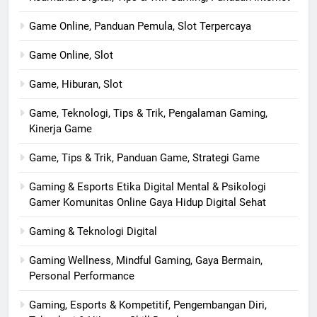
Game Online, Panduan Pemula, Slot Terpercaya
Game Online, Slot
Game, Hiburan, Slot
Game, Teknologi, Tips & Trik, Pengalaman Gaming,
Kinerja Game
Game, Tips & Trik, Panduan Game, Strategi Game
Gaming & Esports Etika Digital Mental & Psikologi
Gamer Komunitas Online Gaya Hidup Digital Sehat
Gaming & Teknologi Digital
Gaming Wellness, Mindful Gaming, Gaya Bermain,
Personal Performance
Gaming, Esports & Kompetitif, Pengembangan Diri,