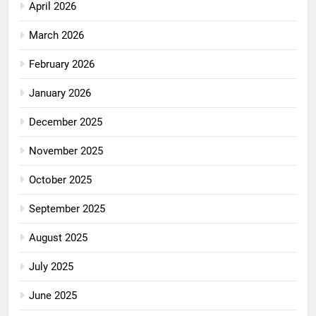
April 2026
March 2026
February 2026
January 2026
December 2025
November 2025
October 2025
September 2025
August 2025
July 2025
June 2025