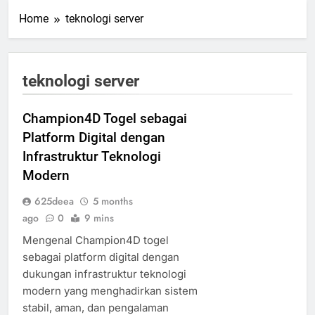
Home
teknologi server
teknologi server
Champion4D Togel sebagai
Platform Digital dengan
Infrastruktur Teknologi
Modern
625deea
5 months
ago
0
9 mins
Mengenal Champion4D togel
sebagai platform digital dengan
dukungan infrastruktur teknologi
modern yang menghadirkan sistem
stabil, aman, dan pengalaman