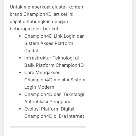
Untuk memperkuat cluster konten
brand Champion4D, artikel ini
dapat dihubungkan dengan
beberapa topik berikut:
Champion4D Link Login dan
Sistem Akses Platform
Digital
Infrastruktur Teknologi di
Balik Platform Champion4D
Cara Mengakses
Champion4D melalui Sistem
Login Modern
Champion4D dan Teknologi
Autentikasi Pengguna
Evolusi Platform Digital
Champion4D di Era Internet