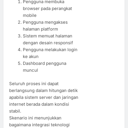
Pengguna membuka
browser pada perangkat
mobile
Pengguna mengakses
halaman platform
Sistem memuat halaman
dengan desain responsif
Pengguna melakukan login
ke akun
Dashboard pengguna
muncul
Seluruh proses ini dapat
berlangsung dalam hitungan detik
apabila sistem server dan jaringan
internet berada dalam kondisi
stabil.
Skenario ini menunjukkan
bagaimana integrasi teknologi