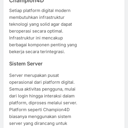
Champion4D
Setiap platform digital modern
membutuhkan infrastruktur
teknologi yang solid agar dapat
beroperasi secara optimal.
Infrastruktur ini mencakup
berbagai komponen penting yang
bekerja secara terintegrasi.
Sistem Server
Server merupakan pusat
operasional dari platform digital.
Semua aktivitas pengguna, mulai
dari login hingga interaksi dalam
platform, diproses melalui server.
Platform seperti Champion4D
biasanya menggunakan sistem
server yang dirancang untuk