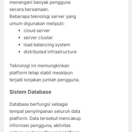
menangani banyak pengguna
secara bersamaan.
Beberapa teknologi server yang
umum digunakan meliputi:
cloud server
server cluster
load balancing system
distributed infrastructure
Teknologi ini memungkinkan
platform tetap stabil meskipun
terjadi lonjakan jumlah pengguna.
Sistem Database
Database berfungsi sebagai
tempat penyimpanan seluruh data
platform. Data tersebut mencakup
informasi pengguna, aktivitas