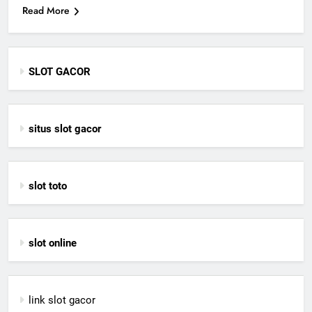
Read More
SLOT GACOR
situs slot gacor
slot toto
slot online
link slot gacor