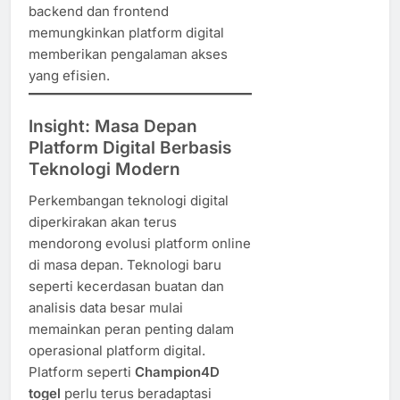
backend dan frontend
memungkinkan platform digital
memberikan pengalaman akses
yang efisien.
Insight: Masa Depan
Platform Digital Berbasis
Teknologi Modern
Perkembangan teknologi digital
diperkirakan akan terus
mendorong evolusi platform online
di masa depan. Teknologi baru
seperti kecerdasan buatan dan
analisis data besar mulai
memainkan peran penting dalam
operasional platform digital.
Platform seperti
Champion4D
togel
perlu terus beradaptasi