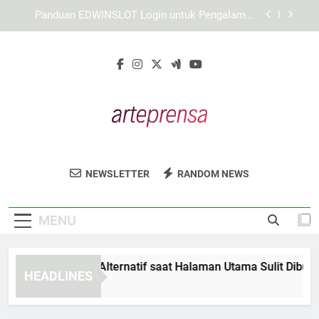
Skip
Panduan Memahami Fungsi KAYA787 Alternatif
to
bagi Pengguna Baru
content
Cara Mengatasi KAYA787 Login yang Berhenti
saat Memuat Halaman
EDWINSLOT Link Alternatif saat Halaman Utama
Sulit Dibuka
Panduan EDWINSLOT Login untuk Pengalaman
Akses yang Nyaman
Panduan Memahami Fungsi KAYA787 Alternatif
bagi Pengguna Baru
Arte Prensa
Temukan Seni Dan Konten Digital Di Arte
Cara Mengatasi KAYA787 Login yang Berhenti
NEWSLETTER
RANDOM NEWS
saat Memuat Halaman
Prensa. Untuk Para Kreator Yang Inovatif.
MENU
WINSLOT Link Alternatif saat Halaman Utama Sulit Dibuka
HEADLINES
Weeks Ago