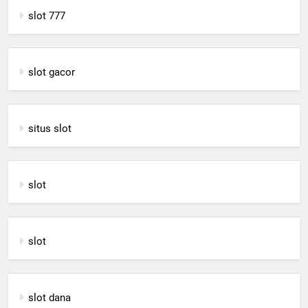
slot 777
slot gacor
situs slot
slot
slot
slot dana