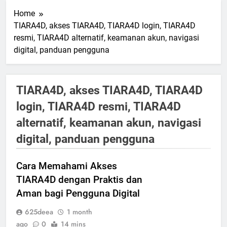
Home
TIARA4D, akses TIARA4D, TIARA4D login, TIARA4D
resmi, TIARA4D alternatif, keamanan akun, navigasi
digital, panduan pengguna
TIARA4D, akses TIARA4D, TIARA4D
login, TIARA4D resmi, TIARA4D
alternatif, keamanan akun, navigasi
digital, panduan pengguna
Cara Memahami Akses
TIARA4D dengan Praktis dan
Aman bagi Pengguna Digital
625deea
1 month
ago
0
14 mins