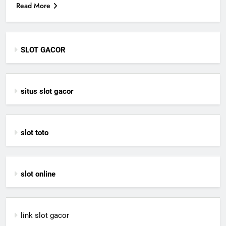
Read More
SLOT GACOR
situs slot gacor
slot toto
slot online
link slot gacor