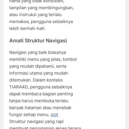
nama yang tidak konsisten,
tampilan yang membingungkan,
atau instruksi yang terlalu
memaksa, pengguna sebaiknya
lebih berhati-hati.
Amati Struktur Navigasi
Navigasi yang baik biasanya
memiliki menu yang jelas, tombol
yang mudah dipahami, serta
informasi utama yang mudah
ditemukan. Dalam konteks
TIARA4D, pengguna sebaiknya
dapat membaca bagian penting
tanpa harus membuka terlalu
banyak halaman atau menebak
fungsi setiap menu.
slot
Struktur navigasi yang rapi
membuat pengalaman akses terasa