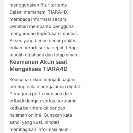
menggunakan fitur tertentu.
Dalam memahami TIARA4D,
membaca informasi secara
perlahan membantu pengguna
menghindari keputusan impulsif.
Akses yang benar-benar praktis
bukan berarti serba cepat, tetapi
mudah dipahami dan tetap aman.
Keamanan Akun saat
Mengakses TIARA4D
Keamanan akun menjadi bagian
penting dalam pengalaman digital.
Pengguna perlu menjaga data
pribadi dengan serius, terutama
ketika berinteraksi dengan
halaman online. Gunakan kata
sandi yang kuat, hindari
membagikan informasi akun