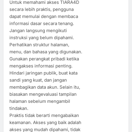
Untuk memahami akses TIARA4D
secara lebih praktis, pengguna
dapat memulai dengan membaca
informasi dasar secara tenang.
Jangan langsung mengikuti
instruksi yang belum dipahami.
Perhatikan struktur halaman,
menu, dan bahasa yang digunakan.
Gunakan perangkat pribadi ketika
mengakses informasi penting.
Hindari jaringan publik, buat kata
sandi yang kuat, dan jangan
membagikan data akun. Selain itu,
biasakan mengevaluasi tampilan
halaman sebelum mengambil
tindakan.
Praktis tidak berarti mengabaikan
keamanan. Akses yang baik adalah
akses yang mudah dipahami, tidak