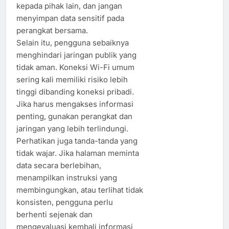
kepada pihak lain, dan jangan
menyimpan data sensitif pada
perangkat bersama.
Selain itu, pengguna sebaiknya
menghindari jaringan publik yang
tidak aman. Koneksi Wi-Fi umum
sering kali memiliki risiko lebih
tinggi dibanding koneksi pribadi.
Jika harus mengakses informasi
penting, gunakan perangkat dan
jaringan yang lebih terlindungi.
Perhatikan juga tanda-tanda yang
tidak wajar. Jika halaman meminta
data secara berlebihan,
menampilkan instruksi yang
membingungkan, atau terlihat tidak
konsisten, pengguna perlu
berhenti sejenak dan
mengevaluasi kembali informasi