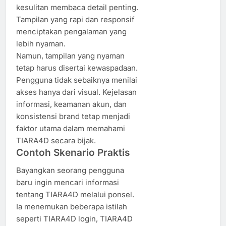
kesulitan membaca detail penting.
Tampilan yang rapi dan responsif
menciptakan pengalaman yang
lebih nyaman.
Namun, tampilan yang nyaman
tetap harus disertai kewaspadaan.
Pengguna tidak sebaiknya menilai
akses hanya dari visual. Kejelasan
informasi, keamanan akun, dan
konsistensi brand tetap menjadi
faktor utama dalam memahami
TIARA4D secara bijak.
Contoh Skenario Praktis
Bayangkan seorang pengguna
baru ingin mencari informasi
tentang TIARA4D melalui ponsel.
Ia menemukan beberapa istilah
seperti TIARA4D login, TIARA4D