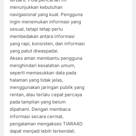
menunjukkan kebutuhan
navigasional yang kuat. Pengguna
ingin menemukan informasi yang
sesuai, tetapi tetap perlu
membedakan antara informasi
yang rapi, konsisten, dan informasi
yang patut diwaspadai.
Akses aman membantu pengguna
menghindari kesalahan umum,
seperti memasukkan data pada
halaman yang tidak jelas,
menggunakan jaringan publik yang
rentan, atau terlalu cepat percaya
pada tampilan yang belum
dipahami. Dengan membaca
informasi secara cermat,
pengalaman mengakses TIARA4D
dapat menjadi lebih terkendali.