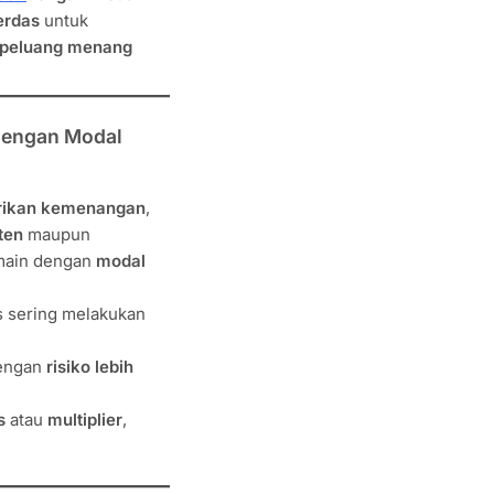
erdas
untuk
peluang menang
dengan Modal
erikan kemenangan
,
ten
maupun
emain dengan
modal
s sering melakukan
engan
risiko lebih
s
atau
multiplier
,