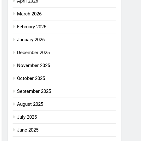
April 2026
March 2026
February 2026
January 2026
December 2025
November 2025
October 2025
September 2025
August 2025
July 2025
June 2025