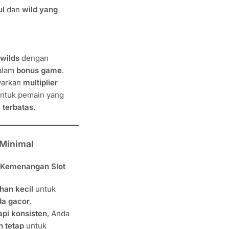
ul
dan
wild yang
 wilds
dengan
alam
bonus game
.
arkan
multiplier
untuk pemain yang
 terbatas
.
 Minimal
a Kemenangan Slot
han kecil
untuk
da gacor
.
pi konsisten
, Anda
n tetap
untuk