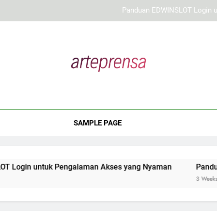
Panduan EDWINSLOT Login u
Panduan Memahami Fungsi KA
Cara Mengatasi KAYA787 Logi
EDWINSLOT Link Altern
e Prensa
Panduan EDWINSLOT Login u
ni Dan Konten Digital Di Arte Prensa. Untuk Para Kreator Yang 
Panduan Memahami Fungsi KA
SAMPLE PAGE
Cara Mengatasi KAYA787 Logi
tuk Pengalaman Akses yang Nyaman
Panduan Memahami
3 Weeks Ago