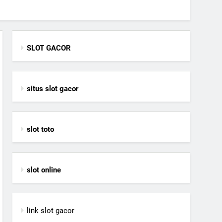
SLOT GACOR
situs slot gacor
slot toto
slot online
link slot gacor