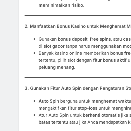
meminimalkan risiko
.
2. Manfaatkan Bonus Kasino untuk Menghemat M
Gunakan
bonus deposit
,
free spins
, atau
cas
di
slot gacor
tanpa harus
menggunakan mod
Banyak kasino online memberikan
bonus fre
tertentu, pilih slot dengan
fitur bonus aktif
u
peluang menang
.
3. Gunakan Fitur Auto Spin dengan Pengaturan St
Auto Spin
berguna untuk
menghemat wakt
mengaktifkan fitur
stop-loss
untuk
menghind
Atur Auto Spin untuk
berhenti otomatis
jika 
batas tertentu
atau jika Anda mendapatkan
k