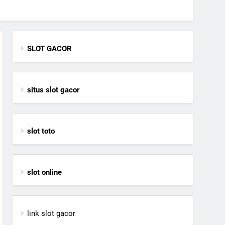
SLOT GACOR
situs slot gacor
slot toto
slot online
link slot gacor