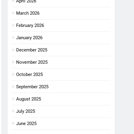
April 2026
March 2026
February 2026
January 2026
December 2025
November 2025
October 2025
September 2025
August 2025
July 2025
June 2025