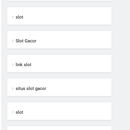
slot
Slot Gacor
link slot
situs slot gacor
slot