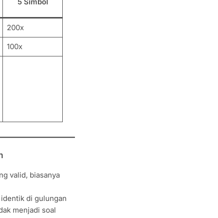
5 Simbol
200x
100x
n
g valid, biasanya
identik di gulungan
tidak menjadi soal