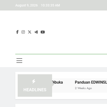
Skip
August 9, 2026
10:33:36 AM
to
content
Art
Temukan Se
laman Utama Sulit Dibuka
Panduan EDWINSLOT Login un
2 Weeks Ago
HEADLINES