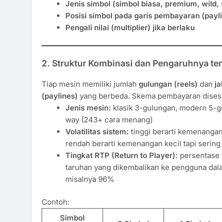
Jenis simbol (simbol biasa, premium, wild, 
Posisi simbol pada garis pembayaran (payl
Pengali nilai (multiplier) jika berlaku
2. Struktur Kombinasi dan Pengaruhnya te
Tiap mesin memiliki jumlah
gulungan (reels)
dan
j
(paylines)
yang berbeda. Skema pembayaran dises
Jenis mesin:
klasik 3-gulungan, modern 5-gu
way (243+ cara menang)
Volatilitas sistem:
tinggi berarti kemenangan 
rendah berarti kemenangan kecil tapi sering
Tingkat RTP (Return to Player):
persentase t
taruhan yang dikembalikan ke pengguna dal
misalnya 96%
Contoh:
Simbol