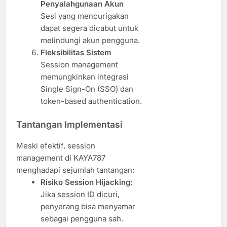
Penyalahgunaan Akun
Sesi yang mencurigakan
dapat segera dicabut untuk
melindungi akun pengguna.
Fleksibilitas Sistem
Session management
memungkinkan integrasi
Single Sign-On (SSO) dan
token-based authentication.
Tantangan Implementasi
Meski efektif, session
management di KAYA787
menghadapi sejumlah tantangan:
Risiko Session Hijacking:
Jika session ID dicuri,
penyerang bisa menyamar
sebagai pengguna sah.