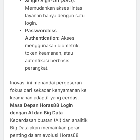
Single Sign-On (SSO):
Memudahkan akses lintas
layanan hanya dengan satu
login.
Passwordless
Authentication:
Akses
menggunakan biometrik,
token keamanan, atau
autentikasi berbasis
perangkat.
Inovasi ini menandai pergeseran
fokus dari sekadar kenyamanan ke
keamanan adaptif yang cerdas.
Masa Depan Horas88 Login
dengan AI dan Big Data
Kecerdasan buatan (AI) dan analitik
Big Data akan memainkan peran
penting dalam evolusi Horas88