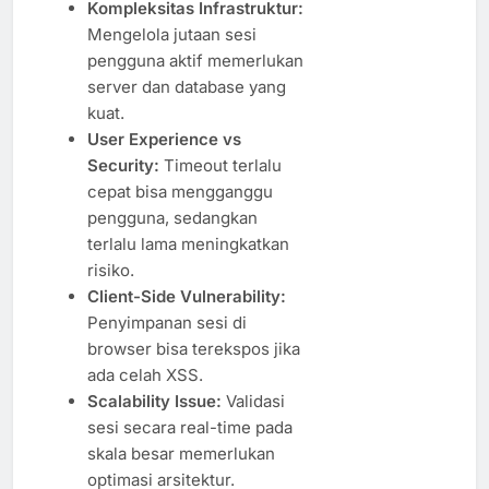
Kompleksitas Infrastruktur:
Mengelola jutaan sesi
pengguna aktif memerlukan
server dan database yang
kuat.
User Experience vs
Security:
Timeout terlalu
cepat bisa mengganggu
pengguna, sedangkan
terlalu lama meningkatkan
risiko.
Client-Side Vulnerability:
Penyimpanan sesi di
browser bisa terekspos jika
ada celah XSS.
Scalability Issue:
Validasi
sesi secara real-time pada
skala besar memerlukan
optimasi arsitektur.