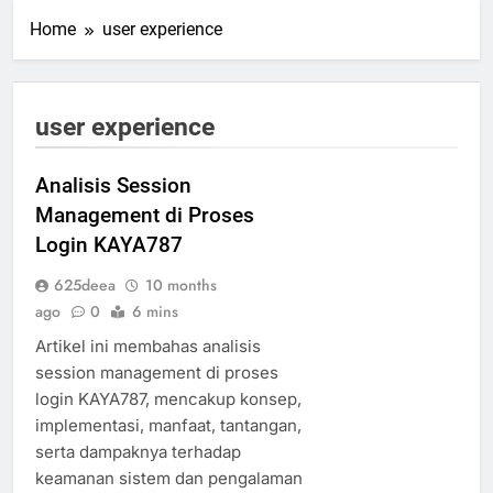
Home
user experience
user experience
Analisis Session
Management di Proses
Login KAYA787
625deea
10 months
ago
0
6 mins
Artikel ini membahas analisis
session management di proses
login KAYA787, mencakup konsep,
implementasi, manfaat, tantangan,
serta dampaknya terhadap
keamanan sistem dan pengalaman