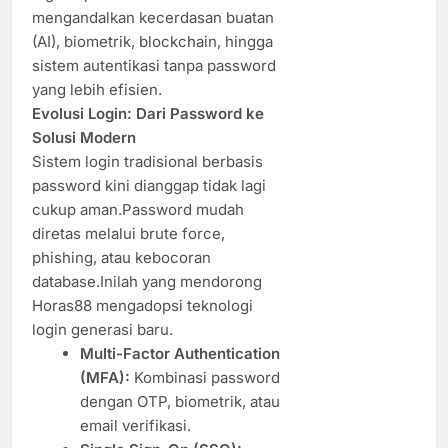
mengandalkan kecerdasan buatan
(AI), biometrik, blockchain, hingga
sistem autentikasi tanpa password
yang lebih efisien.
Evolusi Login: Dari Password ke
Solusi Modern
Sistem login tradisional berbasis
password kini dianggap tidak lagi
cukup aman.Password mudah
diretas melalui brute force,
phishing, atau kebocoran
database.Inilah yang mendorong
Horas88 mengadopsi teknologi
login generasi baru.
Multi-Factor Authentication
(MFA):
Kombinasi password
dengan OTP, biometrik, atau
email verifikasi.