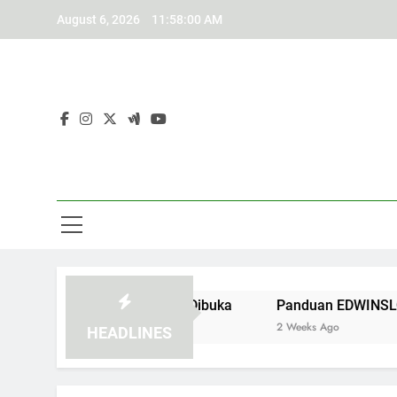
Skip
August 6, 2026
11:58:01 AM
to
content
Art
Temukan Se
aman Utama Sulit Dibuka
Panduan EDWINSLOT Login un
2 Weeks Ago
HEADLINES