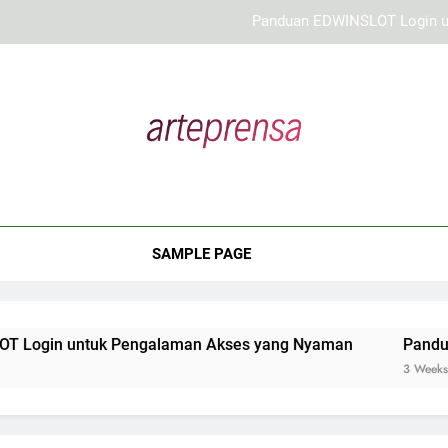
Panduan EDWINSLOT Login u
Panduan Memahami Fungsi KA
Cara Mengatasi KAYA787 Logi
EDWINSLOT Link Altern
e Prensa
Panduan EDWINSLOT Login u
ni Dan Konten Digital Di Arte Prensa. Untuk Para Kreator Yang 
Panduan Memahami Fungsi KA
SAMPLE PAGE
Cara Mengatasi KAYA787 Logi
tuk Pengalaman Akses yang Nyaman
Panduan Memahami
3 Weeks Ago