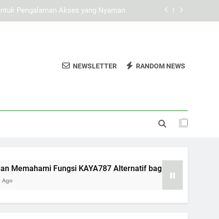
ntuk Pengalaman Akses yang Nyaman
YA787 Alternatif bagi Pengguna Baru
n yang Berhenti saat Memuat Halaman
NEWSLETTER
RANDOM NEWS
atif saat Halaman Utama Sulit Dibuka
ntuk Pengalaman Akses yang Nyaman
Inovatif.
YA787 Alternatif bagi Pengguna Baru
n yang Berhenti saat Memuat Halaman
 Fungsi KAYA787 Alternatif bagi Pengguna Baru
Cara
3 Wee