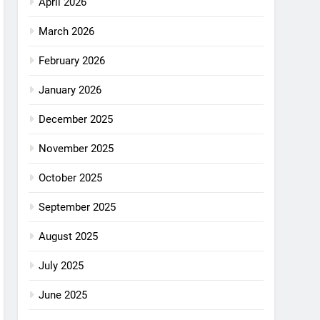
April 2026
March 2026
February 2026
January 2026
December 2025
November 2025
October 2025
September 2025
August 2025
July 2025
June 2025