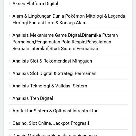
Akses Platform Digital
Alam & Lingkungan Dunia Pokémon Mitologi & Legenda
Ekologi Fantasi Lore & Konsep Alam
Analisis Mekanisme Game Digital,Dinamika Putaran
Permainan,Pengamatan Pola Respin,Pengalaman
Bermain Interaktif,Studi Sistem Permainan
Analisis Slot & Rekomendasi Mingguan
Analisis Slot Digital & Strategi Permainan
Analisis Teknologi & Validasi Sistem
Analisis Tren Digital
Arsitektur Sistem & Optimasi Infrastruktur
Casino, Slot Online, Jackpot Progresif
Desain Mobile dan Pengalaman Pengguna