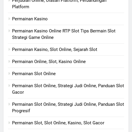
Perjudian Online, Ulasan Platform, Perbandingan
Platform
Permainan Kasino
Permainan Kasino Online RTP Slot Tips Bermain Slot
Strategi Game Online
Permainan Kasino, Slot Online, Sejarah Slot
Permainan Online, Slot, Kasino Online
Permainan Slot Online
Permainan Slot Online, Strategi Judi Online, Panduan Slot
Gacor
Permainan Slot Online, Strategi Judi Online, Panduan Slot
Progresif
Permainan Slot, Slot Online, Kasino, Slot Gacor