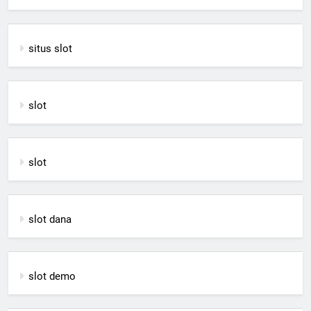
situs slot
slot
slot
slot dana
slot demo