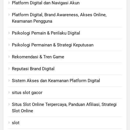
Platform Digital dan Navigasi Akun
Platform Digital, Brand Awareness, Akses Online,
Keamanan Pengguna
Psikologi Pemain & Perilaku Digital
Psikologi Permainan & Strategi Keputusan
Rekomendasi & Tren Game
Reputasi Brand Digital
Sistem Akses dan Keamanan Platform Digital
situs slot gacor
Situs Slot Online Terpercaya, Panduan Afiliasi, Strategi
Slot Online
slot