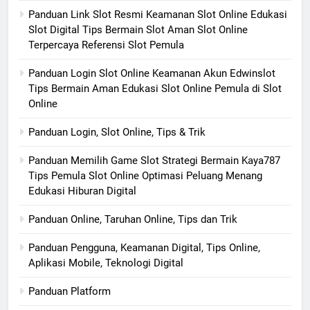
Panduan Link Slot Resmi Keamanan Slot Online Edukasi
Slot Digital Tips Bermain Slot Aman Slot Online
Terpercaya Referensi Slot Pemula
Panduan Login Slot Online Keamanan Akun Edwinslot
Tips Bermain Aman Edukasi Slot Online Pemula di Slot
Online
Panduan Login, Slot Online, Tips & Trik
Panduan Memilih Game Slot Strategi Bermain Kaya787
Tips Pemula Slot Online Optimasi Peluang Menang
Edukasi Hiburan Digital
Panduan Online, Taruhan Online, Tips dan Trik
Panduan Pengguna, Keamanan Digital, Tips Online,
Aplikasi Mobile, Teknologi Digital
Panduan Platform