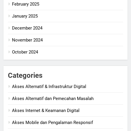
February 2025
January 2025
December 2024
November 2024
October 2024
Categories
Akses Alternatif & Infrastruktur Digital
Akses Alternatif dan Pemecahan Masalah
Akses Internet & Keamanan Digital
Akses Mobile dan Pengalaman Responsif