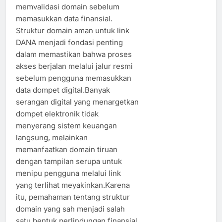
memvalidasi domain sebelum
memasukkan data finansial.
Struktur domain aman untuk link
DANA menjadi fondasi penting
dalam memastikan bahwa proses
akses berjalan melalui jalur resmi
sebelum pengguna memasukkan
data dompet digital.Banyak
serangan digital yang menargetkan
dompet elektronik tidak
menyerang sistem keuangan
langsung, melainkan
memanfaatkan domain tiruan
dengan tampilan serupa untuk
menipu pengguna melalui link
yang terlihat meyakinkan.Karena
itu, pemahaman tentang struktur
domain yang sah menjadi salah
satu bentuk perlindungan finansial