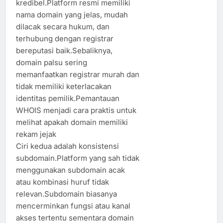
kredibel.Platform resmi memiliki
nama domain yang jelas, mudah
dilacak secara hukum, dan
terhubung dengan registrar
bereputasi baik.Sebaliknya,
domain palsu sering
memanfaatkan registrar murah dan
tidak memiliki keterlacakan
identitas pemilik.Pemantauan
WHOIS menjadi cara praktis untuk
melihat apakah domain memiliki
rekam jejak
Ciri kedua adalah konsistensi
subdomain.Platform yang sah tidak
menggunakan subdomain acak
atau kombinasi huruf tidak
relevan.Subdomain biasanya
mencerminkan fungsi atau kanal
akses tertentu sementara domain