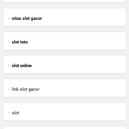
situs slot gacor
slot toto
slot online
link slot gacor
slot