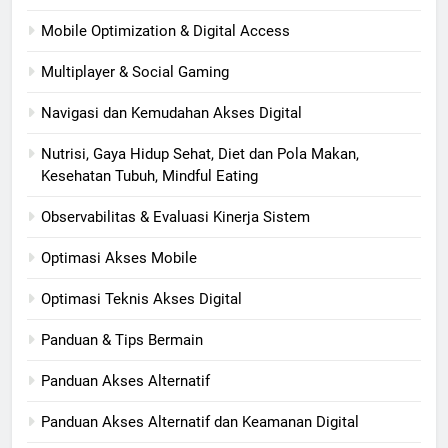
Mobile Optimization & Digital Access
Multiplayer & Social Gaming
Navigasi dan Kemudahan Akses Digital
Nutrisi, Gaya Hidup Sehat, Diet dan Pola Makan,
Kesehatan Tubuh, Mindful Eating
Observabilitas & Evaluasi Kinerja Sistem
Optimasi Akses Mobile
Optimasi Teknis Akses Digital
Panduan & Tips Bermain
Panduan Akses Alternatif
Panduan Akses Alternatif dan Keamanan Digital