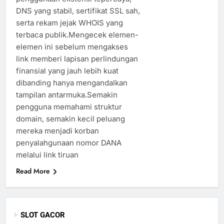
DNS yang stabil, sertifikat SSL sah,
serta rekam jejak WHOIS yang
terbaca publik.Mengecek elemen-
elemen ini sebelum mengakses
link memberi lapisan perlindungan
finansial yang jauh lebih kuat
dibanding hanya mengandalkan
tampilan antarmuka.Semakin
pengguna memahami struktur
domain, semakin kecil peluang
mereka menjadi korban
penyalahgunaan nomor DANA
melalui link tiruan
Read More
SLOT GACOR