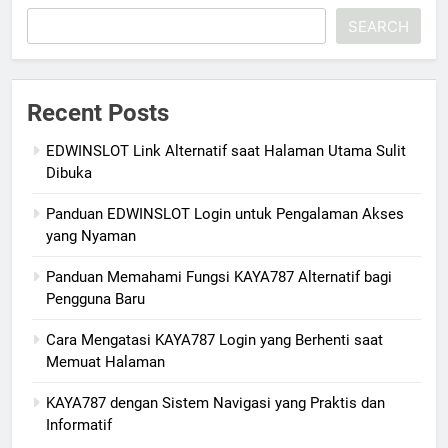
SEARCH
Recent Posts
EDWINSLOT Link Alternatif saat Halaman Utama Sulit
Dibuka
Panduan EDWINSLOT Login untuk Pengalaman Akses
yang Nyaman
Panduan Memahami Fungsi KAYA787 Alternatif bagi
Pengguna Baru
Cara Mengatasi KAYA787 Login yang Berhenti saat
Memuat Halaman
KAYA787 dengan Sistem Navigasi yang Praktis dan
Informatif