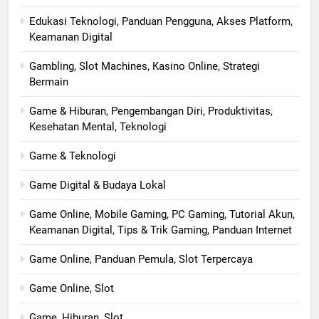
Edukasi Teknologi, Panduan Pengguna, Akses Platform,
Keamanan Digital
Gambling, Slot Machines, Kasino Online, Strategi
Bermain
Game & Hiburan, Pengembangan Diri, Produktivitas,
Kesehatan Mental, Teknologi
Game & Teknologi
Game Digital & Budaya Lokal
Game Online, Mobile Gaming, PC Gaming, Tutorial Akun,
Keamanan Digital, Tips & Trik Gaming, Panduan Internet
Game Online, Panduan Pemula, Slot Terpercaya
Game Online, Slot
Game, Hiburan, Slot