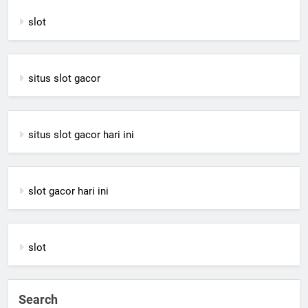
slot
situs slot gacor
situs slot gacor hari ini
slot gacor hari ini
slot
Search