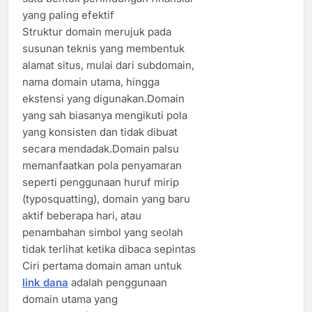
yang paling efektif
Struktur domain merujuk pada
susunan teknis yang membentuk
alamat situs, mulai dari subdomain,
nama domain utama, hingga
ekstensi yang digunakan.Domain
yang sah biasanya mengikuti pola
yang konsisten dan tidak dibuat
secara mendadak.Domain palsu
memanfaatkan pola penyamaran
seperti penggunaan huruf mirip
(typosquatting), domain yang baru
aktif beberapa hari, atau
penambahan simbol yang seolah
tidak terlihat ketika dibaca sepintas
Ciri pertama domain aman untuk
link dana
adalah penggunaan
domain utama yang