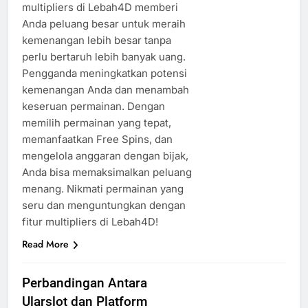
multipliers di Lebah4D memberi
Anda peluang besar untuk meraih
kemenangan lebih besar tanpa
perlu bertaruh lebih banyak uang.
Pengganda meningkatkan potensi
kemenangan Anda dan menambah
keseruan permainan. Dengan
memilih permainan yang tepat,
memanfaatkan Free Spins, dan
mengelola anggaran dengan bijak,
Anda bisa memaksimalkan peluang
menang. Nikmati permainan yang
seru dan menguntungkan dengan
fitur multipliers di Lebah4D!
Read More
Perbandingan Antara
Ularslot dan Platform