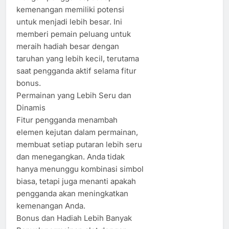
kemenangan memiliki potensi
untuk menjadi lebih besar. Ini
memberi pemain peluang untuk
meraih hadiah besar dengan
taruhan yang lebih kecil, terutama
saat pengganda aktif selama fitur
bonus.
Permainan yang Lebih Seru dan
Dinamis
Fitur pengganda menambah
elemen kejutan dalam permainan,
membuat setiap putaran lebih seru
dan menegangkan. Anda tidak
hanya menunggu kombinasi simbol
biasa, tetapi juga menanti apakah
pengganda akan meningkatkan
kemenangan Anda.
Bonus dan Hadiah Lebih Banyak