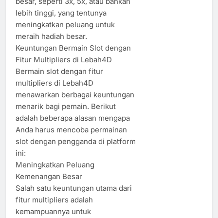
besar, seperti 3x, 5x, atau bahkan
lebih tinggi, yang tentunya
meningkatkan peluang untuk
meraih hadiah besar.
Keuntungan Bermain Slot dengan
Fitur Multipliers di Lebah4D
Bermain slot dengan fitur
multipliers di Lebah4D
menawarkan berbagai keuntungan
menarik bagi pemain. Berikut
adalah beberapa alasan mengapa
Anda harus mencoba permainan
slot dengan pengganda di platform
ini:
Meningkatkan Peluang
Kemenangan Besar
Salah satu keuntungan utama dari
fitur multipliers adalah
kemampuannya untuk