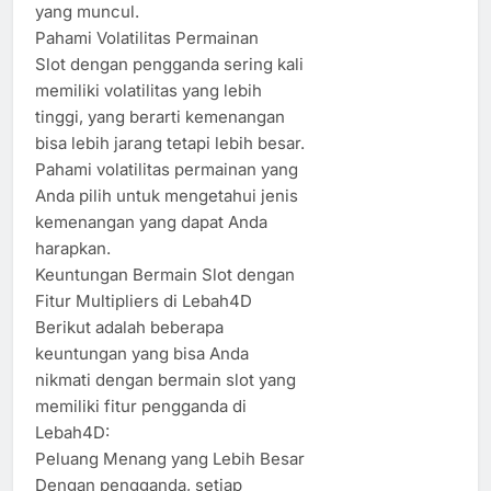
yang muncul.
Pahami Volatilitas Permainan
Slot dengan pengganda sering kali
memiliki volatilitas yang lebih
tinggi, yang berarti kemenangan
bisa lebih jarang tetapi lebih besar.
Pahami volatilitas permainan yang
Anda pilih untuk mengetahui jenis
kemenangan yang dapat Anda
harapkan.
Keuntungan Bermain Slot dengan
Fitur Multipliers di Lebah4D
Berikut adalah beberapa
keuntungan yang bisa Anda
nikmati dengan bermain slot yang
memiliki fitur pengganda di
Lebah4D:
Peluang Menang yang Lebih Besar
Dengan pengganda, setiap