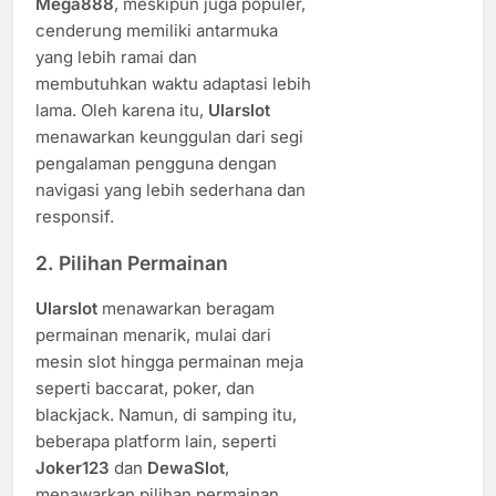
Mega888
, meskipun juga populer,
cenderung memiliki antarmuka
yang lebih ramai dan
membutuhkan waktu adaptasi lebih
lama. Oleh karena itu,
Ularslot
menawarkan keunggulan dari segi
pengalaman pengguna dengan
navigasi yang lebih sederhana dan
responsif.
2.
Pilihan Permainan
Ularslot
menawarkan beragam
permainan menarik, mulai dari
mesin slot hingga permainan meja
seperti baccarat, poker, dan
blackjack. Namun, di samping itu,
beberapa platform lain, seperti
Joker123
dan
DewaSlot
,
menawarkan pilihan permainan