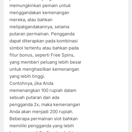
memungkinkan pemain untuk
menggandakan kemenangan
mereka, atau bahkan
melipatgandakannya, selama
putaran permainan. Pengganda
dapat diterapkan pada kombinasi
simbol tertentu atau bahkan pada
fitur bonus, seperti Free Spins,
yang memberi peluang lebih besar
untuk menghasilkan kemenangan
yang lebih tinggi.
Contohnya, jika Anda
memenangkan 100 rupiah dalam
sebuah putaran dan ada
pengganda 2x, maka kemenangan
Anda akan menjadi 200 rupiah.
Beberapa permainan slot bahkan
memiliki pengganda yang lebih