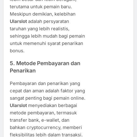
terutama untuk pemain baru.
Meskipun demikian, kelebihan
Ularslot
adalah persyaratan
taruhan yang lebih realistis,
sehingga lebih mudah bagi pemain
untuk memenuhi syarat penarikan
bonus.
5.
Metode Pembayaran dan
Penarikan
Pembayaran dan penarikan yang
cepat dan aman adalah faktor yang
sangat penting bagi pemain online.
Ularslot
menyediakan berbagai
metode pembayaran, termasuk
transfer bank, e-wallet, dan
bahkan cryptocurrency, memberi
fleksibilitas lebih dalam transaksi.