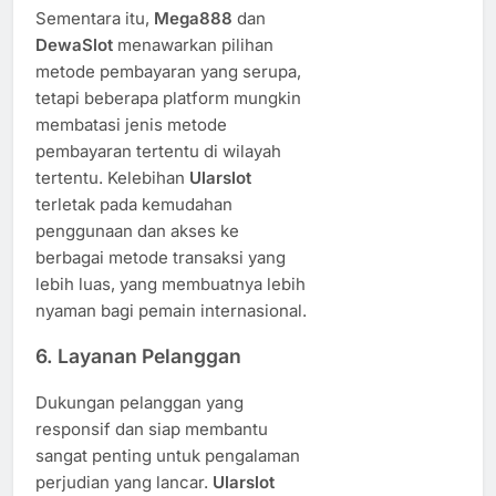
Sementara itu,
Mega888
dan
DewaSlot
menawarkan pilihan
metode pembayaran yang serupa,
tetapi beberapa platform mungkin
membatasi jenis metode
pembayaran tertentu di wilayah
tertentu. Kelebihan
Ularslot
terletak pada kemudahan
penggunaan dan akses ke
berbagai metode transaksi yang
lebih luas, yang membuatnya lebih
nyaman bagi pemain internasional.
6.
Layanan Pelanggan
Dukungan pelanggan yang
responsif dan siap membantu
sangat penting untuk pengalaman
perjudian yang lancar.
Ularslot