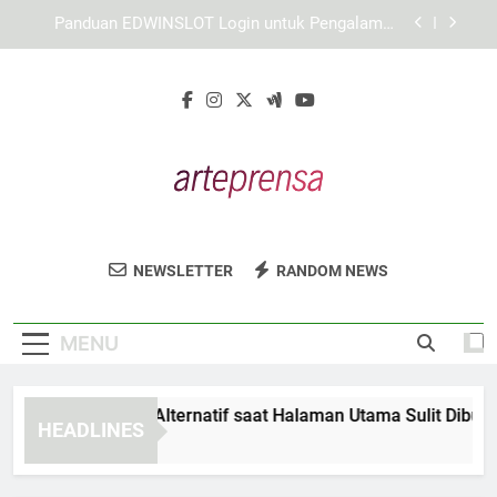
Skip
Panduan Memahami Fungsi KAYA787 Alternatif
to
bagi Pengguna Baru
content
Cara Mengatasi KAYA787 Login yang Berhenti
saat Memuat Halaman
EDWINSLOT Link Alternatif saat Halaman Utama
Sulit Dibuka
Panduan EDWINSLOT Login untuk Pengalaman
Akses yang Nyaman
Panduan Memahami Fungsi KAYA787 Alternatif
bagi Pengguna Baru
Arte Prensa
Temukan Seni Dan Konten Digital Di Arte
Cara Mengatasi KAYA787 Login yang Berhenti
NEWSLETTER
RANDOM NEWS
saat Memuat Halaman
Prensa. Untuk Para Kreator Yang Inovatif.
MENU
WINSLOT Link Alternatif saat Halaman Utama Sulit Dibuka
HEADLINES
Weeks Ago