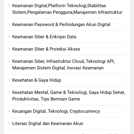
Keamanan Digital,Platform Teknologi,Stabilitas
Sistem,Pengalaman Pengguna,Manajemen Infrastruktur
Keamanan Password & Perlindungan Akun Digital
Keamanan Siber & Enkripsi Data
Keamanan Siber & Proteksi Akses
Keamanan Siber, Infrastruktur Cloud, Teknologi API,
Manajemen Sistem Digital, Inovasi Keamanan
Kesehatan & Gaya Hidup
Kesehatan Mental, Game & Teknologi, Gaya Hidup Sehat,
Produktivitas, Tips Bermain Game
Keuangan Digital, Teknologi, Cryptocurrency
Literasi Digital dan Keamanan Akun