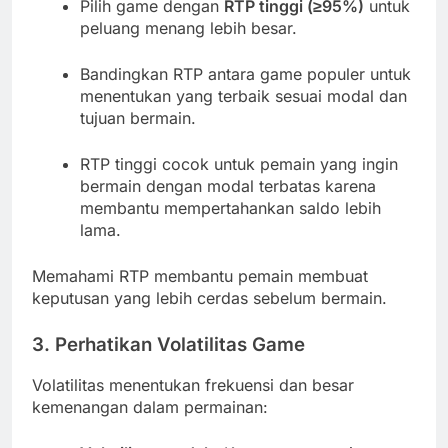
Pilih game dengan
RTP tinggi (≥95%)
untuk
peluang menang lebih besar.
Bandingkan RTP antara game populer untuk
menentukan yang terbaik sesuai modal dan
tujuan bermain.
RTP tinggi cocok untuk pemain yang ingin
bermain dengan modal terbatas karena
membantu mempertahankan saldo lebih
lama.
Memahami RTP membantu pemain membuat
keputusan yang lebih cerdas sebelum bermain.
3. Perhatikan Volatilitas Game
Volatilitas menentukan frekuensi dan besar
kemenangan dalam permainan: