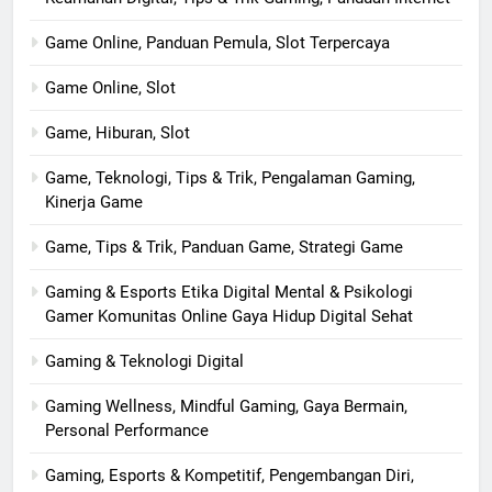
Game Online, Panduan Pemula, Slot Terpercaya
Game Online, Slot
Game, Hiburan, Slot
Game, Teknologi, Tips & Trik, Pengalaman Gaming,
Kinerja Game
Game, Tips & Trik, Panduan Game, Strategi Game
Gaming & Esports Etika Digital Mental & Psikologi
Gamer Komunitas Online Gaya Hidup Digital Sehat
Gaming & Teknologi Digital
Gaming Wellness, Mindful Gaming, Gaya Bermain,
Personal Performance
Gaming, Esports & Kompetitif, Pengembangan Diri,