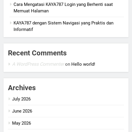
Cara Mengatasi KAYA787 Login yang Berhenti saat
Memuat Halaman
KAYA787 dengan Sistem Navigasi yang Praktis dan
Informatif
Recent Comments
A WordPress Commenter
on
Hello world!
Archives
July 2026
June 2026
May 2026