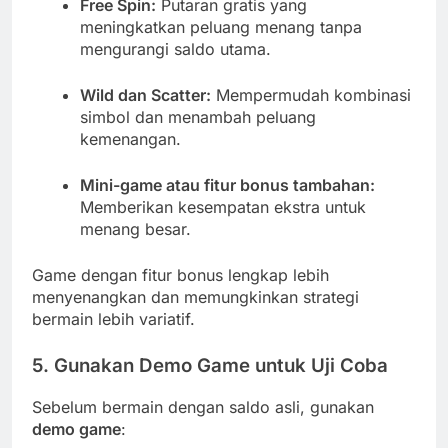
Free Spin:
Putaran gratis yang
meningkatkan peluang menang tanpa
mengurangi saldo utama.
Wild dan Scatter:
Mempermudah kombinasi
simbol dan menambah peluang
kemenangan.
Mini-game atau fitur bonus tambahan:
Memberikan kesempatan ekstra untuk
menang besar.
Game dengan fitur bonus lengkap lebih
menyenangkan dan memungkinkan strategi
bermain lebih variatif.
5. Gunakan Demo Game untuk Uji Coba
Sebelum bermain dengan saldo asli, gunakan
demo game
: