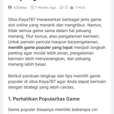
0
625deea
7 Months Ago
7 Mins
Situs Kaya787 menawarkan berbagai jenis game
slot online yang menarik dan menghibur. Namun,
tidak semua game sama dalam hal peluang
menang, fitur bonus, atau pengalaman bermain.
Untuk pemain pemula maupun berpengalaman,
memilih game populer yang tepat
menjadi langkah
penting agar modal lebih aman, pengalaman
bermain lebih menyenangkan, dan peluang
menang lebih besar.
Berikut panduan lengkap dan tips memilih game
populer di situs Kaya787 agar Anda dapat bermain
dengan strategi yang lebih cerdas.
1. Perhatikan Popularitas Game
Game populer biasanya memiliki beberapa ciri