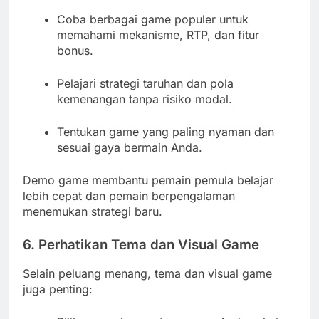
Coba berbagai game populer untuk
memahami mekanisme, RTP, dan fitur
bonus.
Pelajari strategi taruhan dan pola
kemenangan tanpa risiko modal.
Tentukan game yang paling nyaman dan
sesuai gaya bermain Anda.
Demo game membantu pemain pemula belajar
lebih cepat dan pemain berpengalaman
menemukan strategi baru.
6. Perhatikan Tema dan Visual Game
Selain peluang menang, tema dan visual game
juga penting: