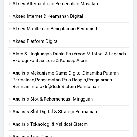
Akses Alternatif dan Pemecahan Masalah
Akses Internet & Keamanan Digital
Akses Mobile dan Pengalaman Responsif
Akses Platform Digital
Alam & Lingkungan Dunia Pokémon Mitologi & Legenda
Ekologi Fantasi Lore & Konsep Alam
Analisis Mekanisme Game Digital,Dinamika Putaran
Permainan,Pengamatan Pola Respin,Pengalaman
Bermain Interaktif,Studi Sistem Permainan
Analisis Slot & Rekomendasi Mingguan
Analisis Slot Digital & Strategi Permainan
Analisis Teknologi & Validasi Sistem
Analisis Tren Digital