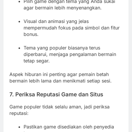
Pilih game dengan tema yang Anda sukai
agar bermain lebih menyenangkan.
Visual dan animasi yang jelas
mempermudah fokus pada simbol dan fitur
bonus.
Tema yang populer biasanya terus
diperbarui, menjaga pengalaman bermain
tetap segar.
Aspek hiburan ini penting agar pemain betah
bermain lebih lama dan menikmati setiap sesi.
7. Periksa Reputasi Game dan Situs
Game populer tidak selalu aman, jadi periksa
reputasi:
Pastikan game disediakan oleh penyedia