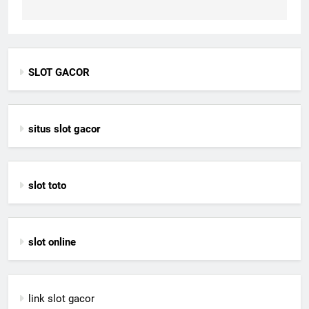
SLOT GACOR
situs slot gacor
slot toto
slot online
link slot gacor