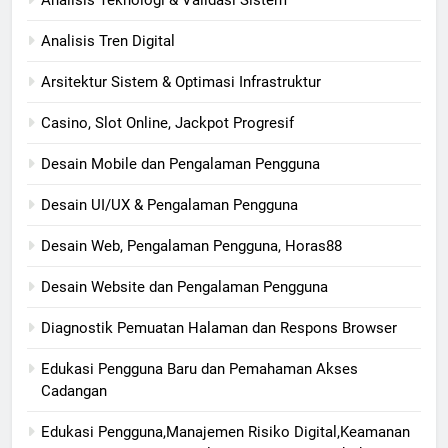
Analisis Teknologi & Validasi Sistem
Analisis Tren Digital
Arsitektur Sistem & Optimasi Infrastruktur
Casino, Slot Online, Jackpot Progresif
Desain Mobile dan Pengalaman Pengguna
Desain UI/UX & Pengalaman Pengguna
Desain Web, Pengalaman Pengguna, Horas88
Desain Website dan Pengalaman Pengguna
Diagnostik Pemuatan Halaman dan Respons Browser
Edukasi Pengguna Baru dan Pemahaman Akses
Cadangan
Edukasi Pengguna,Manajemen Risiko Digital,Keamanan