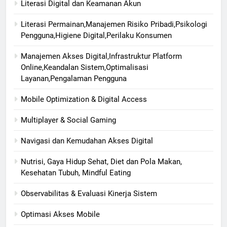
Literasi Digital dan Keamanan Akun
Literasi Permainan,Manajemen Risiko Pribadi,Psikologi
Pengguna,Higiene Digital,Perilaku Konsumen
Manajemen Akses Digital,Infrastruktur Platform
Online,Keandalan Sistem,Optimalisasi
Layanan,Pengalaman Pengguna
Mobile Optimization & Digital Access
Multiplayer & Social Gaming
Navigasi dan Kemudahan Akses Digital
Nutrisi, Gaya Hidup Sehat, Diet dan Pola Makan,
Kesehatan Tubuh, Mindful Eating
Observabilitas & Evaluasi Kinerja Sistem
Optimasi Akses Mobile