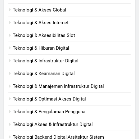
Teknologi & Akses Global
Teknologi & Akses Internet
Teknologi & Aksesibilitas Slot
Teknologi & Hiburan Digital
Teknologi & Infrastruktur Digital
Teknologi & Keamanan Digital
Teknologi & Manajemen Infrastruktur Digital
Teknologi & Optimasi Akses Digital
Teknologi & Pengalaman Pengguna
Teknologi Akses & Infrastruktur Digital
Teknologi Backend Digital,Arsitektur Sistem