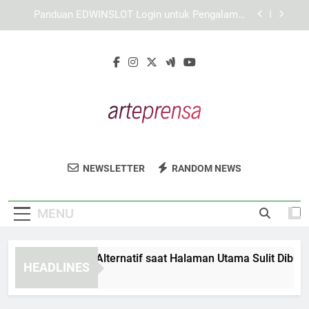
Skip
Panduan Memahami Fungsi KAYA787 Alternatif
to
bagi Pengguna Baru
content
Cara Mengatasi KAYA787 Login yang Berhenti
saat Memuat Halaman
EDWINSLOT Link Alternatif saat Halaman Utama
Sulit Dibuka
Panduan EDWINSLOT Login untuk Pengalaman
Akses yang Nyaman
Panduan Memahami Fungsi KAYA787 Alternatif
bagi Pengguna Baru
Arte Prensa
Temukan Seni Dan Konten Digital Di Arte
Cara Mengatasi KAYA787 Login yang Berhenti
NEWSLETTER
RANDOM NEWS
saat Memuat Halaman
Prensa. Untuk Para Kreator Yang Inovatif.
MENU
DWINSLOT Link Alternatif saat Halaman Utama Sulit Dibuka
HEADLINES
Weeks Ago