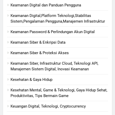
Keamanan Digital dan Panduan Pengguna
Keamanan Digital,Platform Teknologi,Stabilitas
Sistem,Pengalaman Pengguna,Manajemen Infrastruktur
Keamanan Password & Perlindungan Akun Digital
Keamanan Siber & Enkripsi Data
Keamanan Siber & Proteksi Akses
Keamanan Siber, Infrastruktur Cloud, Teknologi API,
Manajemen Sistem Digital, Inovasi Keamanan
Kesehatan & Gaya Hidup
Kesehatan Mental, Game & Teknologi, Gaya Hidup Sehat,
Produktivitas, Tips Bermain Game
Keuangan Digital, Teknologi, Cryptocurrency