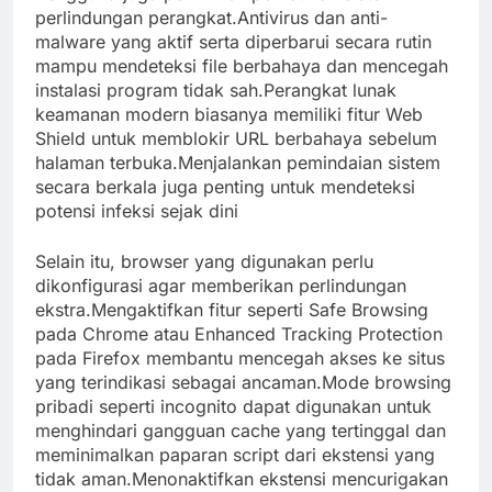
perlindungan perangkat.Antivirus dan anti-
malware yang aktif serta diperbarui secara rutin
mampu mendeteksi file berbahaya dan mencegah
instalasi program tidak sah.Perangkat lunak
keamanan modern biasanya memiliki fitur Web
Shield untuk memblokir URL berbahaya sebelum
halaman terbuka.Menjalankan pemindaian sistem
secara berkala juga penting untuk mendeteksi
potensi infeksi sejak dini
Selain itu, browser yang digunakan perlu
dikonfigurasi agar memberikan perlindungan
ekstra.Mengaktifkan fitur seperti Safe Browsing
pada Chrome atau Enhanced Tracking Protection
pada Firefox membantu mencegah akses ke situs
yang terindikasi sebagai ancaman.Mode browsing
pribadi seperti incognito dapat digunakan untuk
menghindari gangguan cache yang tertinggal dan
meminimalkan paparan script dari ekstensi yang
tidak aman.Menonaktifkan ekstensi mencurigakan