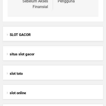
Sebelum Akses
Pengguna
Finansial
SLOT GACOR
situs slot gacor
slot toto
slot online