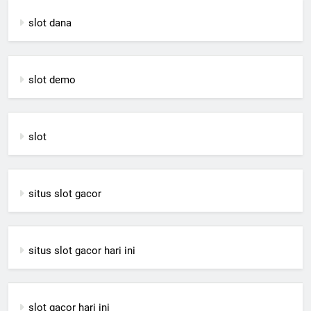
slot dana
slot demo
slot
situs slot gacor
situs slot gacor hari ini
slot gacor hari ini