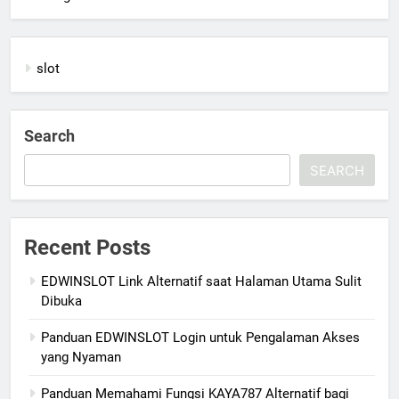
slot
Search
SEARCH
Recent Posts
EDWINSLOT Link Alternatif saat Halaman Utama Sulit
Dibuka
Panduan EDWINSLOT Login untuk Pengalaman Akses
yang Nyaman
Panduan Memahami Fungsi KAYA787 Alternatif bagi