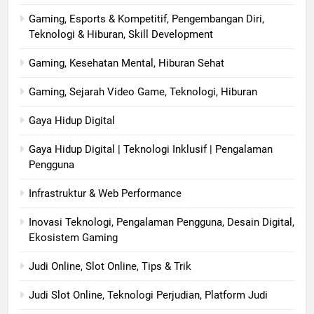
Gaming, Esports & Kompetitif, Pengembangan Diri,
Teknologi & Hiburan, Skill Development
Gaming, Kesehatan Mental, Hiburan Sehat
Gaming, Sejarah Video Game, Teknologi, Hiburan
Gaya Hidup Digital
Gaya Hidup Digital | Teknologi Inklusif | Pengalaman
Pengguna
Infrastruktur & Web Performance
Inovasi Teknologi, Pengalaman Pengguna, Desain Digital,
Ekosistem Gaming
Judi Online, Slot Online, Tips & Trik
Judi Slot Online, Teknologi Perjudian, Platform Judi