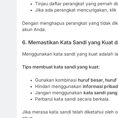
Tinjau daftar perangkat yang pernah di
Jika ada perangkat mencurigakan, klik
Dengan menghapus perangkat yang tidak dik
akun Anda.
6. Memastikan Kata Sandi yang Kuat 
Menggunakan kata sandi yang kuat adalah 
Tips membuat kata sandi yang kuat:
Gunakan kombinasi
huruf besar, huruf
Hindari menggunakan
informasi pribad
Jangan menggunakan
kata sandi yang
Perbarui kata sandi secara berkala.
Jika merasa kata sandi telah diketahui oleh 