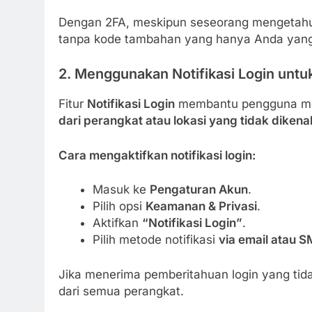
Dengan 2FA, meskipun seseorang mengetahui 
tanpa kode tambahan yang hanya Anda yang
2. Menggunakan Notifikasi Login untu
Fitur
Notifikasi Login
membantu pengguna m
dari perangkat atau lokasi yang tidak dikena
Cara mengaktifkan notifikasi login:
Masuk ke
Pengaturan Akun
.
Pilih opsi
Keamanan & Privasi
.
Aktifkan
“Notifikasi Login”
.
Pilih metode notifikasi
via email atau 
Jika menerima pemberitahuan login yang tida
dari semua perangkat.