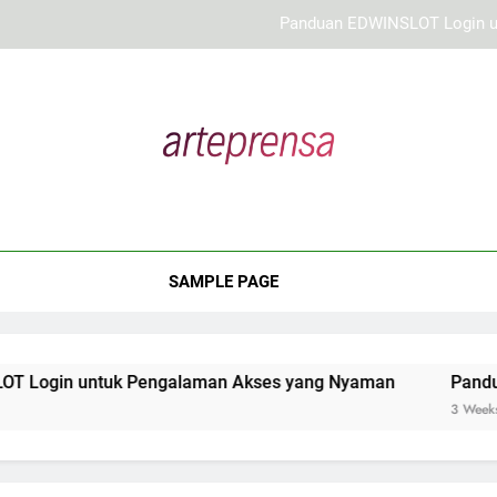
Panduan EDWINSLOT Login u
Panduan Memahami Fungsi KA
Cara Mengatasi KAYA787 Logi
EDWINSLOT Link Altern
e Prensa
Panduan EDWINSLOT Login u
ni Dan Konten Digital Di Arte Prensa. Untuk Para Kreator Yang 
Panduan Memahami Fungsi KA
SAMPLE PAGE
Cara Mengatasi KAYA787 Logi
tuk Pengalaman Akses yang Nyaman
Panduan Memahami
3 Weeks Ago