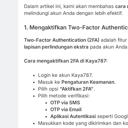
Dalam artikel ini, kami akan membahas
cara
melindungi akun Anda dengan lebih efektif.
1. Mengaktifkan Two-Factor Authentic
Two-Factor Authentication (2FA)
adalah fitu
lapisan perlindungan ekstra
pada akun Anda
Cara mengaktifkan 2FA di Kaya787:
Login ke akun Kaya787.
Masuk ke
Pengaturan Keamanan
.
Pilih opsi
“Aktifkan 2FA”
.
Pilih metode verifikasi:
OTP via SMS
OTP via Email
Aplikasi Autentikasi
seperti Googl
Masukkan kode yang dikirimkan dan ko