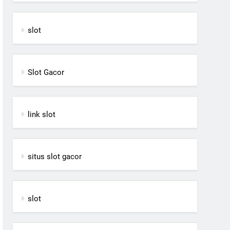
slot
Slot Gacor
link slot
situs slot gacor
slot