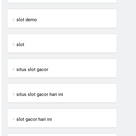
slot demo
slot
situs slot gacor
situs slot gacor hari ini
slot gacor hari ini