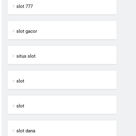
slot 777
slot gacor
situs slot
slot
slot
slot dana