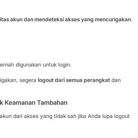
vitas akun dan mendeteksi akses yang mencurigakan
.
ernah digunakan untuk login.
rigakan, segera
logout dari semua perangkat
dan
tuk Keamanan Tambahan
un dari akses yang tidak sah jika Anda lupa logout