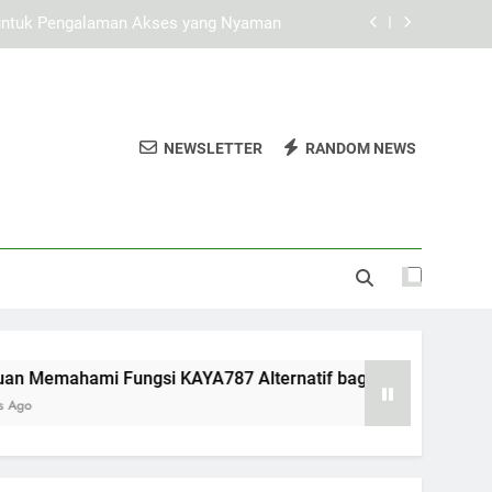
ntuk Pengalaman Akses yang Nyaman
YA787 Alternatif bagi Pengguna Baru
n yang Berhenti saat Memuat Halaman
NEWSLETTER
RANDOM NEWS
atif saat Halaman Utama Sulit Dibuka
ntuk Pengalaman Akses yang Nyaman
Inovatif.
YA787 Alternatif bagi Pengguna Baru
n yang Berhenti saat Memuat Halaman
 Fungsi KAYA787 Alternatif bagi Pengguna Baru
Cara
3 Wee