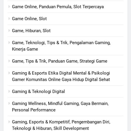
Game Online, Panduan Pemula, Slot Terpercaya
Game Online, Slot
Game, Hiburan, Slot
Game, Teknologi, Tips & Trik, Pengalaman Gaming,
Kinerja Game
Game, Tips & Trik, Panduan Game, Strategi Game
Gaming & Esports Etika Digital Mental & Psikologi
Gamer Komunitas Online Gaya Hidup Digital Sehat
Gaming & Teknologi Digital
Gaming Wellness, Mindful Gaming, Gaya Bermain,
Personal Performance
Gaming, Esports & Kompetitif, Pengembangan Diri,
Teknologi & Hiburan, Skill Development