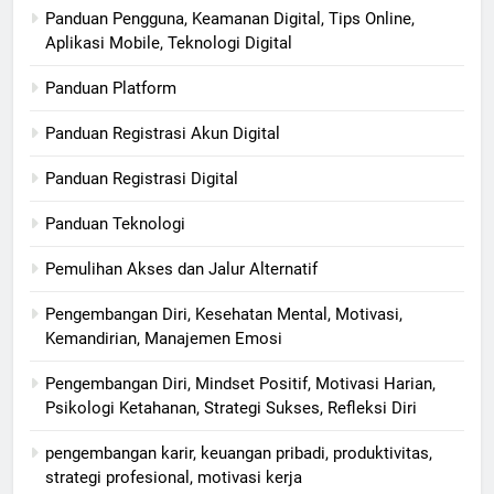
Panduan Pengguna, Keamanan Digital, Tips Online,
Aplikasi Mobile, Teknologi Digital
Panduan Platform
Panduan Registrasi Akun Digital
Panduan Registrasi Digital
Panduan Teknologi
Pemulihan Akses dan Jalur Alternatif
Pengembangan Diri, Kesehatan Mental, Motivasi,
Kemandirian, Manajemen Emosi
Pengembangan Diri, Mindset Positif, Motivasi Harian,
Psikologi Ketahanan, Strategi Sukses, Refleksi Diri
pengembangan karir, keuangan pribadi, produktivitas,
strategi profesional, motivasi kerja