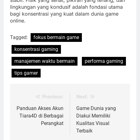
stabil. Fisik yang sehat, pikiran yang tenang, dan
lingkungan yang kondusif adalah fondasi utama
bagi konsentrasi yang kuat dalam dunia game
online.
Tagged:
fokus bermain game
konsentrasi gaming
manajemen waktu bermain
performa gaming
tips gamer
Previous:
Next:
Post
navigation
Panduan Akses Akun
Game Dunia yang
Tiara4D di Berbagai
Diakui Memiliki
Perangkat
Kualitas Visual
Terbaik