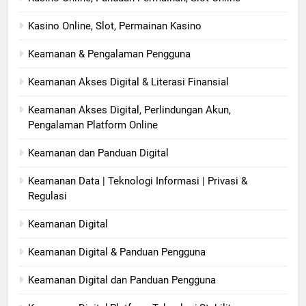
Kasino Online, Slot, Permainan Kasino
Keamanan & Pengalaman Pengguna
Keamanan Akses Digital & Literasi Finansial
Keamanan Akses Digital, Perlindungan Akun,
Pengalaman Platform Online
Keamanan dan Panduan Digital
Keamanan Data | Teknologi Informasi | Privasi &
Regulasi
Keamanan Digital
Keamanan Digital & Panduan Pengguna
Keamanan Digital dan Panduan Pengguna