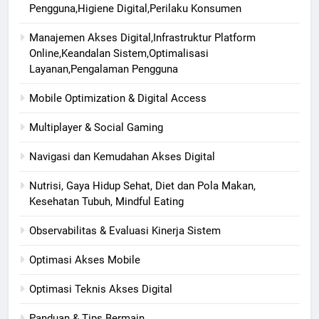
Pengguna,Higiene Digital,Perilaku Konsumen
Manajemen Akses Digital,Infrastruktur Platform
Online,Keandalan Sistem,Optimalisasi
Layanan,Pengalaman Pengguna
Mobile Optimization & Digital Access
Multiplayer & Social Gaming
Navigasi dan Kemudahan Akses Digital
Nutrisi, Gaya Hidup Sehat, Diet dan Pola Makan,
Kesehatan Tubuh, Mindful Eating
Observabilitas & Evaluasi Kinerja Sistem
Optimasi Akses Mobile
Optimasi Teknis Akses Digital
Panduan & Tips Bermain