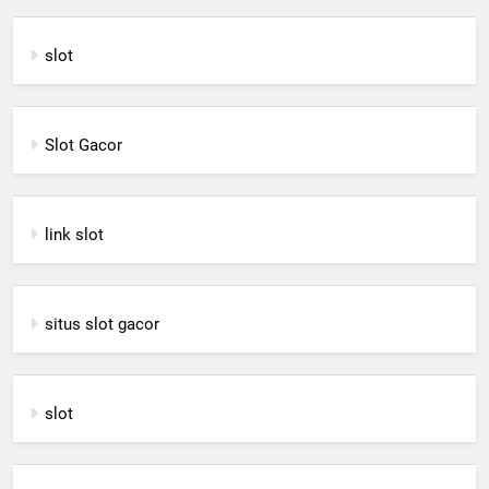
slot
Slot Gacor
link slot
situs slot gacor
slot