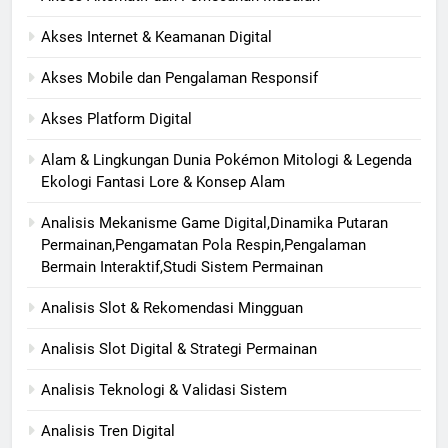
Akses Internet & Keamanan Digital
Akses Mobile dan Pengalaman Responsif
Akses Platform Digital
Alam & Lingkungan Dunia Pokémon Mitologi & Legenda
Ekologi Fantasi Lore & Konsep Alam
Analisis Mekanisme Game Digital,Dinamika Putaran
Permainan,Pengamatan Pola Respin,Pengalaman
Bermain Interaktif,Studi Sistem Permainan
Analisis Slot & Rekomendasi Mingguan
Analisis Slot Digital & Strategi Permainan
Analisis Teknologi & Validasi Sistem
Analisis Tren Digital