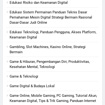
Edukasi Risiko dan Keamanan Digital
Edukasi Sistem Permainan Panduan Teknis Dasar
Pemahaman Mesin Digital Strategi Bermain Rasional
Dasar-Dasar Judi Online
Edukasi Teknologi, Panduan Pengguna, Akses Platform,
Keamanan Digital
Gambling, Slot Machines, Kasino Online, Strategi
Bermain
Game & Hiburan, Pengembangan Diri, Produktivitas,
Kesehatan Mental, Teknologi
Game & Teknologi
Game Digital & Budaya Lokal
Game Online, Mobile Gaming, PC Gaming, Tutorial Akun,
Keamanan Digital, Tips & Trik Gaming, Panduan Internet