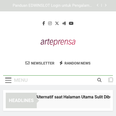
Skip
Panduan Memahami Fungsi KAYA787 Alternatif
to
bagi Pengguna Baru
content
Cara Mengatasi KAYA787 Login yang Berhenti
saat Memuat Halaman
EDWINSLOT Link Alternatif saat Halaman Utama
Sulit Dibuka
Panduan EDWINSLOT Login untuk Pengalaman
Akses yang Nyaman
Panduan Memahami Fungsi KAYA787 Alternatif
bagi Pengguna Baru
Arte Prensa
Temukan Seni Dan Konten Digital Di Arte
Cara Mengatasi KAYA787 Login yang Berhenti
NEWSLETTER
RANDOM NEWS
saat Memuat Halaman
Prensa. Untuk Para Kreator Yang Inovatif.
MENU
WINSLOT Link Alternatif saat Halaman Utama Sulit Dibuka
HEADLINES
Weeks Ago