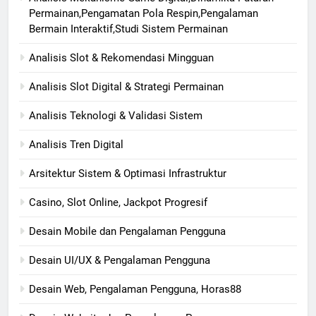
Permainan,Pengamatan Pola Respin,Pengalaman
Bermain Interaktif,Studi Sistem Permainan
Analisis Slot & Rekomendasi Mingguan
Analisis Slot Digital & Strategi Permainan
Analisis Teknologi & Validasi Sistem
Analisis Tren Digital
Arsitektur Sistem & Optimasi Infrastruktur
Casino, Slot Online, Jackpot Progresif
Desain Mobile dan Pengalaman Pengguna
Desain UI/UX & Pengalaman Pengguna
Desain Web, Pengalaman Pengguna, Horas88