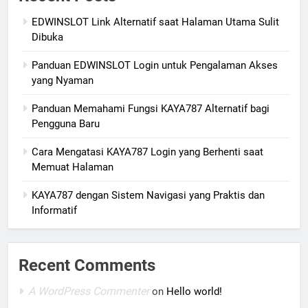
EDWINSLOT Link Alternatif saat Halaman Utama Sulit
Dibuka
Panduan EDWINSLOT Login untuk Pengalaman Akses
yang Nyaman
Panduan Memahami Fungsi KAYA787 Alternatif bagi
Pengguna Baru
Cara Mengatasi KAYA787 Login yang Berhenti saat
Memuat Halaman
KAYA787 dengan Sistem Navigasi yang Praktis dan
Informatif
Recent Comments
A WordPress Commenter
on
Hello world!