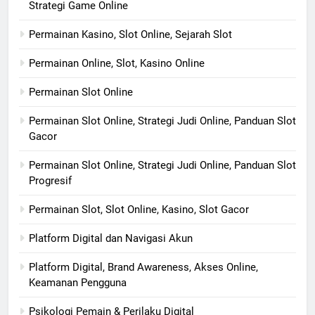
Strategi Game Online
Permainan Kasino, Slot Online, Sejarah Slot
Permainan Online, Slot, Kasino Online
Permainan Slot Online
Permainan Slot Online, Strategi Judi Online, Panduan Slot
Gacor
Permainan Slot Online, Strategi Judi Online, Panduan Slot
Progresif
Permainan Slot, Slot Online, Kasino, Slot Gacor
Platform Digital dan Navigasi Akun
Platform Digital, Brand Awareness, Akses Online,
Keamanan Pengguna
Psikologi Pemain & Perilaku Digital