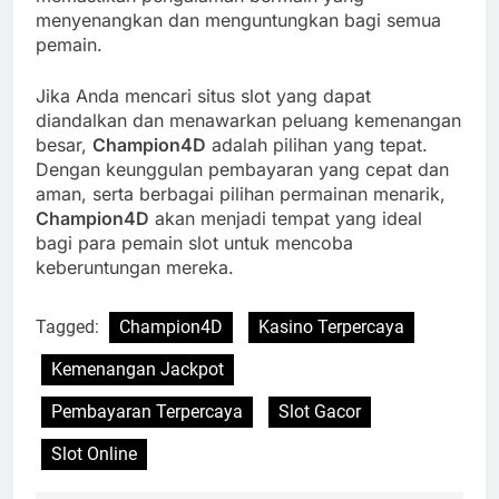
menyenangkan dan menguntungkan bagi semua
pemain.
Jika Anda mencari situs slot yang dapat
diandalkan dan menawarkan peluang kemenangan
besar,
Champion4D
adalah pilihan yang tepat.
Dengan keunggulan pembayaran yang cepat dan
aman, serta berbagai pilihan permainan menarik,
Champion4D
akan menjadi tempat yang ideal
bagi para pemain slot untuk mencoba
keberuntungan mereka.
Tagged:
Champion4D
Kasino Terpercaya
Kemenangan Jackpot
Pembayaran Terpercaya
Slot Gacor
Slot Online