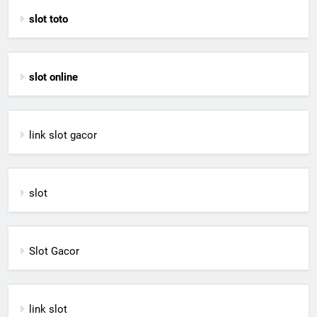
slot toto
slot online
link slot gacor
slot
Slot Gacor
link slot