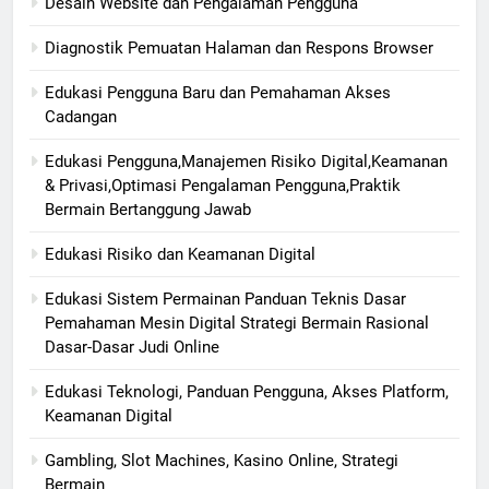
Desain Website dan Pengalaman Pengguna
Diagnostik Pemuatan Halaman dan Respons Browser
Edukasi Pengguna Baru dan Pemahaman Akses
Cadangan
Edukasi Pengguna,Manajemen Risiko Digital,Keamanan
& Privasi,Optimasi Pengalaman Pengguna,Praktik
Bermain Bertanggung Jawab
Edukasi Risiko dan Keamanan Digital
Edukasi Sistem Permainan Panduan Teknis Dasar
Pemahaman Mesin Digital Strategi Bermain Rasional
Dasar-Dasar Judi Online
Edukasi Teknologi, Panduan Pengguna, Akses Platform,
Keamanan Digital
Gambling, Slot Machines, Kasino Online, Strategi
Bermain