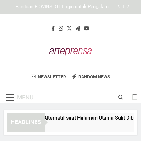
Skip
Panduan Memahami Fungsi KAYA787 Alternatif
to
bagi Pengguna Baru
content
Cara Mengatasi KAYA787 Login yang Berhenti
saat Memuat Halaman
EDWINSLOT Link Alternatif saat Halaman Utama
Sulit Dibuka
Panduan EDWINSLOT Login untuk Pengalaman
Akses yang Nyaman
Panduan Memahami Fungsi KAYA787 Alternatif
bagi Pengguna Baru
Arte Prensa
Temukan Seni Dan Konten Digital Di Arte
Cara Mengatasi KAYA787 Login yang Berhenti
NEWSLETTER
RANDOM NEWS
saat Memuat Halaman
Prensa. Untuk Para Kreator Yang Inovatif.
MENU
WINSLOT Link Alternatif saat Halaman Utama Sulit Dibuka
HEADLINES
Weeks Ago