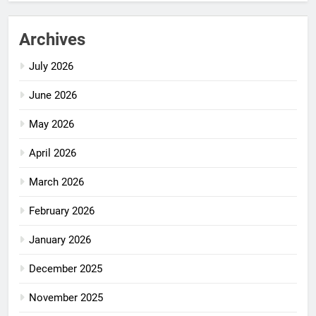
Archives
July 2026
June 2026
May 2026
April 2026
March 2026
February 2026
January 2026
December 2025
November 2025