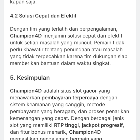
kapan saja.
4.2
Solusi Cepat dan Efektif
Dengan tim yang terlatih dan berpengalaman,
Champion4D
menjamin solusi cepat dan efektif
untuk setiap masalah yang muncul. Pemain tidak
perlu khawatir tentang penundaan atau masalah
yang tidak terpecahkan karena tim dukungan siap
memberikan bantuan dalam waktu singkat.
5.
Kesimpulan
Champion4D
adalah situs
slot gacor
yang
menawarkan
pembayaran terpercaya
dengan
sistem keamanan yang canggih, metode
pembayaran yang beragam, dan proses penarikan
kemenangan yang cepat. Dengan berbagai jenis
slot yang memiliki
RTP tinggi
,
jackpot progresif
,
dan fitur bonus menarik,
Champion4D
memastikan pengalaman bermain yang