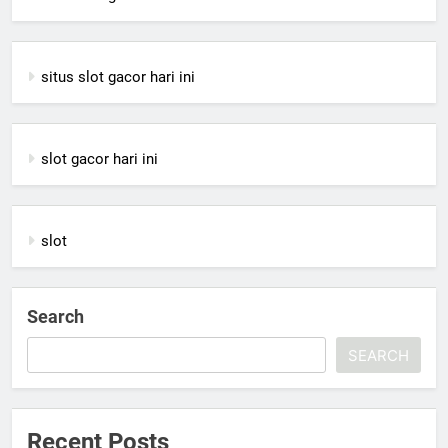
situs slot gacor hari ini
slot gacor hari ini
slot
Search
SEARCH
Recent Posts