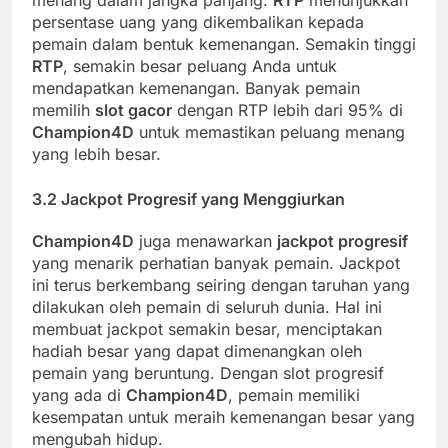
persentase uang yang dikembalikan kepada
pemain dalam bentuk kemenangan. Semakin tinggi
RTP
, semakin besar peluang Anda untuk
mendapatkan kemenangan. Banyak pemain
memilih
slot gacor
dengan RTP lebih dari 95% di
Champion4D
untuk memastikan peluang menang
yang lebih besar.
3.2
Jackpot Progresif yang Menggiurkan
Champion4D
juga menawarkan
jackpot progresif
yang menarik perhatian banyak pemain. Jackpot
ini terus berkembang seiring dengan taruhan yang
dilakukan oleh pemain di seluruh dunia. Hal ini
membuat jackpot semakin besar, menciptakan
hadiah besar yang dapat dimenangkan oleh
pemain yang beruntung. Dengan slot progresif
yang ada di
Champion4D
, pemain memiliki
kesempatan untuk meraih kemenangan besar yang
mengubah hidup.