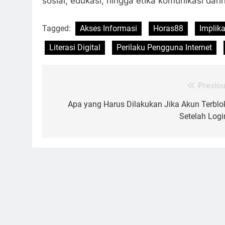
sosial, edukasi, hingga etika komunikasi dari
Tagged:
Akses Informasi
Horas88
Implika
Literasi Digital
Perilaku Pengguna Internet
Previou
Post
navigation
Apa yang Harus Dilakukan Jika Akun Terblok
Setelah Logi