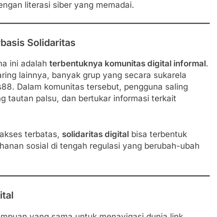
dengan literasi siber yang memadai.
asis Solidaritas
na ini adalah
terbentuknya komunitas digital informal
.
ring lainnya, banyak grup yang secara sukarela
as88. Dalam komunitas tersebut, pengguna saling
tautan palsu, dan bertukar informasi terkait
 akses terbatas,
solidaritas digital
bisa terbentuk
ahanan sosial di tengah regulasi yang berubah-ubah
tal
mpuan yang sama untuk menavigasi dunia link