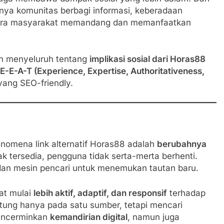
nya komunitas berbagi informasi, keberadaan
i cara masyarakat memandang dan memanfaatkan
dan menyeluruh tentang
implikasi sosial dari Horas88
E-E-A-T (Experience, Expertise, Authoritativeness,
ang SEO-friendly.
enomena link alternatif Horas88 adalah
berubahnya
ak tersedia, pengguna tidak serta-merta berhenti.
 dan mesin pencari untuk menemukan tautan baru.
at mulai
lebih aktif, adaptif, dan responsif
terhadap
ntung hanya pada satu sumber, tetapi mencari
 mencerminkan
kemandirian digital
, namun juga