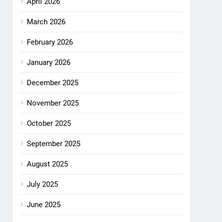
April 2026
March 2026
February 2026
January 2026
December 2025
November 2025
October 2025
September 2025
August 2025
July 2025
June 2025