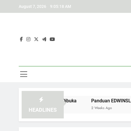
Skip
August 7, 2026
9:05:19 AM
to
content
Art
Temukan Se
aman Utama Sulit Dibuka
Panduan EDWINSLOT Login un
2 Weeks Ago
HEADLINES