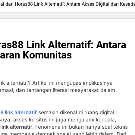
ial dari Horas88 Link Alternatif: Antara Akses Digital dan Kesa
ras88 Link Alternatif: Antara
daran Komunitas
 alternatif? Artikel ini mengupas implikasinya
formasi, dan tantangan literasi masyarakat dalam
 link alternatif
semakin dikenal di ruang digital
nya, akses ke situs ini juga mengalami kendala,
i
link alternatif
. Fenomena ini bukan hanya soal teknis
 juga membawa dampak sosial yang lebih dalam. Dari