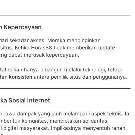
an Kepercayaan
 dari sekadar akses. Mereka menginginkan
 situs. Ketika Horas88 tidak memberikan update
yang dapat merusak kepercayaan.
al bukan hanya dibangun melalui teknologi, tetapi
 dan konsisten
antara pemilik situs dan penggunanya.
ka Sosial Internet
bawa dampak yang jauh melampaui aspek teknis. Ia
bentuk komunitas, menciptakan solidaritas,
si digital masyarakat. Implikasinya menyentuh ranah