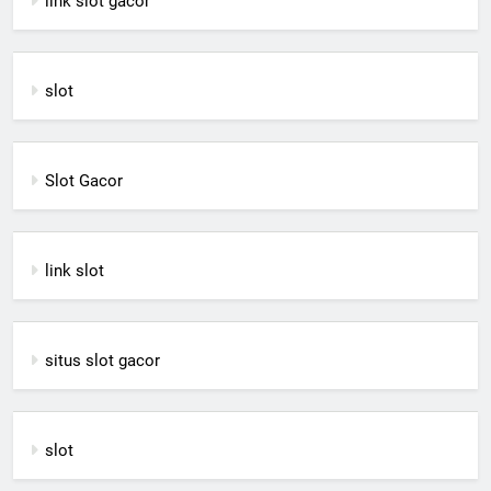
link slot gacor
slot
Slot Gacor
link slot
situs slot gacor
slot