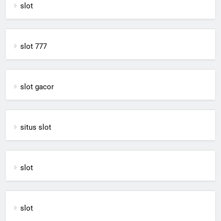
slot
slot 777
slot gacor
situs slot
slot
slot