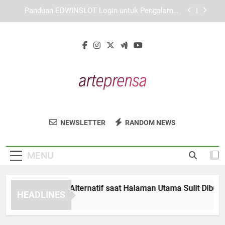
Skip
Panduan Memahami Fungsi KAYA787 Alternatif
to
bagi Pengguna Baru
content
Cara Mengatasi KAYA787 Login yang Berhenti
saat Memuat Halaman
EDWINSLOT Link Alternatif saat Halaman Utama
Sulit Dibuka
Panduan EDWINSLOT Login untuk Pengalaman
Akses yang Nyaman
Panduan Memahami Fungsi KAYA787 Alternatif
bagi Pengguna Baru
Arte Prensa
Temukan Seni Dan Konten Digital Di Arte
Cara Mengatasi KAYA787 Login yang Berhenti
NEWSLETTER
RANDOM NEWS
saat Memuat Halaman
Prensa. Untuk Para Kreator Yang Inovatif.
MENU
WINSLOT Link Alternatif saat Halaman Utama Sulit Dibuka
HEADLINES
Weeks Ago