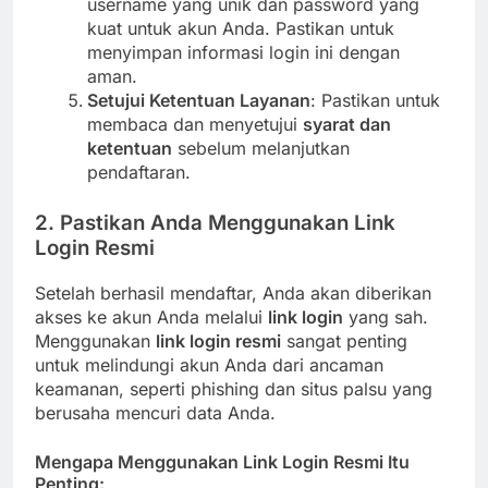
username yang unik dan password yang
kuat untuk akun Anda. Pastikan untuk
menyimpan informasi login ini dengan
aman.
Setujui Ketentuan Layanan
: Pastikan untuk
membaca dan menyetujui
syarat dan
ketentuan
sebelum melanjutkan
pendaftaran.
2.
Pastikan Anda Menggunakan Link
Login Resmi
Setelah berhasil mendaftar, Anda akan diberikan
akses ke akun Anda melalui
link login
yang sah.
Menggunakan
link login resmi
sangat penting
untuk melindungi akun Anda dari ancaman
keamanan, seperti phishing dan situs palsu yang
berusaha mencuri data Anda.
Mengapa Menggunakan Link Login Resmi Itu
Penting: