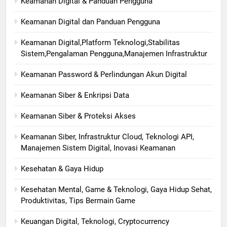
Keamanan Digital & Panduan Pengguna
Keamanan Digital dan Panduan Pengguna
Keamanan Digital,Platform Teknologi,Stabilitas
Sistem,Pengalaman Pengguna,Manajemen Infrastruktur
Keamanan Password & Perlindungan Akun Digital
Keamanan Siber & Enkripsi Data
Keamanan Siber & Proteksi Akses
Keamanan Siber, Infrastruktur Cloud, Teknologi API,
Manajemen Sistem Digital, Inovasi Keamanan
Kesehatan & Gaya Hidup
Kesehatan Mental, Game & Teknologi, Gaya Hidup Sehat,
Produktivitas, Tips Bermain Game
Keuangan Digital, Teknologi, Cryptocurrency