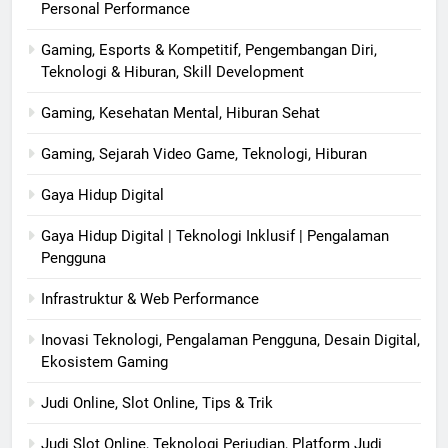
Personal Performance
Gaming, Esports & Kompetitif, Pengembangan Diri,
Teknologi & Hiburan, Skill Development
Gaming, Kesehatan Mental, Hiburan Sehat
Gaming, Sejarah Video Game, Teknologi, Hiburan
Gaya Hidup Digital
Gaya Hidup Digital | Teknologi Inklusif | Pengalaman
Pengguna
Infrastruktur & Web Performance
Inovasi Teknologi, Pengalaman Pengguna, Desain Digital,
Ekosistem Gaming
Judi Online, Slot Online, Tips & Trik
Judi Slot Online, Teknologi Perjudian, Platform Judi