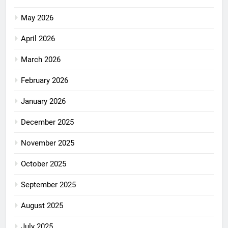
May 2026
April 2026
March 2026
February 2026
January 2026
December 2025
November 2025
October 2025
September 2025
August 2025
July 2025