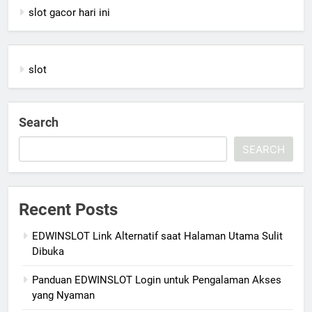
slot gacor hari ini
slot
Search
SEARCH
Recent Posts
EDWINSLOT Link Alternatif saat Halaman Utama Sulit
Dibuka
Panduan EDWINSLOT Login untuk Pengalaman Akses
yang Nyaman