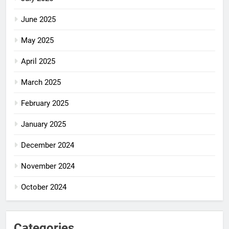
June 2025
May 2025
April 2025
March 2025
February 2025
January 2025
December 2024
November 2024
October 2024
Categories