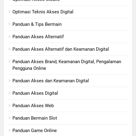
Optimasi Teknis Akses Digital
Panduan & Tips Bermain
Panduan Akses Alternatif
Panduan Akses Alternatif dan Keamanan Digital
Panduan Akses Brand, Keamanan Digital, Pengalaman
Pengguna Online
Panduan Akses dan Keamanan Digital
Panduan Akses Digital
Panduan Akses Web
Panduan Bermain Slot
Panduan Game Online