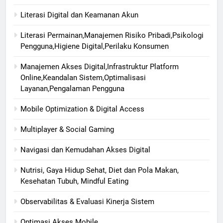
Literasi Digital dan Keamanan Akun
Literasi Permainan,Manajemen Risiko Pribadi,Psikologi
Pengguna,Higiene Digital,Perilaku Konsumen
Manajemen Akses Digital,Infrastruktur Platform
Online,Keandalan Sistem,Optimalisasi
Layanan,Pengalaman Pengguna
Mobile Optimization & Digital Access
Multiplayer & Social Gaming
Navigasi dan Kemudahan Akses Digital
Nutrisi, Gaya Hidup Sehat, Diet dan Pola Makan,
Kesehatan Tubuh, Mindful Eating
Observabilitas & Evaluasi Kinerja Sistem
Optimasi Akses Mobile