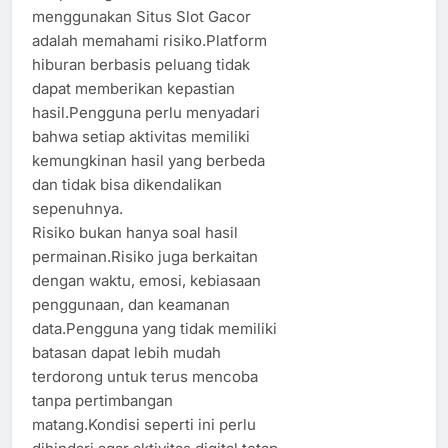
menggunakan Situs Slot Gacor
adalah memahami risiko.Platform
hiburan berbasis peluang tidak
dapat memberikan kepastian
hasil.Pengguna perlu menyadari
bahwa setiap aktivitas memiliki
kemungkinan hasil yang berbeda
dan tidak bisa dikendalikan
sepenuhnya.
Risiko bukan hanya soal hasil
permainan.Risiko juga berkaitan
dengan waktu, emosi, kebiasaan
penggunaan, dan keamanan
data.Pengguna yang tidak memiliki
batasan dapat lebih mudah
terdorong untuk terus mencoba
tanpa pertimbangan
matang.Kondisi seperti ini perlu