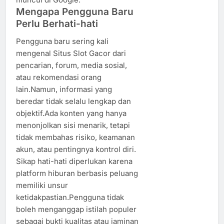
Mengapa Pengguna Baru
Perlu Berhati-hati
Pengguna baru sering kali
mengenal Situs Slot Gacor dari
pencarian, forum, media sosial,
atau rekomendasi orang
lain.Namun, informasi yang
beredar tidak selalu lengkap dan
objektif.Ada konten yang hanya
menonjolkan sisi menarik, tetapi
tidak membahas risiko, keamanan
akun, atau pentingnya kontrol diri.
Sikap hati-hati diperlukan karena
platform hiburan berbasis peluang
memiliki unsur
ketidakpastian.Pengguna tidak
boleh menganggap istilah populer
sebagai bukti kualitas atau jaminan