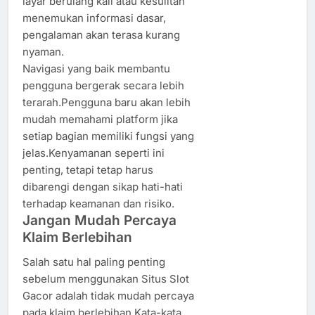
layar berulang kali atau kesulitan
menemukan informasi dasar,
pengalaman akan terasa kurang
nyaman.
Navigasi yang baik membantu
pengguna bergerak secara lebih
terarah.Pengguna baru akan lebih
mudah memahami platform jika
setiap bagian memiliki fungsi yang
jelas.Kenyamanan seperti ini
penting, tetapi tetap harus
dibarengi dengan sikap hati-hati
terhadap keamanan dan risiko.
Jangan Mudah Percaya
Klaim Berlebihan
Salah satu hal paling penting
sebelum menggunakan Situs Slot
Gacor adalah tidak mudah percaya
pada klaim berlebihan.Kata-kata