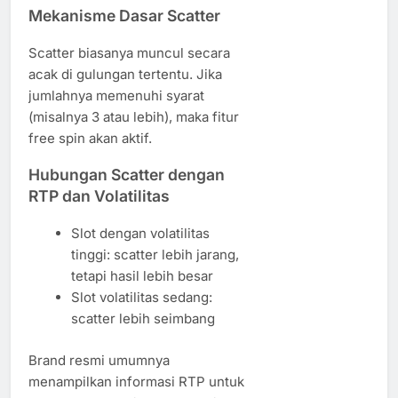
Mekanisme Dasar Scatter
Scatter biasanya muncul secara
acak di gulungan tertentu. Jika
jumlahnya memenuhi syarat
(misalnya 3 atau lebih), maka fitur
free spin akan aktif.
Hubungan Scatter dengan
RTP dan Volatilitas
Slot dengan volatilitas
tinggi: scatter lebih jarang,
tetapi hasil lebih besar
Slot volatilitas sedang:
scatter lebih seimbang
Brand resmi umumnya
menampilkan informasi RTP untuk