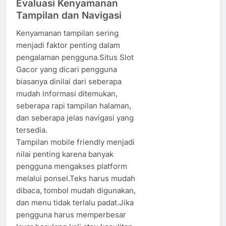
Evaluasi Kenyamanan
Tampilan dan Navigasi
Kenyamanan tampilan sering
menjadi faktor penting dalam
pengalaman pengguna.Situs Slot
Gacor yang dicari pengguna
biasanya dinilai dari seberapa
mudah informasi ditemukan,
seberapa rapi tampilan halaman,
dan seberapa jelas navigasi yang
tersedia.
Tampilan mobile friendly menjadi
nilai penting karena banyak
pengguna mengakses platform
melalui ponsel.Teks harus mudah
dibaca, tombol mudah digunakan,
dan menu tidak terlalu padat.Jika
pengguna harus memperbesar