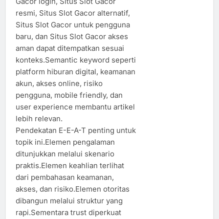
Gacor login, Situs Slot Gacor
resmi, Situs Slot Gacor alternatif,
Situs Slot Gacor untuk pengguna
baru, dan Situs Slot Gacor akses
aman dapat ditempatkan sesuai
konteks.Semantic keyword seperti
platform hiburan digital, keamanan
akun, akses online, risiko
pengguna, mobile friendly, dan
user experience membantu artikel
lebih relevan.
Pendekatan E-E-A-T penting untuk
topik ini.Elemen pengalaman
ditunjukkan melalui skenario
praktis.Elemen keahlian terlihat
dari pembahasan keamanan,
akses, dan risiko.Elemen otoritas
dibangun melalui struktur yang
rapi.Sementara trust diperkuat