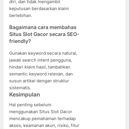
diri, dan tidak mengambil
keputusan berdasarkan klaim
berlebihan.
Bagaimana cara membahas
Situs Slot Gacor secara SEO-
friendly?
Gunakan keyword secara natural,
jawab search intent pengguna,
hindari klaim hasil, tambahkan
semantic keyword relevan, dan
susun artikel dengan struktur
sistematis.
Kesimpulan
Hal penting sebelum
menggunakan Situs Slot Gacor
mencakup pemahaman terhadap
akses, keamanan akun, risiko, fitur