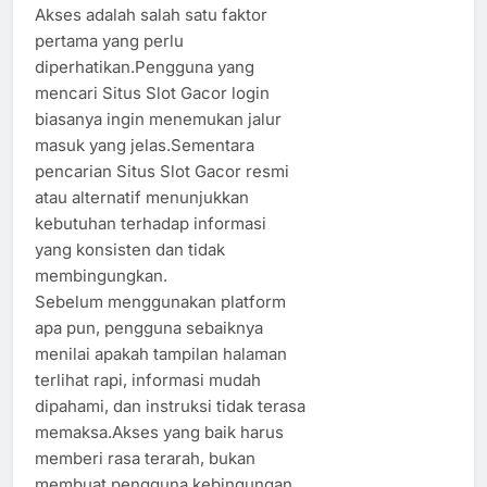
Akses adalah salah satu faktor
pertama yang perlu
diperhatikan.Pengguna yang
mencari Situs Slot Gacor login
biasanya ingin menemukan jalur
masuk yang jelas.Sementara
pencarian Situs Slot Gacor resmi
atau alternatif menunjukkan
kebutuhan terhadap informasi
yang konsisten dan tidak
membingungkan.
Sebelum menggunakan platform
apa pun, pengguna sebaiknya
menilai apakah tampilan halaman
terlihat rapi, informasi mudah
dipahami, dan instruksi tidak terasa
memaksa.Akses yang baik harus
memberi rasa terarah, bukan
membuat pengguna kebingungan