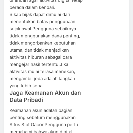
dihindari agar aktivitas digital tetap
berada dalam kendali.
Sikap bijak dapat dimulai dari
menentukan batas penggunaan
sejak awal.Pengguna sebaiknya
tidak menggunakan dana penting,
tidak mengorbankan kebutuhan
utama, dan tidak menjadikan
aktivitas hiburan sebagai cara
mengejar hasil tertentu.Jika
aktivitas mulai terasa menekan,
mengambil jeda adalah langkah
yang lebih sehat.
Jaga Keamanan Akun dan
Data Pribadi
Keamanan akun adalah bagian
penting sebelum menggunakan
Situs Slot Gacor.Pengguna perlu
memahami bahwa akun digital