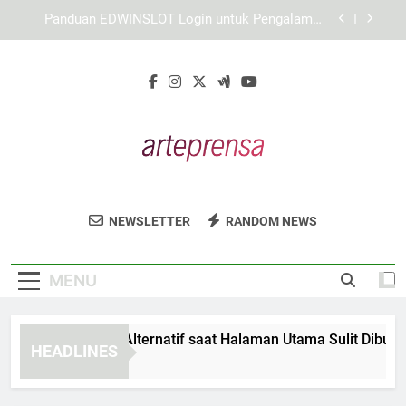
Skip
Panduan Memahami Fungsi KAYA787 Alternatif
to
bagi Pengguna Baru
content
Cara Mengatasi KAYA787 Login yang Berhenti
saat Memuat Halaman
EDWINSLOT Link Alternatif saat Halaman Utama
Sulit Dibuka
Panduan EDWINSLOT Login untuk Pengalaman
Akses yang Nyaman
Panduan Memahami Fungsi KAYA787 Alternatif
bagi Pengguna Baru
Arte Prensa
Temukan Seni Dan Konten Digital Di Arte
Cara Mengatasi KAYA787 Login yang Berhenti
NEWSLETTER
RANDOM NEWS
saat Memuat Halaman
Prensa. Untuk Para Kreator Yang Inovatif.
MENU
WINSLOT Link Alternatif saat Halaman Utama Sulit Dibuka
HEADLINES
Weeks Ago