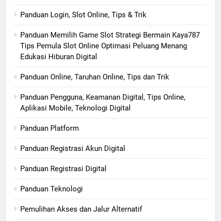
Panduan Login, Slot Online, Tips & Trik
Panduan Memilih Game Slot Strategi Bermain Kaya787
Tips Pemula Slot Online Optimasi Peluang Menang
Edukasi Hiburan Digital
Panduan Online, Taruhan Online, Tips dan Trik
Panduan Pengguna, Keamanan Digital, Tips Online,
Aplikasi Mobile, Teknologi Digital
Panduan Platform
Panduan Registrasi Akun Digital
Panduan Registrasi Digital
Panduan Teknologi
Pemulihan Akses dan Jalur Alternatif