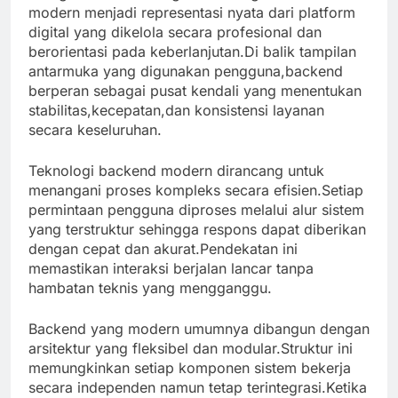
modern menjadi representasi nyata dari platform
digital yang dikelola secara profesional dan
berorientasi pada keberlanjutan.Di balik tampilan
antarmuka yang digunakan pengguna,backend
berperan sebagai pusat kendali yang menentukan
stabilitas,kecepatan,dan konsistensi layanan
secara keseluruhan.
Teknologi backend modern dirancang untuk
menangani proses kompleks secara efisien.Setiap
permintaan pengguna diproses melalui alur sistem
yang terstruktur sehingga respons dapat diberikan
dengan cepat dan akurat.Pendekatan ini
memastikan interaksi berjalan lancar tanpa
hambatan teknis yang mengganggu.
Backend yang modern umumnya dibangun dengan
arsitektur yang fleksibel dan modular.Struktur ini
memungkinkan setiap komponen sistem bekerja
secara independen namun tetap terintegrasi.Ketika