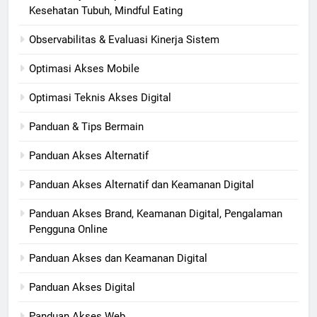
Kesehatan Tubuh, Mindful Eating
Observabilitas & Evaluasi Kinerja Sistem
Optimasi Akses Mobile
Optimasi Teknis Akses Digital
Panduan & Tips Bermain
Panduan Akses Alternatif
Panduan Akses Alternatif dan Keamanan Digital
Panduan Akses Brand, Keamanan Digital, Pengalaman
Pengguna Online
Panduan Akses dan Keamanan Digital
Panduan Akses Digital
Panduan Akses Web