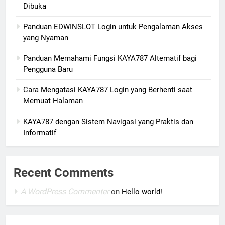
Dibuka
Panduan EDWINSLOT Login untuk Pengalaman Akses
yang Nyaman
Panduan Memahami Fungsi KAYA787 Alternatif bagi
Pengguna Baru
Cara Mengatasi KAYA787 Login yang Berhenti saat
Memuat Halaman
KAYA787 dengan Sistem Navigasi yang Praktis dan
Informatif
Recent Comments
A WordPress Commenter
on
Hello world!