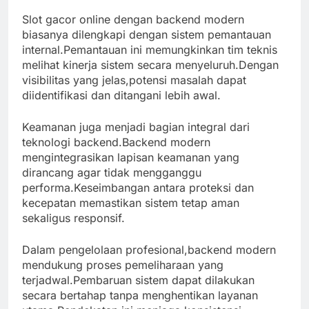
Slot gacor online dengan backend modern
biasanya dilengkapi dengan sistem pemantauan
internal.Pemantauan ini memungkinkan tim teknis
melihat kinerja sistem secara menyeluruh.Dengan
visibilitas yang jelas,potensi masalah dapat
diidentifikasi dan ditangani lebih awal.
Keamanan juga menjadi bagian integral dari
teknologi backend.Backend modern
mengintegrasikan lapisan keamanan yang
dirancang agar tidak mengganggu
performa.Keseimbangan antara proteksi dan
kecepatan memastikan sistem tetap aman
sekaligus responsif.
Dalam pengelolaan profesional,backend modern
mendukung proses pemeliharaan yang
terjadwal.Pembaruan sistem dapat dilakukan
secara bertahap tanpa menghentikan layanan