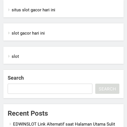
situs slot gacor hari ini
slot gacor hari ini
slot
Search
SEARCH
Recent Posts
EDWINSLOT Link Alternatif saat Halaman Utama Sulit