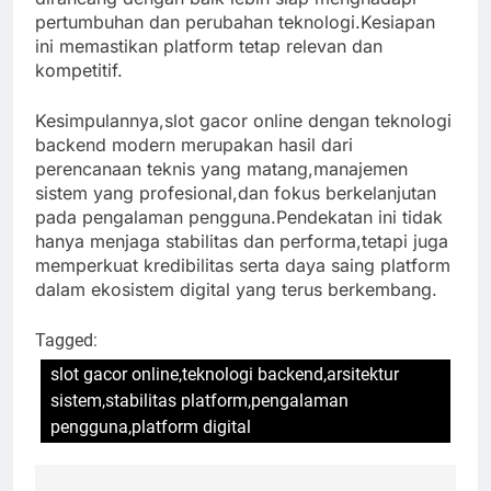
pertumbuhan dan perubahan teknologi.Kesiapan
ini memastikan platform tetap relevan dan
kompetitif.
Kesimpulannya,slot gacor online dengan teknologi
backend modern merupakan hasil dari
perencanaan teknis yang matang,manajemen
sistem yang profesional,dan fokus berkelanjutan
pada pengalaman pengguna.Pendekatan ini tidak
hanya menjaga stabilitas dan performa,tetapi juga
memperkuat kredibilitas serta daya saing platform
dalam ekosistem digital yang terus berkembang.
Tagged:
slot gacor online,teknologi backend,arsitektur
sistem,stabilitas platform,pengalaman
pengguna,platform digital