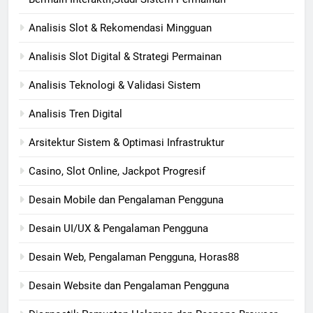
Analisis Slot & Rekomendasi Mingguan
Analisis Slot Digital & Strategi Permainan
Analisis Teknologi & Validasi Sistem
Analisis Tren Digital
Arsitektur Sistem & Optimasi Infrastruktur
Casino, Slot Online, Jackpot Progresif
Desain Mobile dan Pengalaman Pengguna
Desain UI/UX & Pengalaman Pengguna
Desain Web, Pengalaman Pengguna, Horas88
Desain Website dan Pengalaman Pengguna