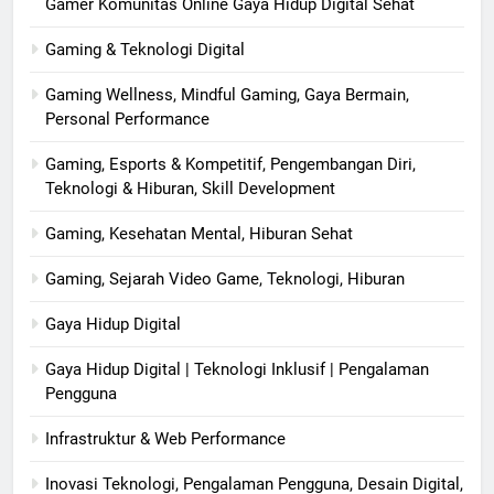
Gamer Komunitas Online Gaya Hidup Digital Sehat
Gaming & Teknologi Digital
Gaming Wellness, Mindful Gaming, Gaya Bermain,
Personal Performance
Gaming, Esports & Kompetitif, Pengembangan Diri,
Teknologi & Hiburan, Skill Development
Gaming, Kesehatan Mental, Hiburan Sehat
Gaming, Sejarah Video Game, Teknologi, Hiburan
Gaya Hidup Digital
Gaya Hidup Digital | Teknologi Inklusif | Pengalaman
Pengguna
Infrastruktur & Web Performance
Inovasi Teknologi, Pengalaman Pengguna, Desain Digital,