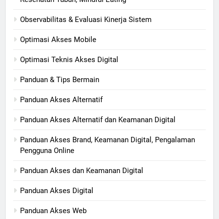
Observabilitas & Evaluasi Kinerja Sistem
Optimasi Akses Mobile
Optimasi Teknis Akses Digital
Panduan & Tips Bermain
Panduan Akses Alternatif
Panduan Akses Alternatif dan Keamanan Digital
Panduan Akses Brand, Keamanan Digital, Pengalaman
Pengguna Online
Panduan Akses dan Keamanan Digital
Panduan Akses Digital
Panduan Akses Web