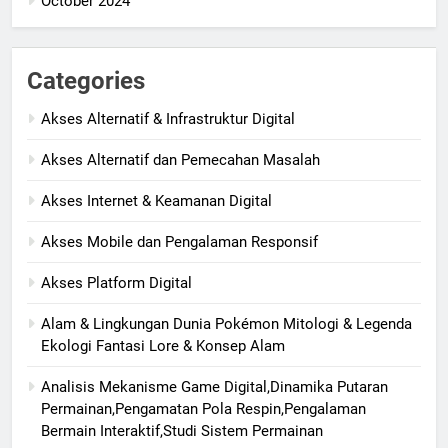
October 2024
Categories
Akses Alternatif & Infrastruktur Digital
Akses Alternatif dan Pemecahan Masalah
Akses Internet & Keamanan Digital
Akses Mobile dan Pengalaman Responsif
Akses Platform Digital
Alam & Lingkungan Dunia Pokémon Mitologi & Legenda
Ekologi Fantasi Lore & Konsep Alam
Analisis Mekanisme Game Digital,Dinamika Putaran
Permainan,Pengamatan Pola Respin,Pengalaman
Bermain Interaktif,Studi Sistem Permainan