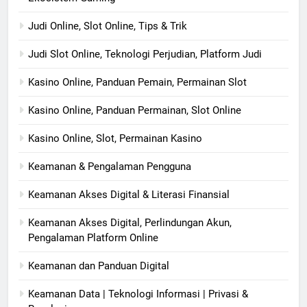
Judi Online, Slot Online, Tips & Trik
Judi Slot Online, Teknologi Perjudian, Platform Judi
Kasino Online, Panduan Pemain, Permainan Slot
Kasino Online, Panduan Permainan, Slot Online
Kasino Online, Slot, Permainan Kasino
Keamanan & Pengalaman Pengguna
Keamanan Akses Digital & Literasi Finansial
Keamanan Akses Digital, Perlindungan Akun,
Pengalaman Platform Online
Keamanan dan Panduan Digital
Keamanan Data | Teknologi Informasi | Privasi &