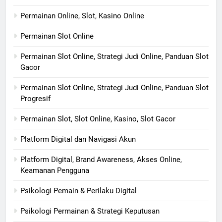
Permainan Online, Slot, Kasino Online
Permainan Slot Online
Permainan Slot Online, Strategi Judi Online, Panduan Slot
Gacor
Permainan Slot Online, Strategi Judi Online, Panduan Slot
Progresif
Permainan Slot, Slot Online, Kasino, Slot Gacor
Platform Digital dan Navigasi Akun
Platform Digital, Brand Awareness, Akses Online,
Keamanan Pengguna
Psikologi Pemain & Perilaku Digital
Psikologi Permainan & Strategi Keputusan