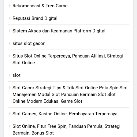
Rekomendasi & Tren Game
Reputasi Brand Digital
Sistem Akses dan Keamanan Platform Digital
situs slot gacor
Situs Slot Online Terpercaya, Panduan Afiliasi, Strategi
Slot Online
slot
Slot Gacor Strategi Tips & Trik Slot Online Pola Spin Slot
Manajemen Modal Slot Panduan Bermain Slot Slot
Online Modern Edukasi Game Slot
Slot Games, Kasino Online, Pembayaran Terpercaya
Slot Online, Fitur Free Spin, Panduan Pemula, Strategi
Bermain, Bonus Slot