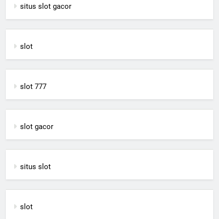
situs slot gacor
slot
slot 777
slot gacor
situs slot
slot