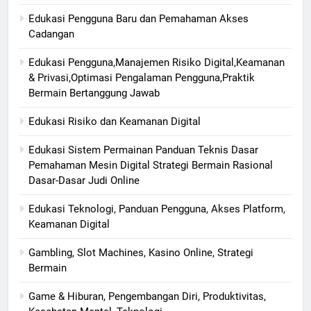
Edukasi Pengguna Baru dan Pemahaman Akses
Cadangan
Edukasi Pengguna,Manajemen Risiko Digital,Keamanan
& Privasi,Optimasi Pengalaman Pengguna,Praktik
Bermain Bertanggung Jawab
Edukasi Risiko dan Keamanan Digital
Edukasi Sistem Permainan Panduan Teknis Dasar
Pemahaman Mesin Digital Strategi Bermain Rasional
Dasar-Dasar Judi Online
Edukasi Teknologi, Panduan Pengguna, Akses Platform,
Keamanan Digital
Gambling, Slot Machines, Kasino Online, Strategi
Bermain
Game & Hiburan, Pengembangan Diri, Produktivitas,