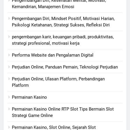
Pengembangan Diri, Kesehatan Mental, Motivasi,
Kemandirian, Manajemen Emosi
Pengembangan Diri, Mindset Positif, Motivasi Harian,
Psikologi Ketahanan, Strategi Sukses, Refleksi Diri
pengembangan karir, keuangan pribadi, produktivitas,
strategi profesional, motivasi kerja
Performa Website dan Pengalaman Digital
Perjudian Online, Panduan Pemain, Teknologi Perjudian
Perjudian Online, Ulasan Platform, Perbandingan
Platform
Permainan Kasino
Permainan Kasino Online RTP Slot Tips Bermain Slot
Strategi Game Online
Permainan Kasino, Slot Online, Sejarah Slot