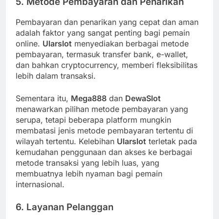
5.
Metode Pembayaran dan Penarikan
Pembayaran dan penarikan yang cepat dan aman
adalah faktor yang sangat penting bagi pemain
online.
Ularslot
menyediakan berbagai metode
pembayaran, termasuk transfer bank, e-wallet,
dan bahkan cryptocurrency, memberi fleksibilitas
lebih dalam transaksi.
Sementara itu,
Mega888
dan
DewaSlot
menawarkan pilihan metode pembayaran yang
serupa, tetapi beberapa platform mungkin
membatasi jenis metode pembayaran tertentu di
wilayah tertentu. Kelebihan
Ularslot
terletak pada
kemudahan penggunaan dan akses ke berbagai
metode transaksi yang lebih luas, yang
membuatnya lebih nyaman bagi pemain
internasional.
6.
Layanan Pelanggan