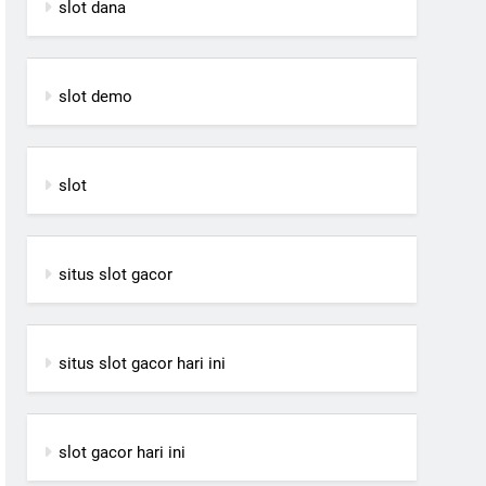
slot dana
slot demo
slot
situs slot gacor
situs slot gacor hari ini
slot gacor hari ini