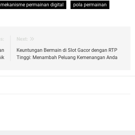
mekanisme permainan digital
pola permainan
s:
Next:
an
Keuntungan Bermain di Slot Gacor dengan RTP
ik
Tinggi: Menambah Peluang Kemenangan Anda
a