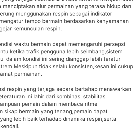
 menciptakan alur permainan yang terasa hidup dan
erung menggunakan respin sebagai indikator
a mengatur tempo bermain berdasarkan kenyamanan
gejar kemunculan respin.
ndisi waktu bermain dapat memengaruhi persepsi
ntu,ketika trafik pengguna lebih seimbang,sistem
l dalam kondisi ini sering dianggap lebih teratur
kstrem.Meskipun tidak selalu konsisten,kesan ini cukup
gamat permainan.
nsi respin yang terjaga secara bertahap menawarkan
raturan ini lahir dari kombinasi stabilitas
kemampuan pemain dalam membaca ritme
n sikap bermain yang tenang,pemain dapat
ng lebih baik terhadap dinamika respin,serta
kendali.