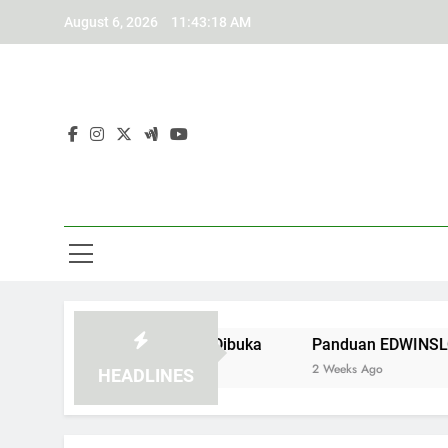
Skip
August 6, 2026
11:43:19 AM
to
content
Art
Temukan Se
Halaman Utama Sulit Dibuka
Panduan EDWINSLOT Login
2 Weeks Ago
HEADLINES