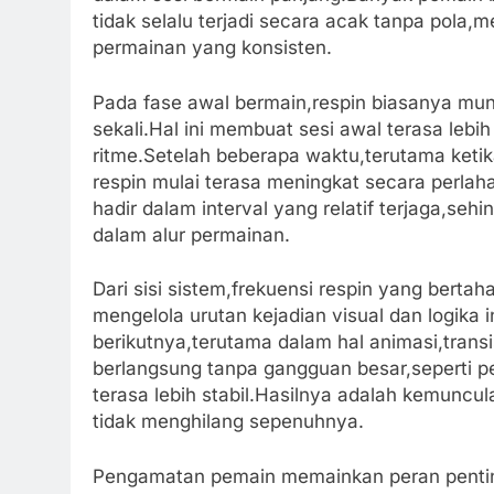
tidak selalu terjadi secara acak tanpa pola,m
permainan yang konsisten.
Pada fase awal bermain,respin biasanya mun
sekali.Hal ini membuat sesi awal terasa lebi
ritme.Setelah beberapa waktu,terutama ketika
respin mulai terasa meningkat secara perlaha
hadir dalam interval yang relatif terjaga,s
dalam alur permainan.
Dari sisi sistem,frekuensi respin yang bert
mengelola urutan kejadian visual dan logika
berikutnya,terutama dalam hal animasi,transi
berlangsung tanpa gangguan besar,seperti pe
terasa lebih stabil.Hasilnya adalah kemuncul
tidak menghilang sepenuhnya.
Pengamatan pemain memainkan peran penti