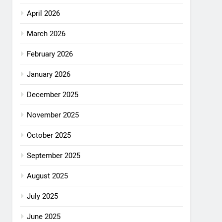
April 2026
March 2026
February 2026
January 2026
December 2025
November 2025
October 2025
September 2025
August 2025
July 2025
June 2025