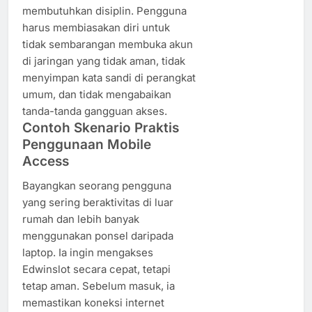
membutuhkan disiplin. Pengguna
harus membiasakan diri untuk
tidak sembarangan membuka akun
di jaringan yang tidak aman, tidak
menyimpan kata sandi di perangkat
umum, dan tidak mengabaikan
tanda-tanda gangguan akses.
Contoh Skenario Praktis
Penggunaan Mobile
Access
Bayangkan seorang pengguna
yang sering beraktivitas di luar
rumah dan lebih banyak
menggunakan ponsel daripada
laptop. Ia ingin mengakses
Edwinslot secara cepat, tetapi
tetap aman. Sebelum masuk, ia
memastikan koneksi internet