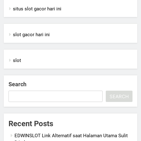
situs slot gacor hari ini
slot gacor hari ini
slot
Search
SEARCH
Recent Posts
EDWINSLOT Link Alternatif saat Halaman Utama Sulit