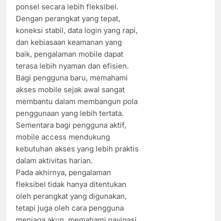
ponsel secara lebih fleksibel.
Dengan perangkat yang tepat,
koneksi stabil, data login yang rapi,
dan kebiasaan keamanan yang
baik, pengalaman mobile dapat
terasa lebih nyaman dan efisien.
Bagi pengguna baru, memahami
akses mobile sejak awal sangat
membantu dalam membangun pola
penggunaan yang lebih tertata.
Sementara bagi pengguna aktif,
mobile access mendukung
kebutuhan akses yang lebih praktis
dalam aktivitas harian.
Pada akhirnya, pengalaman
fleksibel tidak hanya ditentukan
oleh perangkat yang digunakan,
tetapi juga oleh cara pengguna
menjaga akun, memahami navigasi,