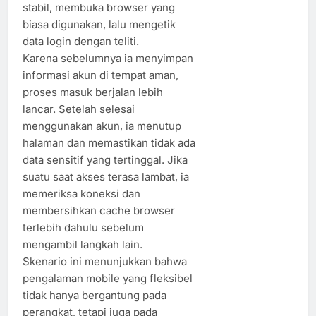
stabil, membuka browser yang
biasa digunakan, lalu mengetik
data login dengan teliti.
Karena sebelumnya ia menyimpan
informasi akun di tempat aman,
proses masuk berjalan lebih
lancar. Setelah selesai
menggunakan akun, ia menutup
halaman dan memastikan tidak ada
data sensitif yang tertinggal. Jika
suatu saat akses terasa lambat, ia
memeriksa koneksi dan
membersihkan cache browser
terlebih dahulu sebelum
mengambil langkah lain.
Skenario ini menunjukkan bahwa
pengalaman mobile yang fleksibel
tidak hanya bergantung pada
perangkat, tetapi juga pada