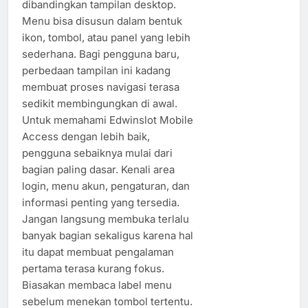
dibandingkan tampilan desktop.
Menu bisa disusun dalam bentuk
ikon, tombol, atau panel yang lebih
sederhana. Bagi pengguna baru,
perbedaan tampilan ini kadang
membuat proses navigasi terasa
sedikit membingungkan di awal.
Untuk memahami Edwinslot Mobile
Access dengan lebih baik,
pengguna sebaiknya mulai dari
bagian paling dasar. Kenali area
login, menu akun, pengaturan, dan
informasi penting yang tersedia.
Jangan langsung membuka terlalu
banyak bagian sekaligus karena hal
itu dapat membuat pengalaman
pertama terasa kurang fokus.
Biasakan membaca label menu
sebelum menekan tombol tertentu.