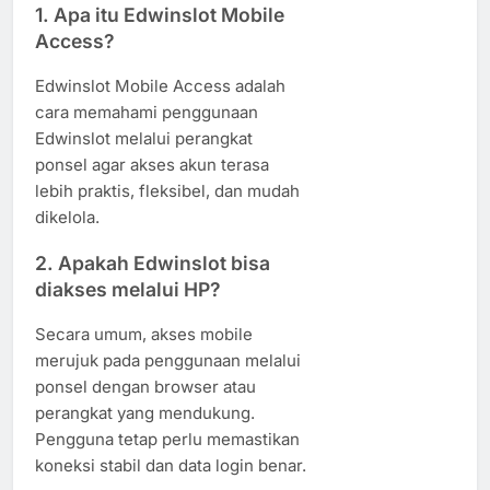
1. Apa itu Edwinslot Mobile
Access?
Edwinslot Mobile Access adalah
cara memahami penggunaan
Edwinslot melalui perangkat
ponsel agar akses akun terasa
lebih praktis, fleksibel, dan mudah
dikelola.
2. Apakah Edwinslot bisa
diakses melalui HP?
Secara umum, akses mobile
merujuk pada penggunaan melalui
ponsel dengan browser atau
perangkat yang mendukung.
Pengguna tetap perlu memastikan
koneksi stabil dan data login benar.