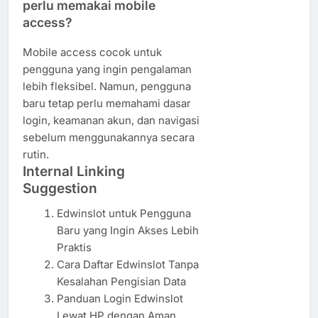
perlu memakai mobile
access?
Mobile access cocok untuk
pengguna yang ingin pengalaman
lebih fleksibel. Namun, pengguna
baru tetap perlu memahami dasar
login, keamanan akun, dan navigasi
sebelum menggunakannya secara
rutin.
Internal Linking
Suggestion
Edwinslot untuk Pengguna
Baru yang Ingin Akses Lebih
Praktis
Cara Daftar Edwinslot Tanpa
Kesalahan Pengisian Data
Panduan Login Edwinslot
Lewat HP dengan Aman