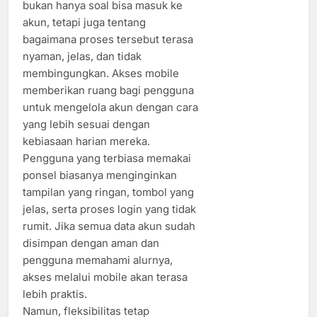
bukan hanya soal bisa masuk ke
akun, tetapi juga tentang
bagaimana proses tersebut terasa
nyaman, jelas, dan tidak
membingungkan. Akses mobile
memberikan ruang bagi pengguna
untuk mengelola akun dengan cara
yang lebih sesuai dengan
kebiasaan harian mereka.
Pengguna yang terbiasa memakai
ponsel biasanya menginginkan
tampilan yang ringan, tombol yang
jelas, serta proses login yang tidak
rumit. Jika semua data akun sudah
disimpan dengan aman dan
pengguna memahami alurnya,
akses melalui mobile akan terasa
lebih praktis.
Namun, fleksibilitas tetap