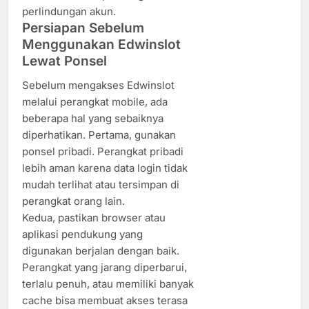
perlindungan akun.
Persiapan Sebelum
Menggunakan Edwinslot
Lewat Ponsel
Sebelum mengakses Edwinslot
melalui perangkat mobile, ada
beberapa hal yang sebaiknya
diperhatikan. Pertama, gunakan
ponsel pribadi. Perangkat pribadi
lebih aman karena data login tidak
mudah terlihat atau tersimpan di
perangkat orang lain.
Kedua, pastikan browser atau
aplikasi pendukung yang
digunakan berjalan dengan baik.
Perangkat yang jarang diperbarui,
terlalu penuh, atau memiliki banyak
cache bisa membuat akses terasa