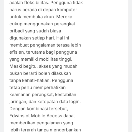
adalah fleksibilitas. Pengguna tidak
harus berada di depan komputer
untuk membuka akun. Mereka
cukup menggunakan perangkat
pribadi yang sudah biasa
digunakan setiap hari. Hal ini
membuat pengalaman terasa lebih
efisien, terutama bagi pengguna
yang memiliki mobilitas tinggi.
Meski begitu, akses yang mudah
bukan berarti boleh dilakukan
tanpa kehati-hatian. Pengguna
tetap perlu memperhatikan
keamanan perangkat, kestabilan
jaringan, dan ketepatan data login.
Dengan kombinasi tersebut,
Edwinslot Mobile Access dapat
memberikan pengalaman yang
lebih terarah tanpa mengorbankan