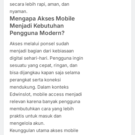
secara lebih rapi, aman, dan
nyaman.
Mengapa Akses Mobile
Menjadi Kebutuhan
Pengguna Modern?
Akses melalui ponsel sudah
menjadi bagian dari kebiasaan
digital sehari-hari. Pengguna ingin
sesuatu yang cepat, ringan, dan
bisa dijangkau kapan saja selama
perangkat serta koneksi
mendukung. Dalam konteks
Edwinslot, mobile access menjadi
relevan karena banyak pengguna
membutuhkan cara yang lebih
praktis untuk masuk dan
mengelola akun.
Keunggulan utama akses mobile