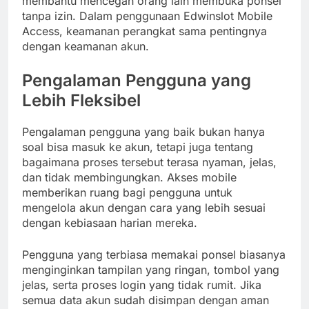
membantu mencegah orang lain membuka ponsel
tanpa izin. Dalam penggunaan Edwinslot Mobile
Access, keamanan perangkat sama pentingnya
dengan keamanan akun.
Pengalaman Pengguna yang
Lebih Fleksibel
Pengalaman pengguna yang baik bukan hanya
soal bisa masuk ke akun, tetapi juga tentang
bagaimana proses tersebut terasa nyaman, jelas,
dan tidak membingungkan. Akses mobile
memberikan ruang bagi pengguna untuk
mengelola akun dengan cara yang lebih sesuai
dengan kebiasaan harian mereka.
Pengguna yang terbiasa memakai ponsel biasanya
menginginkan tampilan yang ringan, tombol yang
jelas, serta proses login yang tidak rumit. Jika
semua data akun sudah disimpan dengan aman