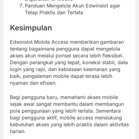
Panduan Mengelola Akun Edwinslot agar
Tetap Praktis dan Tertata
Kesimpulan
Edwinslot Mobile Access memberikan gambaran
tentang bagaimana pengguna dapat mengelola
akses akun melalui ponsel secara lebih fleksibel.
Dengan perangkat yang tepat, koneksi stabil, data
login yang rapi, dan kebiasaan keamanan yang
baik, pengalaman mobile dapat terasa lebih
nyaman dan efisien.
Bagi pengguna baru, memahami akses mobile
sejak awal sangat membantu dalam membangun
pola penggunaan yang lebih tertata. Sementara
bagi pengguna aktif, mobile access mendukung
kebutuhan akses yang lebih praktis dalam aktivitas
harian.