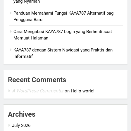
yang Nyaman
Panduan Memahami Fungsi KAYA787 Alternatif bagi
Pengguna Baru
Cara Mengatasi KAYA787 Login yang Berhenti saat
Memuat Halaman
KAYA787 dengan Sistem Navigasi yang Praktis dan
Informatif
Recent Comments
A WordPress Commenter
on
Hello world!
Archives
July 2026