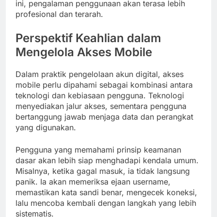
ini, pengalaman penggunaan akan terasa lebih
profesional dan terarah.
Perspektif Keahlian dalam
Mengelola Akses Mobile
Dalam praktik pengelolaan akun digital, akses
mobile perlu dipahami sebagai kombinasi antara
teknologi dan kebiasaan pengguna. Teknologi
menyediakan jalur akses, sementara pengguna
bertanggung jawab menjaga data dan perangkat
yang digunakan.
Pengguna yang memahami prinsip keamanan
dasar akan lebih siap menghadapi kendala umum.
Misalnya, ketika gagal masuk, ia tidak langsung
panik. Ia akan memeriksa ejaan username,
memastikan kata sandi benar, mengecek koneksi,
lalu mencoba kembali dengan langkah yang lebih
sistematis.