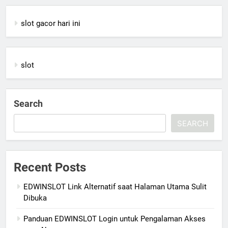
slot gacor hari ini
slot
Search
SEARCH
Recent Posts
EDWINSLOT Link Alternatif saat Halaman Utama Sulit
Dibuka
Panduan EDWINSLOT Login untuk Pengalaman Akses