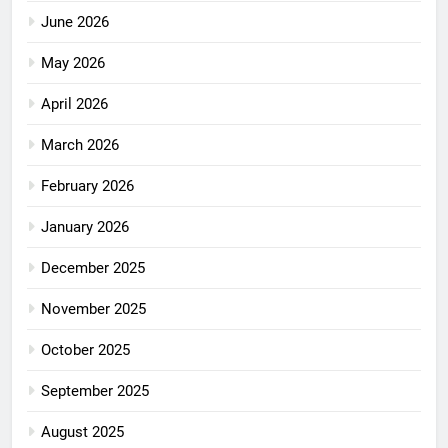
June 2026
May 2026
April 2026
March 2026
February 2026
January 2026
December 2025
November 2025
October 2025
September 2025
August 2025