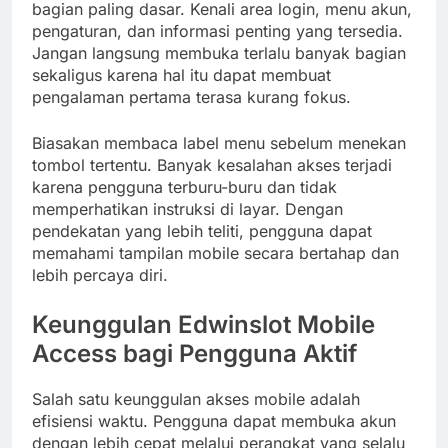
bagian paling dasar. Kenali area login, menu akun,
pengaturan, dan informasi penting yang tersedia.
Jangan langsung membuka terlalu banyak bagian
sekaligus karena hal itu dapat membuat
pengalaman pertama terasa kurang fokus.
Biasakan membaca label menu sebelum menekan
tombol tertentu. Banyak kesalahan akses terjadi
karena pengguna terburu-buru dan tidak
memperhatikan instruksi di layar. Dengan
pendekatan yang lebih teliti, pengguna dapat
memahami tampilan mobile secara bertahap dan
lebih percaya diri.
Keunggulan Edwinslot Mobile
Access bagi Pengguna Aktif
Salah satu keunggulan akses mobile adalah
efisiensi waktu. Pengguna dapat membuka akun
dengan lebih cepat melalui perangkat yang selalu