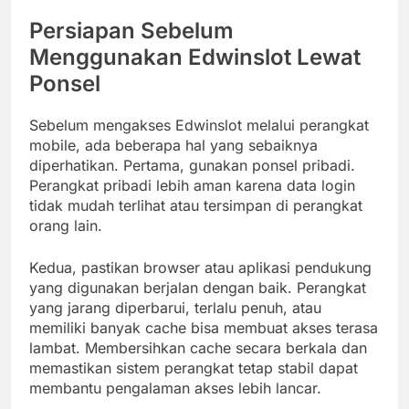
Persiapan Sebelum
Menggunakan Edwinslot Lewat
Ponsel
Sebelum mengakses Edwinslot melalui perangkat
mobile, ada beberapa hal yang sebaiknya
diperhatikan. Pertama, gunakan ponsel pribadi.
Perangkat pribadi lebih aman karena data login
tidak mudah terlihat atau tersimpan di perangkat
orang lain.
Kedua, pastikan browser atau aplikasi pendukung
yang digunakan berjalan dengan baik. Perangkat
yang jarang diperbarui, terlalu penuh, atau
memiliki banyak cache bisa membuat akses terasa
lambat. Membersihkan cache secara berkala dan
memastikan sistem perangkat tetap stabil dapat
membantu pengalaman akses lebih lancar.