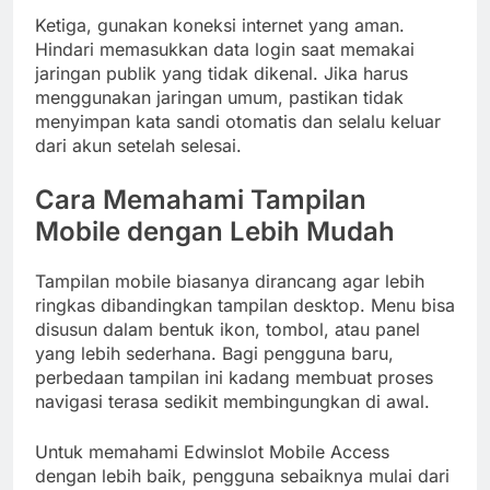
Ketiga, gunakan koneksi internet yang aman.
Hindari memasukkan data login saat memakai
jaringan publik yang tidak dikenal. Jika harus
menggunakan jaringan umum, pastikan tidak
menyimpan kata sandi otomatis dan selalu keluar
dari akun setelah selesai.
Cara Memahami Tampilan
Mobile dengan Lebih Mudah
Tampilan mobile biasanya dirancang agar lebih
ringkas dibandingkan tampilan desktop. Menu bisa
disusun dalam bentuk ikon, tombol, atau panel
yang lebih sederhana. Bagi pengguna baru,
perbedaan tampilan ini kadang membuat proses
navigasi terasa sedikit membingungkan di awal.
Untuk memahami Edwinslot Mobile Access
dengan lebih baik, pengguna sebaiknya mulai dari