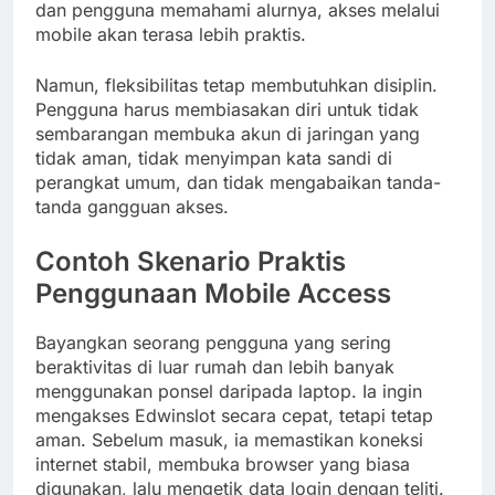
dan pengguna memahami alurnya, akses melalui
mobile akan terasa lebih praktis.
Namun, fleksibilitas tetap membutuhkan disiplin.
Pengguna harus membiasakan diri untuk tidak
sembarangan membuka akun di jaringan yang
tidak aman, tidak menyimpan kata sandi di
perangkat umum, dan tidak mengabaikan tanda-
tanda gangguan akses.
Contoh Skenario Praktis
Penggunaan Mobile Access
Bayangkan seorang pengguna yang sering
beraktivitas di luar rumah dan lebih banyak
menggunakan ponsel daripada laptop. Ia ingin
mengakses Edwinslot secara cepat, tetapi tetap
aman. Sebelum masuk, ia memastikan koneksi
internet stabil, membuka browser yang biasa
digunakan, lalu mengetik data login dengan teliti.