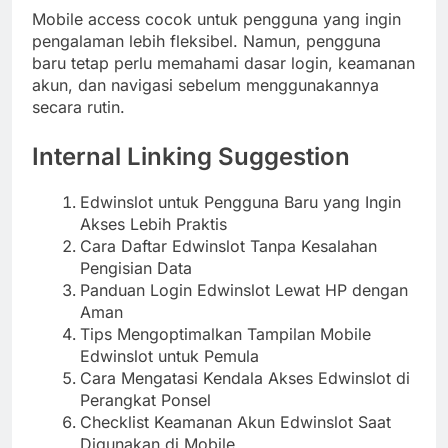
Mobile access cocok untuk pengguna yang ingin
pengalaman lebih fleksibel. Namun, pengguna
baru tetap perlu memahami dasar login, keamanan
akun, dan navigasi sebelum menggunakannya
secara rutin.
Internal Linking Suggestion
Edwinslot untuk Pengguna Baru yang Ingin
Akses Lebih Praktis
Cara Daftar Edwinslot Tanpa Kesalahan
Pengisian Data
Panduan Login Edwinslot Lewat HP dengan
Aman
Tips Mengoptimalkan Tampilan Mobile
Edwinslot untuk Pemula
Cara Mengatasi Kendala Akses Edwinslot di
Perangkat Ponsel
Checklist Keamanan Akun Edwinslot Saat
Digunakan di Mobile