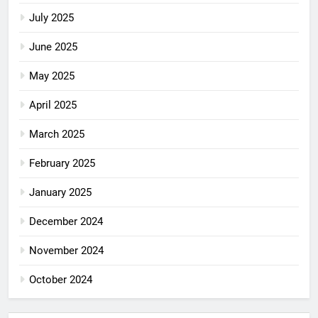
July 2025
June 2025
May 2025
April 2025
March 2025
February 2025
January 2025
December 2024
November 2024
October 2024