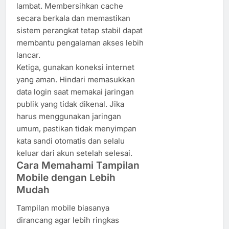
lambat. Membersihkan cache
secara berkala dan memastikan
sistem perangkat tetap stabil dapat
membantu pengalaman akses lebih
lancar.
Ketiga, gunakan koneksi internet
yang aman. Hindari memasukkan
data login saat memakai jaringan
publik yang tidak dikenal. Jika
harus menggunakan jaringan
umum, pastikan tidak menyimpan
kata sandi otomatis dan selalu
keluar dari akun setelah selesai.
Cara Memahami Tampilan
Mobile dengan Lebih
Mudah
Tampilan mobile biasanya
dirancang agar lebih ringkas