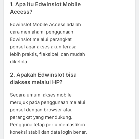
1. Apa itu Edwinslot Mobile
Access?
Edwinslot Mobile Access adalah
cara memahami penggunaan
Edwinslot melalui perangkat
ponsel agar akses akun terasa
lebih praktis, fleksibel, dan mudah
dikelola.
2. Apakah Edwinslot bisa
diakses melalui HP?
Secara umum, akses mobile
merujuk pada penggunaan melalui
ponsel dengan browser atau
perangkat yang mendukung.
Pengguna tetap perlu memastikan
koneksi stabil dan data login benar.