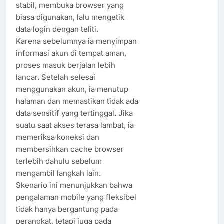
stabil, membuka browser yang
biasa digunakan, lalu mengetik
data login dengan teliti.
Karena sebelumnya ia menyimpan
informasi akun di tempat aman,
proses masuk berjalan lebih
lancar. Setelah selesai
menggunakan akun, ia menutup
halaman dan memastikan tidak ada
data sensitif yang tertinggal. Jika
suatu saat akses terasa lambat, ia
memeriksa koneksi dan
membersihkan cache browser
terlebih dahulu sebelum
mengambil langkah lain.
Skenario ini menunjukkan bahwa
pengalaman mobile yang fleksibel
tidak hanya bergantung pada
perangkat, tetapi juga pada