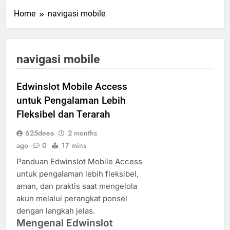
Home
navigasi mobile
navigasi mobile
Edwinslot Mobile Access
untuk Pengalaman Lebih
Fleksibel dan Terarah
625deea
2 months
ago
0
17 mins
Panduan Edwinslot Mobile Access
untuk pengalaman lebih fleksibel,
aman, dan praktis saat mengelola
akun melalui perangkat ponsel
dengan langkah jelas.
Mengenal Edwinslot