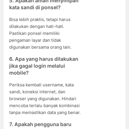
5. Apakah aman menyimpan
kata sandi di ponsel?
Bisa lebih praktis, tetapi harus
dilakukan dengan hati-hati.
Pastikan ponsel memiliki
pengaman layar dan tidak
digunakan bersama orang lain.
6. Apa yang harus dilakukan
jika gagal login melalui
mobile?
Periksa kembali username, kata
sandi, koneksi internet, dan
browser yang digunakan. Hindari
mencoba terlalu banyak kombinasi
tanpa memastikan data yang benar.
7. Apakah pengguna baru