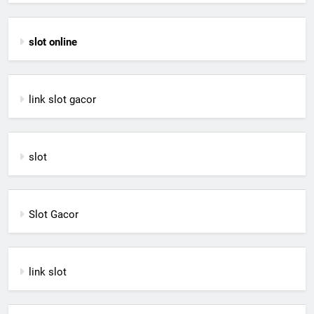
slot online
link slot gacor
slot
Slot Gacor
link slot