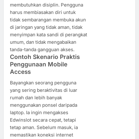
membutuhkan disiplin. Pengguna
harus membiasakan diri untuk
tidak sembarangan membuka akun
di jaringan yang tidak aman, tidak
menyimpan kata sandi di perangkat
umum, dan tidak mengabaikan
tanda-tanda gangguan akses.
Contoh Skenario Praktis
Penggunaan Mobile
Access
Bayangkan seorang pengguna
yang sering beraktivitas di luar
rumah dan lebih banyak
menggunakan ponsel daripada
laptop. Ia ingin mengakses
Edwinslot secara cepat, tetapi
tetap aman. Sebelum masuk, ia
memastikan koneksi internet