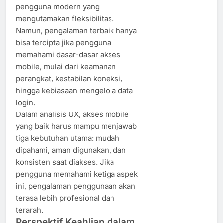
pengguna modern yang
mengutamakan fleksibilitas.
Namun, pengalaman terbaik hanya
bisa tercipta jika pengguna
memahami dasar-dasar akses
mobile, mulai dari keamanan
perangkat, kestabilan koneksi,
hingga kebiasaan mengelola data
login.
Dalam analisis UX, akses mobile
yang baik harus mampu menjawab
tiga kebutuhan utama: mudah
dipahami, aman digunakan, dan
konsisten saat diakses. Jika
pengguna memahami ketiga aspek
ini, pengalaman penggunaan akan
terasa lebih profesional dan
terarah.
Perspektif Keahlian dalam