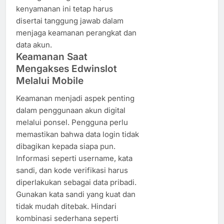
kenyamanan ini tetap harus
disertai tanggung jawab dalam
menjaga keamanan perangkat dan
data akun.
Keamanan Saat
Mengakses Edwinslot
Melalui Mobile
Keamanan menjadi aspek penting
dalam penggunaan akun digital
melalui ponsel. Pengguna perlu
memastikan bahwa data login tidak
dibagikan kepada siapa pun.
Informasi seperti username, kata
sandi, dan kode verifikasi harus
diperlakukan sebagai data pribadi.
Gunakan kata sandi yang kuat dan
tidak mudah ditebak. Hindari
kombinasi sederhana seperti