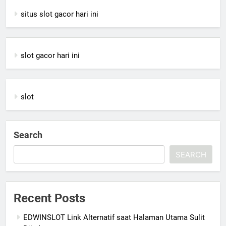
situs slot gacor hari ini
slot gacor hari ini
slot
Search
SEARCH
Recent Posts
EDWINSLOT Link Alternatif saat Halaman Utama Sulit