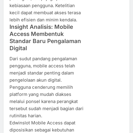
kebiasaan pengguna. Ketelitian
kecil dapat membuat akses terasa
lebih efisien dan minim kendala.
Insight Analisis: Mobile
Access Membentuk
Standar Baru Pengalaman
Digital
Dari sudut pandang pengalaman
pengguna, mobile access telah
menjadi standar penting dalam
pengelolaan akun digital.
Pengguna cenderung memilih
platform yang mudah diakses
melalui ponsel karena perangkat
tersebut sudah menjadi bagian dari
rutinitas harian.
Edwinslot Mobile Access dapat
diposisikan sebagai kebutuhan