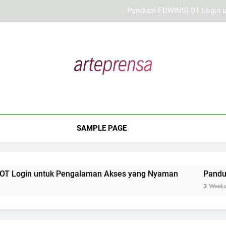
Panduan EDWINSLOT Login u
Panduan Memahami Fungsi KA
Cara Mengatasi KAYA787 Logi
EDWINSLOT Link Altern
e Prensa
Panduan EDWINSLOT Login u
ni Dan Konten Digital Di Arte Prensa. Untuk Para Kreator Yang 
Panduan Memahami Fungsi KA
SAMPLE PAGE
Cara Mengatasi KAYA787 Logi
tuk Pengalaman Akses yang Nyaman
Panduan Memahami
3 Weeks Ago