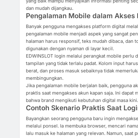
yang baik mampu menyajikan informasi penting seca
dan mudah dijangkau.
Pengalaman Mobile dalam Akse
Banyak pengguna mengakses platform digital melalu
pengalaman mobile menjadi aspek yang sangat pen
halaman harus responsif, teks mudah dibaca, dan t
digunakan dengan nyaman di layar kecil.
EDWINSLOT login melalui perangkat mobile perlu 
tampilan yang tidak terlalu padat. Kolom input harus
berat, dan proses masuk sebaiknya tidak memerluk
membingungkan.
Jika pengalaman mobile berjalan baik, pengguna a
praktis saat mengakses akun kapan saja. Ini dapat
bahwa brand mengikuti kebutuhan digital masa kini
Contoh Skenario Praktis Saat Logi
Bayangkan seorang pengguna baru ingin mengak
melalui ponsel. Ia membuka browser, mencari nam
lalu masuk ke halaman yang relevan. Namun, saat p