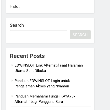
slot
Search
SEARCH
Recent Posts
EDWINSLOT Link Alternatif saat Halaman
Utama Sulit Dibuka
Panduan EDWINSLOT Login untuk
Pengalaman Akses yang Nyaman
Panduan Memahami Fungsi KAYA787
Alternatif bagi Pengguna Baru