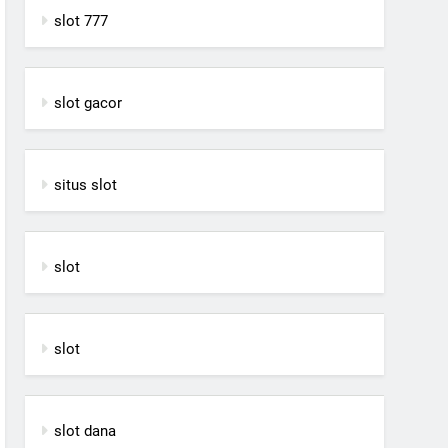
slot 777
slot gacor
situs slot
slot
slot
slot dana