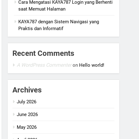
Cara Mengatasi KAYA787 Login yang Berhenti
saat Memuat Halaman
KAYA787 dengan Sistem Navigasi yang
Praktis dan Informatif
Recent Comments
A WordPress Commenter
on
Hello world!
Archives
July 2026
June 2026
May 2026