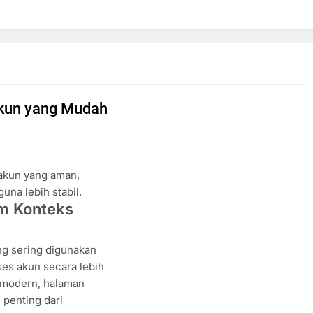
kun yang Mudah
akun yang aman,
na lebih stabil.
m Konteks
ng sering digunakan
es akun secara lebih
l modern, halaman
 penting dari