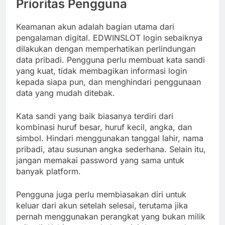
Prioritas Pengguna
Keamanan akun adalah bagian utama dari
pengalaman digital. EDWINSLOT login sebaiknya
dilakukan dengan memperhatikan perlindungan
data pribadi. Pengguna perlu membuat kata sandi
yang kuat, tidak membagikan informasi login
kepada siapa pun, dan menghindari penggunaan
data yang mudah ditebak.
Kata sandi yang baik biasanya terdiri dari
kombinasi huruf besar, huruf kecil, angka, dan
simbol. Hindari menggunakan tanggal lahir, nama
pribadi, atau susunan angka sederhana. Selain itu,
jangan memakai password yang sama untuk
banyak platform.
Pengguna juga perlu membiasakan diri untuk
keluar dari akun setelah selesai, terutama jika
pernah menggunakan perangkat yang bukan milik