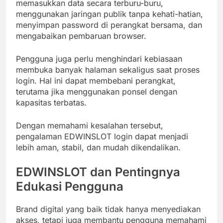
memasukkan data secara terburu-buru,
menggunakan jaringan publik tanpa kehati-hatian,
menyimpan password di perangkat bersama, dan
mengabaikan pembaruan browser.
Pengguna juga perlu menghindari kebiasaan
membuka banyak halaman sekaligus saat proses
login. Hal ini dapat membebani perangkat,
terutama jika menggunakan ponsel dengan
kapasitas terbatas.
Dengan memahami kesalahan tersebut,
pengalaman EDWINSLOT login dapat menjadi
lebih aman, stabil, dan mudah dikendalikan.
EDWINSLOT dan Pentingnya
Edukasi Pengguna
Brand digital yang baik tidak hanya menyediakan
akses, tetapi juga membantu pengguna memahami