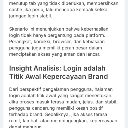
menutup tab yang tidak diperlukan, membersihkan
cache jika perlu, lalu mencoba kembali ketika
jaringan lebih stabil.
Skenario ini menunjukkan bahwa keberhasilan
login tidak hanya bergantung pada platform.
Perangkat, koneksi, browser, dan kebiasaan
pengguna juga memiliki peran besar dalam
menciptakan akses yang aman dan lancar.
Insight Analisis: Login adalah
Titik Awal Kepercayaan Brand
Dari perspektif pengalaman pengguna, halaman
login adalah titik awal yang sangat menentukan.
Jika proses masuk terasa mudah, jelas, dan stabil,
pengguna cenderung memiliki kesan positif
terhadap brand. Sebaliknya, jika akses terasa
rumit, lambat, atau membingungkan, kepercayaan
dapat menurun.