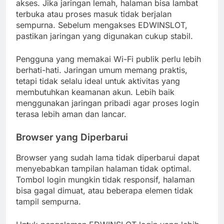
akses. Jika jaringan lemah, halaman bisa lambat
terbuka atau proses masuk tidak berjalan
sempurna. Sebelum mengakses EDWINSLOT,
pastikan jaringan yang digunakan cukup stabil.
Pengguna yang memakai Wi-Fi publik perlu lebih
berhati-hati. Jaringan umum memang praktis,
tetapi tidak selalu ideal untuk aktivitas yang
membutuhkan keamanan akun. Lebih baik
menggunakan jaringan pribadi agar proses login
terasa lebih aman dan lancar.
Browser yang Diperbarui
Browser yang sudah lama tidak diperbarui dapat
menyebabkan tampilan halaman tidak optimal.
Tombol login mungkin tidak responsif, halaman
bisa gagal dimuat, atau beberapa elemen tidak
tampil sempurna.