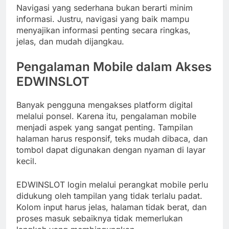
Navigasi yang sederhana bukan berarti minim
informasi. Justru, navigasi yang baik mampu
menyajikan informasi penting secara ringkas,
jelas, dan mudah dijangkau.
Pengalaman Mobile dalam Akses
EDWINSLOT
Banyak pengguna mengakses platform digital
melalui ponsel. Karena itu, pengalaman mobile
menjadi aspek yang sangat penting. Tampilan
halaman harus responsif, teks mudah dibaca, dan
tombol dapat digunakan dengan nyaman di layar
kecil.
EDWINSLOT login melalui perangkat mobile perlu
didukung oleh tampilan yang tidak terlalu padat.
Kolom input harus jelas, halaman tidak berat, dan
proses masuk sebaiknya tidak memerlukan