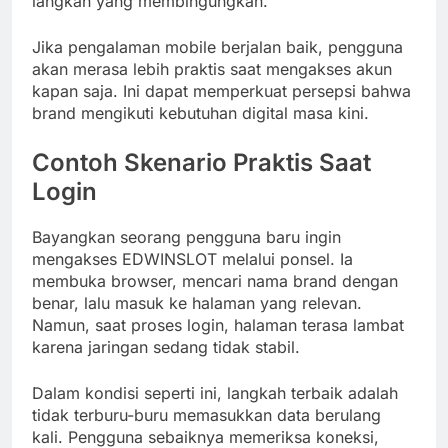
langkah yang membingungkan.
Jika pengalaman mobile berjalan baik, pengguna
akan merasa lebih praktis saat mengakses akun
kapan saja. Ini dapat memperkuat persepsi bahwa
brand mengikuti kebutuhan digital masa kini.
Contoh Skenario Praktis Saat
Login
Bayangkan seorang pengguna baru ingin
mengakses EDWINSLOT melalui ponsel. Ia
membuka browser, mencari nama brand dengan
benar, lalu masuk ke halaman yang relevan.
Namun, saat proses login, halaman terasa lambat
karena jaringan sedang tidak stabil.
Dalam kondisi seperti ini, langkah terbaik adalah
tidak terburu-buru memasukkan data berulang
kali. Pengguna sebaiknya memeriksa koneksi,