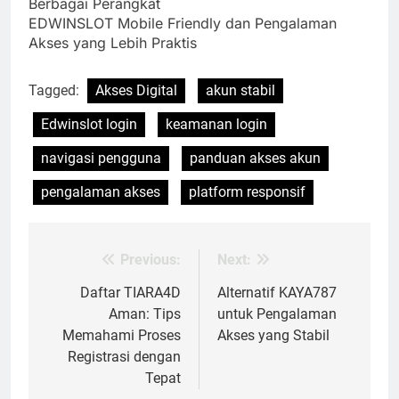
Berbagai Perangkat
EDWINSLOT Mobile Friendly dan Pengalaman
Akses yang Lebih Praktis
Tagged:
Akses Digital
akun stabil
Edwinslot login
keamanan login
navigasi pengguna
panduan akses akun
pengalaman akses
platform responsif
Previous:
Next:
Post
navigation
Daftar TIARA4D
Alternatif KAYA787
Aman: Tips
untuk Pengalaman
Memahami Proses
Akses yang Stabil
Registrasi dengan
Tepat