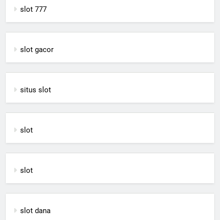
slot 777
slot gacor
situs slot
slot
slot
slot dana