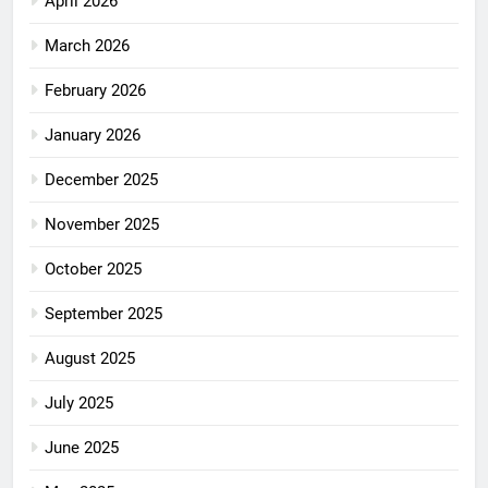
April 2026
March 2026
February 2026
January 2026
December 2025
November 2025
October 2025
September 2025
August 2025
July 2025
June 2025