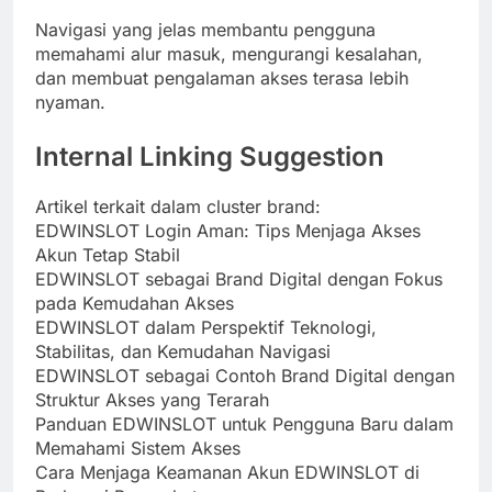
Navigasi yang jelas membantu pengguna
memahami alur masuk, mengurangi kesalahan,
dan membuat pengalaman akses terasa lebih
nyaman.
Internal Linking Suggestion
Artikel terkait dalam cluster brand:
EDWINSLOT Login Aman: Tips Menjaga Akses
Akun Tetap Stabil
EDWINSLOT sebagai Brand Digital dengan Fokus
pada Kemudahan Akses
EDWINSLOT dalam Perspektif Teknologi,
Stabilitas, dan Kemudahan Navigasi
EDWINSLOT sebagai Contoh Brand Digital dengan
Struktur Akses yang Terarah
Panduan EDWINSLOT untuk Pengguna Baru dalam
Memahami Sistem Akses
Cara Menjaga Keamanan Akun EDWINSLOT di