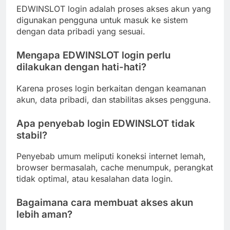
EDWINSLOT login adalah proses akses akun yang
digunakan pengguna untuk masuk ke sistem
dengan data pribadi yang sesuai.
Mengapa EDWINSLOT login perlu
dilakukan dengan hati-hati?
Karena proses login berkaitan dengan keamanan
akun, data pribadi, dan stabilitas akses pengguna.
Apa penyebab login EDWINSLOT tidak
stabil?
Penyebab umum meliputi koneksi internet lemah,
browser bermasalah, cache menumpuk, perangkat
tidak optimal, atau kesalahan data login.
Bagaimana cara membuat akses akun
lebih aman?