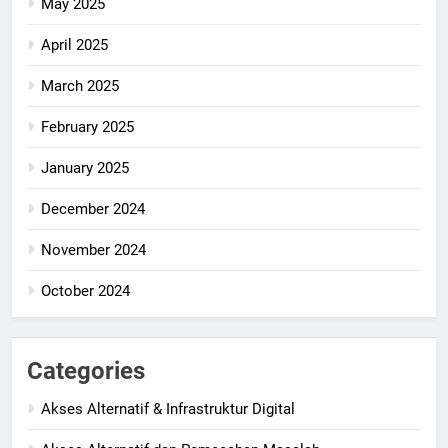
May 2025
April 2025
March 2025
February 2025
January 2025
December 2024
November 2024
October 2024
Categories
Akses Alternatif & Infrastruktur Digital