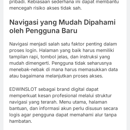
pribadi. Kebiasaan sederhana ini dapat membantu
mencegah risiko akses tidak sah.
Navigasi yang Mudah Dipahami
oleh Pengguna Baru
Navigasi menjadi salah satu faktor penting dalam
proses login. Halaman yang baik harus memiliki
tampilan rapi, tombol jelas, dan instruksi yang
mudah dimengerti. Pengguna tidak seharusnya
menebak-nebak di mana harus memasukkan data
atau bagaimana melanjutkan proses akses.
EDWINSLOT sebagai brand digital dapat
memperkuat kesan profesional melalui struktur
navigasi yang terarah. Menu utama, halaman
bantuan, dan informasi akun perlu disusun secara
logis agar pengguna dapat memahami alur tanpa
hambatan.