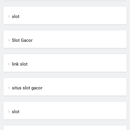
slot
Slot Gacor
link slot
situs slot gacor
slot