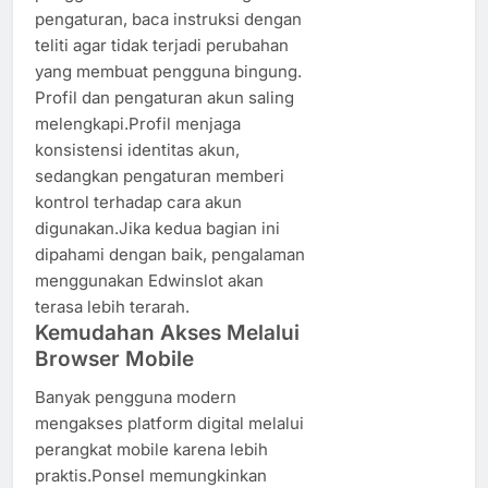
pengaturan, baca instruksi dengan
teliti agar tidak terjadi perubahan
yang membuat pengguna bingung.
Profil dan pengaturan akun saling
melengkapi.Profil menjaga
konsistensi identitas akun,
sedangkan pengaturan memberi
kontrol terhadap cara akun
digunakan.Jika kedua bagian ini
dipahami dengan baik, pengalaman
menggunakan Edwinslot akan
terasa lebih terarah.
Kemudahan Akses Melalui
Browser Mobile
Banyak pengguna modern
mengakses platform digital melalui
perangkat mobile karena lebih
praktis.Ponsel memungkinkan