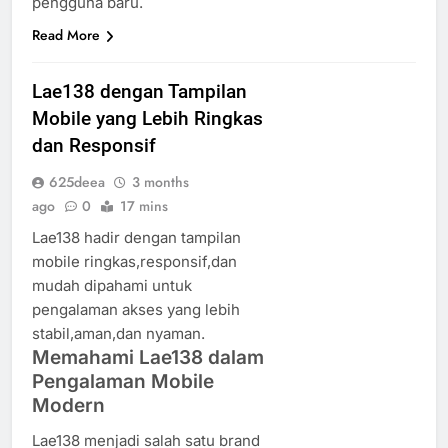
pengguna baru.
Read More
Lae138 dengan Tampilan
Mobile yang Lebih Ringkas
dan Responsif
625deea
3 months
ago
0
17 mins
Lae138 hadir dengan tampilan
mobile ringkas,responsif,dan
mudah dipahami untuk
pengalaman akses yang lebih
stabil,aman,dan nyaman.
Memahami Lae138 dalam
Pengalaman Mobile
Modern
Lae138 menjadi salah satu brand