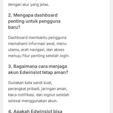
dengan alur yang jelas.
2. Mengapa dashboard
penting untuk pengguna
baru?
Dashboard membantu pengguna
memahami informasi awal, menu
utama, arah navigasi, dan akses
menuju fitur penting setelah login.
3. Bagaimana cara menjaga
akun Edwinslot tetap aman?
Gunakan kata sandi kuat,
perangkat pribadi, jaringan aman,
baca notifikasi, dan logout setelah
selesai menggunakan akun.
4. Apakah Edwinslot bisa