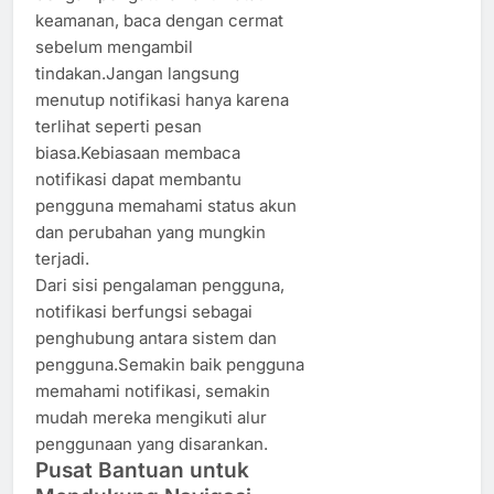
keamanan, baca dengan cermat
sebelum mengambil
tindakan.Jangan langsung
menutup notifikasi hanya karena
terlihat seperti pesan
biasa.Kebiasaan membaca
notifikasi dapat membantu
pengguna memahami status akun
dan perubahan yang mungkin
terjadi.
Dari sisi pengalaman pengguna,
notifikasi berfungsi sebagai
penghubung antara sistem dan
pengguna.Semakin baik pengguna
memahami notifikasi, semakin
mudah mereka mengikuti alur
penggunaan yang disarankan.
Pusat Bantuan untuk