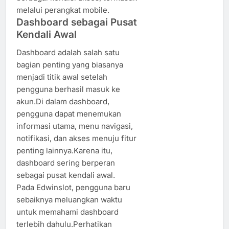
melalui perangkat mobile.
Dashboard sebagai Pusat
Kendali Awal
Dashboard adalah salah satu
bagian penting yang biasanya
menjadi titik awal setelah
pengguna berhasil masuk ke
akun.Di dalam dashboard,
pengguna dapat menemukan
informasi utama, menu navigasi,
notifikasi, dan akses menuju fitur
penting lainnya.Karena itu,
dashboard sering berperan
sebagai pusat kendali awal.
Pada Edwinslot, pengguna baru
sebaiknya meluangkan waktu
untuk memahami dashboard
terlebih dahulu.Perhatikan