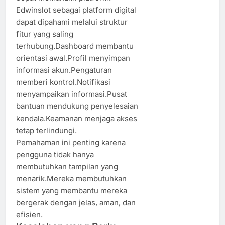
Edwinslot sebagai platform digital
dapat dipahami melalui struktur
fitur yang saling
terhubung.Dashboard membantu
orientasi awal.Profil menyimpan
informasi akun.Pengaturan
memberi kontrol.Notifikasi
menyampaikan informasi.Pusat
bantuan mendukung penyelesaian
kendala.Keamanan menjaga akses
tetap terlindungi.
Pemahaman ini penting karena
pengguna tidak hanya
membutuhkan tampilan yang
menarik.Mereka membutuhkan
sistem yang membantu mereka
bergerak dengan jelas, aman, dan
efisien.