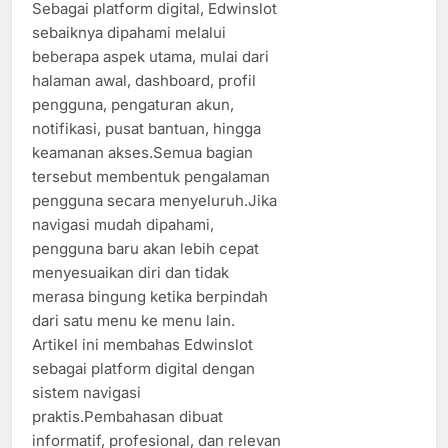
Sebagai platform digital, Edwinslot
sebaiknya dipahami melalui
beberapa aspek utama, mulai dari
halaman awal, dashboard, profil
pengguna, pengaturan akun,
notifikasi, pusat bantuan, hingga
keamanan akses.Semua bagian
tersebut membentuk pengalaman
pengguna secara menyeluruh.Jika
navigasi mudah dipahami,
pengguna baru akan lebih cepat
menyesuaikan diri dan tidak
merasa bingung ketika berpindah
dari satu menu ke menu lain.
Artikel ini membahas Edwinslot
sebagai platform digital dengan
sistem navigasi
praktis.Pembahasan dibuat
informatif, profesional, dan relevan