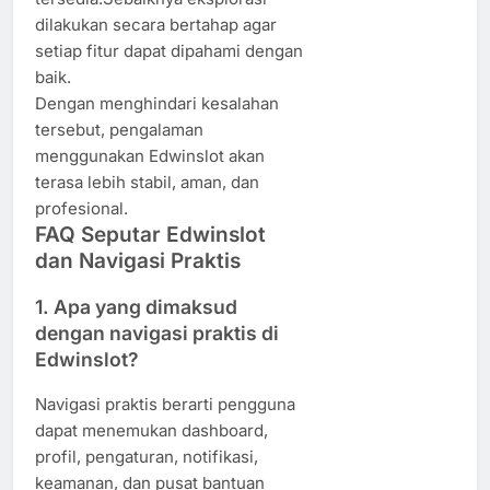
dilakukan secara bertahap agar
setiap fitur dapat dipahami dengan
baik.
Dengan menghindari kesalahan
tersebut, pengalaman
menggunakan Edwinslot akan
terasa lebih stabil, aman, dan
profesional.
FAQ Seputar Edwinslot
dan Navigasi Praktis
1. Apa yang dimaksud
dengan navigasi praktis di
Edwinslot?
Navigasi praktis berarti pengguna
dapat menemukan dashboard,
profil, pengaturan, notifikasi,
keamanan, dan pusat bantuan