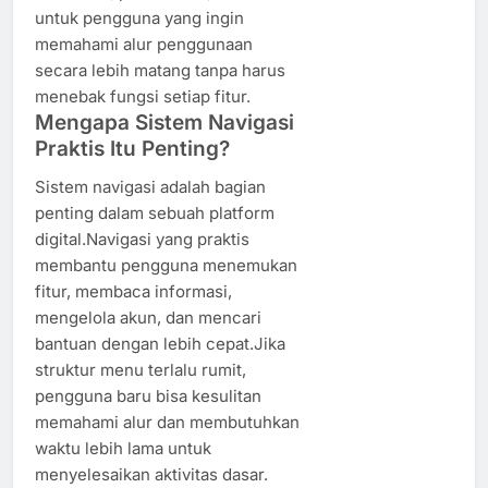
untuk pengguna yang ingin
memahami alur penggunaan
secara lebih matang tanpa harus
menebak fungsi setiap fitur.
Mengapa Sistem Navigasi
Praktis Itu Penting?
Sistem navigasi adalah bagian
penting dalam sebuah platform
digital.Navigasi yang praktis
membantu pengguna menemukan
fitur, membaca informasi,
mengelola akun, dan mencari
bantuan dengan lebih cepat.Jika
struktur menu terlalu rumit,
pengguna baru bisa kesulitan
memahami alur dan membutuhkan
waktu lebih lama untuk
menyelesaikan aktivitas dasar.