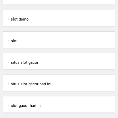
slot demo
slot
situs slot gacor
situs slot gacor hari ini
slot gacor hari ini