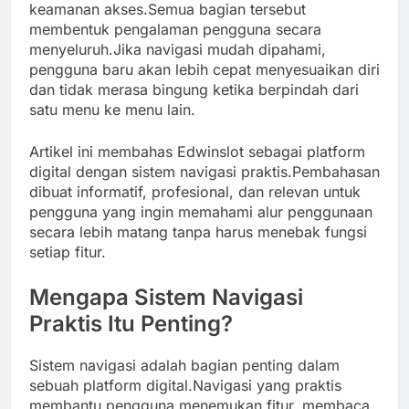
keamanan akses.Semua bagian tersebut
membentuk pengalaman pengguna secara
menyeluruh.Jika navigasi mudah dipahami,
pengguna baru akan lebih cepat menyesuaikan diri
dan tidak merasa bingung ketika berpindah dari
satu menu ke menu lain.
Artikel ini membahas Edwinslot sebagai platform
digital dengan sistem navigasi praktis.Pembahasan
dibuat informatif, profesional, dan relevan untuk
pengguna yang ingin memahami alur penggunaan
secara lebih matang tanpa harus menebak fungsi
setiap fitur.
Mengapa Sistem Navigasi
Praktis Itu Penting?
Sistem navigasi adalah bagian penting dalam
sebuah platform digital.Navigasi yang praktis
membantu pengguna menemukan fitur, membaca