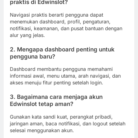
praktis di Edwinslot?
Navigasi praktis berarti pengguna dapat
menemukan dashboard, profil, pengaturan,
notifikasi, keamanan, dan pusat bantuan dengan
alur yang jelas.
2. Mengapa dashboard penting untuk
pengguna baru?
Dashboard membantu pengguna memahami
informasi awal, menu utama, arah navigasi, dan
akses menuju fitur penting setelah login.
3. Bagaimana cara menjaga akun
Edwinslot tetap aman?
Gunakan kata sandi kuat, perangkat pribadi,
jaringan aman, baca notifikasi, dan logout setelah
selesai menggunakan akun.