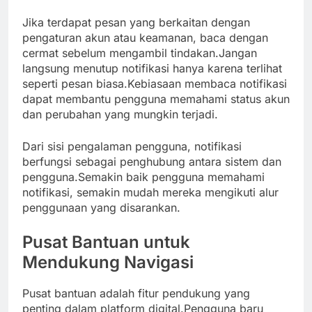
Jika terdapat pesan yang berkaitan dengan
pengaturan akun atau keamanan, baca dengan
cermat sebelum mengambil tindakan.Jangan
langsung menutup notifikasi hanya karena terlihat
seperti pesan biasa.Kebiasaan membaca notifikasi
dapat membantu pengguna memahami status akun
dan perubahan yang mungkin terjadi.
Dari sisi pengalaman pengguna, notifikasi
berfungsi sebagai penghubung antara sistem dan
pengguna.Semakin baik pengguna memahami
notifikasi, semakin mudah mereka mengikuti alur
penggunaan yang disarankan.
Pusat Bantuan untuk
Mendukung Navigasi
Pusat bantuan adalah fitur pendukung yang
penting dalam platform digital.Pengguna baru