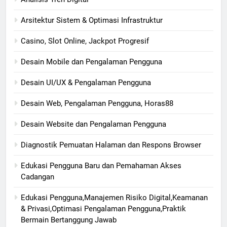
Arsitektur Sistem & Optimasi Infrastruktur
Casino, Slot Online, Jackpot Progresif
Desain Mobile dan Pengalaman Pengguna
Desain UI/UX & Pengalaman Pengguna
Desain Web, Pengalaman Pengguna, Horas88
Desain Website dan Pengalaman Pengguna
Diagnostik Pemuatan Halaman dan Respons Browser
Edukasi Pengguna Baru dan Pemahaman Akses
Cadangan
Edukasi Pengguna,Manajemen Risiko Digital,Keamanan
& Privasi,Optimasi Pengalaman Pengguna,Praktik
Bermain Bertanggung Jawab