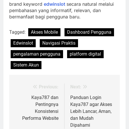
brand keyword
edwinslot
secara natural melalui
pembahasan yang informatif, relevan, dan
bermanfaat bagi pengguna baru.
Tagged:
Akses Mobile
Dashboard Pengguna
Edwinslot
Navigasi Praktis
pengalaman pengguna
platform digital
Sistem Akun
Previous:
Next:
Post
navigation
Kaya787 dan
Panduan Login
Pentingnya
Kaya787 agar Akses
Konsistensi
Lebih Lancar, Aman,
Performa Website
dan Mudah
Dipahami