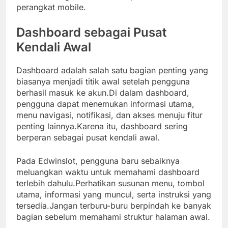
perangkat mobile.
Dashboard sebagai Pusat
Kendali Awal
Dashboard adalah salah satu bagian penting yang
biasanya menjadi titik awal setelah pengguna
berhasil masuk ke akun.Di dalam dashboard,
pengguna dapat menemukan informasi utama,
menu navigasi, notifikasi, dan akses menuju fitur
penting lainnya.Karena itu, dashboard sering
berperan sebagai pusat kendali awal.
Pada Edwinslot, pengguna baru sebaiknya
meluangkan waktu untuk memahami dashboard
terlebih dahulu.Perhatikan susunan menu, tombol
utama, informasi yang muncul, serta instruksi yang
tersedia.Jangan terburu-buru berpindah ke banyak
bagian sebelum memahami struktur halaman awal.