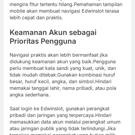
mengira fitur tertentu hilang.Pemahaman tampilan
mobile akan membuat navigasi Edwinslot terasa
lebih cepat dan praktis.
Keamanan Akun sebagai
Prioritas Pengguna
Navigasi praktis akan lebih bermanfaat jika
didukung keamanan akun yang baik.Pengguna
perlu membuat kata sandi yang kuat, unik, dan
tidak mudah ditebak.Gunakan kombinasi huruf
besar, huruf kecil, angka, dan simbol.Hindari
memakai tanggal lahir, nama pribadi, atau pola
angka sederhana.
Saat login ke Edwinslot, gunakan perangkat
pribadi dan jaringan yang terpercaya.Hindari
memasukkan data akun melalui perangkat umum
atau jaringan publik yang tidak terlindungi.Jika
terpaksa memakai perangkat yang bukan milik