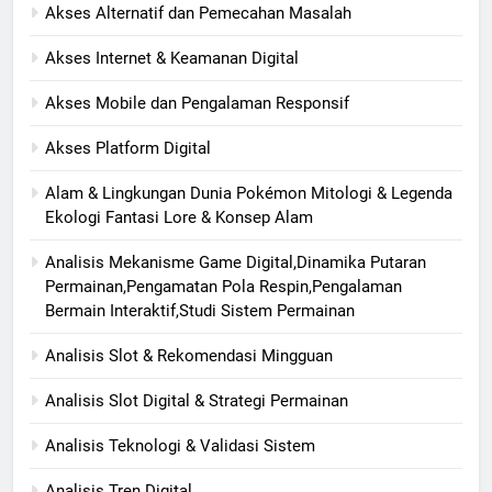
Akses Alternatif dan Pemecahan Masalah
Akses Internet & Keamanan Digital
Akses Mobile dan Pengalaman Responsif
Akses Platform Digital
Alam & Lingkungan Dunia Pokémon Mitologi & Legenda
Ekologi Fantasi Lore & Konsep Alam
Analisis Mekanisme Game Digital,Dinamika Putaran
Permainan,Pengamatan Pola Respin,Pengalaman
Bermain Interaktif,Studi Sistem Permainan
Analisis Slot & Rekomendasi Mingguan
Analisis Slot Digital & Strategi Permainan
Analisis Teknologi & Validasi Sistem
Analisis Tren Digital