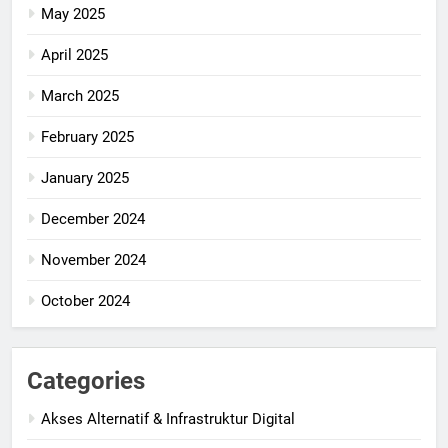
May 2025
April 2025
March 2025
February 2025
January 2025
December 2024
November 2024
October 2024
Categories
Akses Alternatif & Infrastruktur Digital