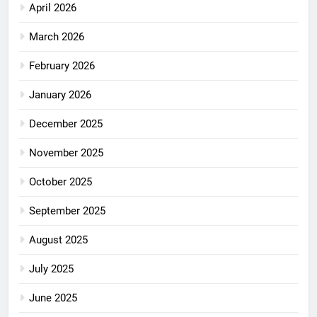
April 2026
March 2026
February 2026
January 2026
December 2025
November 2025
October 2025
September 2025
August 2025
July 2025
June 2025