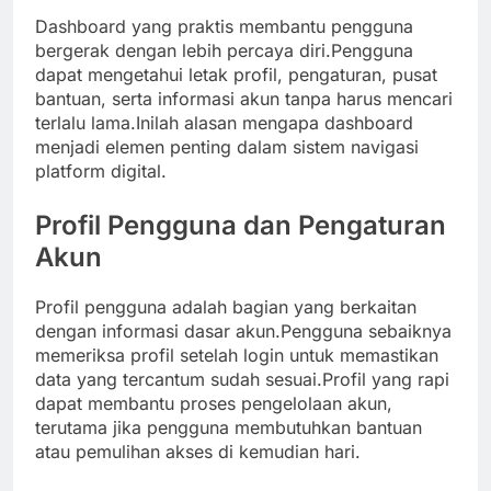
Dashboard yang praktis membantu pengguna
bergerak dengan lebih percaya diri.Pengguna
dapat mengetahui letak profil, pengaturan, pusat
bantuan, serta informasi akun tanpa harus mencari
terlalu lama.Inilah alasan mengapa dashboard
menjadi elemen penting dalam sistem navigasi
platform digital.
Profil Pengguna dan Pengaturan
Akun
Profil pengguna adalah bagian yang berkaitan
dengan informasi dasar akun.Pengguna sebaiknya
memeriksa profil setelah login untuk memastikan
data yang tercantum sudah sesuai.Profil yang rapi
dapat membantu proses pengelolaan akun,
terutama jika pengguna membutuhkan bantuan
atau pemulihan akses di kemudian hari.