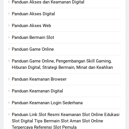
Panduan Akses dan Keamanan Digital
Panduan Akses Digital
Panduan Akses Web
Panduan Bermain Slot
Panduan Game Online
Panduan Game Online, Pengembangan Skill Gaming,
Hiburan Digital, Strategi Bermain, Minat dan Keahlian
Panduan Keamanan Browser
Panduan Keamanan Digital
Panduan Keamanan Login Sederhana
Panduan Link Slot Resmi Keamanan Slot Online Edukasi
Slot Digital Tips Bermain Slot Aman Slot Online
Terpercaya Referensi Slot Pemula