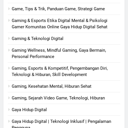
Game, Tips & Trik, Panduan Game, Strategi Game
Gaming & Esports Etika Digital Mental & Psikologi
Gamer Komunitas Online Gaya Hidup Digital Sehat
Gaming & Teknologi Digital
Gaming Wellness, Mindful Gaming, Gaya Bermain,
Personal Performance
Gaming, Esports & Kompetitif, Pengembangan Diri,
Teknologi & Hiburan, Skill Development
Gaming, Kesehatan Mental, Hiburan Sehat
Gaming, Sejarah Video Game, Teknologi, Hiburan
Gaya Hidup Digital
Gaya Hidup Digital | Teknologi Inklusif | Pengalaman
Pengguna