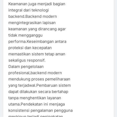
Keamanan juga menjadi bagian
integral dari teknologi
backend.Backend modern
mengintegrasikan lapisan
keamanan yang dirancang agar
tidak mengganggu
performa.Keseimbangan antara
proteksi dan kecepatan
memastikan sistem tetap aman
sekaligus responsif.
Dalam pengelolaan
profesional,backend modern
mendukung proses pemeliharaan
yang terjadwal.Pembaruan sistem
dapat dilakukan secara bertahap
tanpa menghentikan layanan
utama.Pendekatan ini menjaga
konsistensi pengalaman pengguna
meskipun terjadi peningkatan