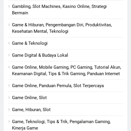
Gambling, Slot Machines, Kasino Online, Strategi
Bermain
Game & Hiburan, Pengembangan Diri, Produktivitas,
Kesehatan Mental, Teknologi
Game & Teknologi
Game Digital & Budaya Lokal
Game Online, Mobile Gaming, PC Gaming, Tutorial Akun,
Keamanan Digital, Tips & Trik Gaming, Panduan Internet
Game Online, Panduan Pemula, Slot Terpercaya
Game Online, Slot
Game, Hiburan, Slot
Game, Teknologi, Tips & Trik, Pengalaman Gaming,
Kinerja Game