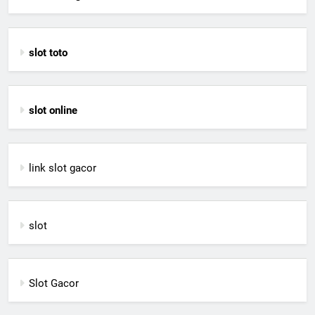
slot toto
slot online
link slot gacor
slot
Slot Gacor