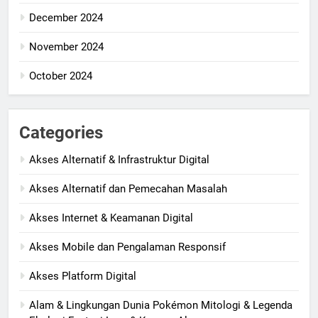
December 2024
November 2024
October 2024
Categories
Akses Alternatif & Infrastruktur Digital
Akses Alternatif dan Pemecahan Masalah
Akses Internet & Keamanan Digital
Akses Mobile dan Pengalaman Responsif
Akses Platform Digital
Alam & Lingkungan Dunia Pokémon Mitologi & Legenda