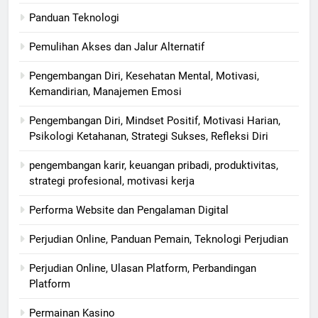
Panduan Teknologi
Pemulihan Akses dan Jalur Alternatif
Pengembangan Diri, Kesehatan Mental, Motivasi,
Kemandirian, Manajemen Emosi
Pengembangan Diri, Mindset Positif, Motivasi Harian,
Psikologi Ketahanan, Strategi Sukses, Refleksi Diri
pengembangan karir, keuangan pribadi, produktivitas,
strategi profesional, motivasi kerja
Performa Website dan Pengalaman Digital
Perjudian Online, Panduan Pemain, Teknologi Perjudian
Perjudian Online, Ulasan Platform, Perbandingan
Platform
Permainan Kasino