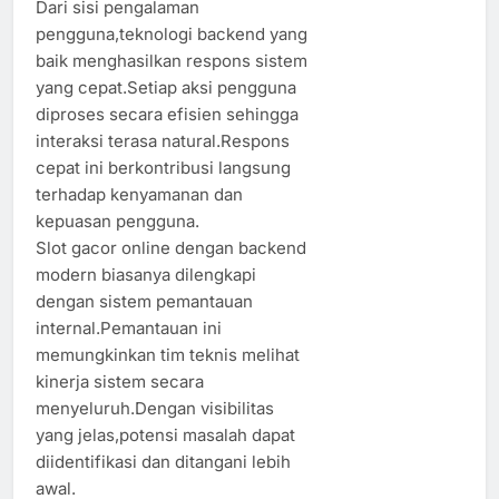
Dari sisi pengalaman
pengguna,teknologi backend yang
baik menghasilkan respons sistem
yang cepat.Setiap aksi pengguna
diproses secara efisien sehingga
interaksi terasa natural.Respons
cepat ini berkontribusi langsung
terhadap kenyamanan dan
kepuasan pengguna.
Slot gacor online dengan backend
modern biasanya dilengkapi
dengan sistem pemantauan
internal.Pemantauan ini
memungkinkan tim teknis melihat
kinerja sistem secara
menyeluruh.Dengan visibilitas
yang jelas,potensi masalah dapat
diidentifikasi dan ditangani lebih
awal.