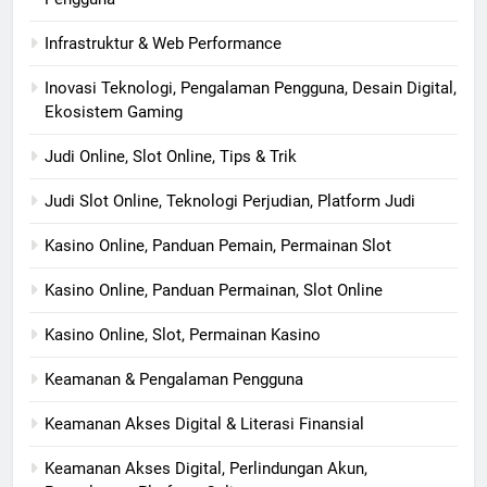
Infrastruktur & Web Performance
Inovasi Teknologi, Pengalaman Pengguna, Desain Digital,
Ekosistem Gaming
Judi Online, Slot Online, Tips & Trik
Judi Slot Online, Teknologi Perjudian, Platform Judi
Kasino Online, Panduan Pemain, Permainan Slot
Kasino Online, Panduan Permainan, Slot Online
Kasino Online, Slot, Permainan Kasino
Keamanan & Pengalaman Pengguna
Keamanan Akses Digital & Literasi Finansial
Keamanan Akses Digital, Perlindungan Akun,