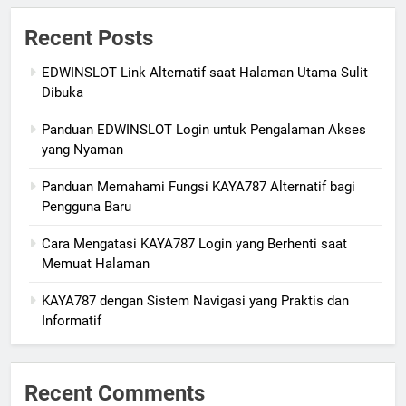
Recent Posts
EDWINSLOT Link Alternatif saat Halaman Utama Sulit
Dibuka
Panduan EDWINSLOT Login untuk Pengalaman Akses
yang Nyaman
Panduan Memahami Fungsi KAYA787 Alternatif bagi
Pengguna Baru
Cara Mengatasi KAYA787 Login yang Berhenti saat
Memuat Halaman
KAYA787 dengan Sistem Navigasi yang Praktis dan
Informatif
Recent Comments