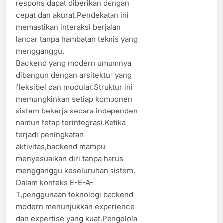
respons dapat diberikan dengan
cepat dan akurat.Pendekatan ini
memastikan interaksi berjalan
lancar tanpa hambatan teknis yang
mengganggu.
Backend yang modern umumnya
dibangun dengan arsitektur yang
fleksibel dan modular.Struktur ini
memungkinkan setiap komponen
sistem bekerja secara independen
namun tetap terintegrasi.Ketika
terjadi peningkatan
aktivitas,backend mampu
menyesuaikan diri tanpa harus
mengganggu keseluruhan sistem.
Dalam konteks E-E-A-
T,penggunaan teknologi backend
modern menunjukkan experience
dan expertise yang kuat.Pengelola