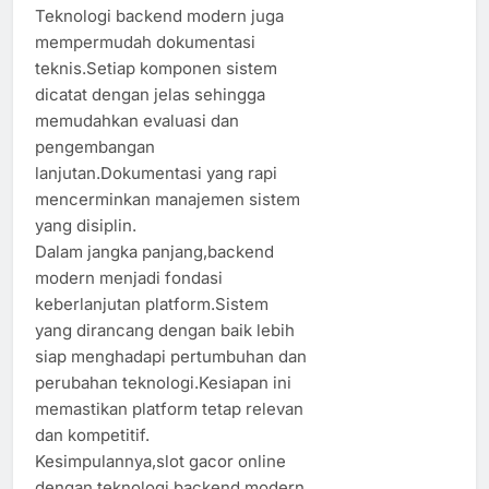
Teknologi backend modern juga
mempermudah dokumentasi
teknis.Setiap komponen sistem
dicatat dengan jelas sehingga
memudahkan evaluasi dan
pengembangan
lanjutan.Dokumentasi yang rapi
mencerminkan manajemen sistem
yang disiplin.
Dalam jangka panjang,backend
modern menjadi fondasi
keberlanjutan platform.Sistem
yang dirancang dengan baik lebih
siap menghadapi pertumbuhan dan
perubahan teknologi.Kesiapan ini
memastikan platform tetap relevan
dan kompetitif.
Kesimpulannya,slot gacor online
dengan teknologi backend modern