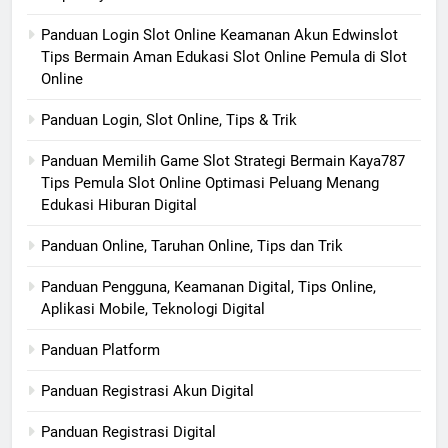
Panduan Login Slot Online Keamanan Akun Edwinslot
Tips Bermain Aman Edukasi Slot Online Pemula di Slot
Online
Panduan Login, Slot Online, Tips & Trik
Panduan Memilih Game Slot Strategi Bermain Kaya787
Tips Pemula Slot Online Optimasi Peluang Menang
Edukasi Hiburan Digital
Panduan Online, Taruhan Online, Tips dan Trik
Panduan Pengguna, Keamanan Digital, Tips Online,
Aplikasi Mobile, Teknologi Digital
Panduan Platform
Panduan Registrasi Akun Digital
Panduan Registrasi Digital