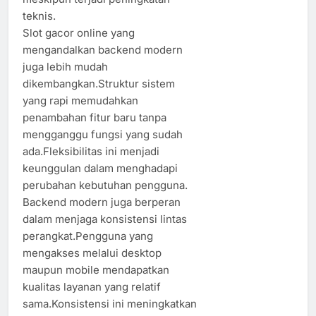
teknis.
Slot gacor online yang
mengandalkan backend modern
juga lebih mudah
dikembangkan.Struktur sistem
yang rapi memudahkan
penambahan fitur baru tanpa
mengganggu fungsi yang sudah
ada.Fleksibilitas ini menjadi
keunggulan dalam menghadapi
perubahan kebutuhan pengguna.
Backend modern juga berperan
dalam menjaga konsistensi lintas
perangkat.Pengguna yang
mengakses melalui desktop
maupun mobile mendapatkan
kualitas layanan yang relatif
sama.Konsistensi ini meningkatkan