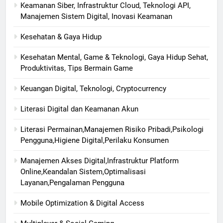
Keamanan Siber, Infrastruktur Cloud, Teknologi API,
Manajemen Sistem Digital, Inovasi Keamanan
Kesehatan & Gaya Hidup
Kesehatan Mental, Game & Teknologi, Gaya Hidup Sehat,
Produktivitas, Tips Bermain Game
Keuangan Digital, Teknologi, Cryptocurrency
Literasi Digital dan Keamanan Akun
Literasi Permainan,Manajemen Risiko Pribadi,Psikologi
Pengguna,Higiene Digital,Perilaku Konsumen
Manajemen Akses Digital,Infrastruktur Platform
Online,Keandalan Sistem,Optimalisasi
Layanan,Pengalaman Pengguna
Mobile Optimization & Digital Access