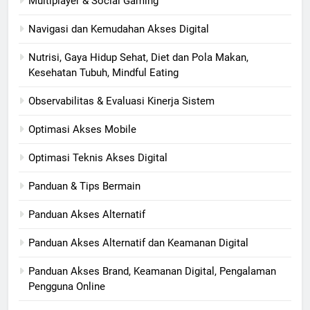
Multiplayer & Social Gaming
Navigasi dan Kemudahan Akses Digital
Nutrisi, Gaya Hidup Sehat, Diet dan Pola Makan,
Kesehatan Tubuh, Mindful Eating
Observabilitas & Evaluasi Kinerja Sistem
Optimasi Akses Mobile
Optimasi Teknis Akses Digital
Panduan & Tips Bermain
Panduan Akses Alternatif
Panduan Akses Alternatif dan Keamanan Digital
Panduan Akses Brand, Keamanan Digital, Pengalaman
Pengguna Online