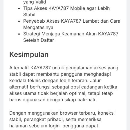
yang Valid
Tips Akses KAYA787 Mobile agar Lebih
Stabil
Penyebab Akses KAYA787 Lambat dan Cara
Mengatasinya
Strategi Menjaga Keamanan Akun KAYA787
Setelah Daftar
Kesimpulan
Alternatif KAYA787 untuk pengalaman akses yang
stabil dapat membantu pengguna menghadapi
kendala teknis dengan lebih terarah. Jalur
alternatif berfungsi sebagai opsi cadangan ketika
akses utama tidak berjalan optimal, tetapi tetap
harus digunakan dengan sikap hati-hati.
Dengan menggunakan browser terbaru, koneksi
stabil, perangkat pribadi, serta memeriksa
halaman sebelum login, pengguna dapat