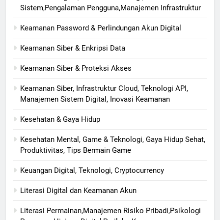
Sistem,Pengalaman Pengguna,Manajemen Infrastruktur
Keamanan Password & Perlindungan Akun Digital
Keamanan Siber & Enkripsi Data
Keamanan Siber & Proteksi Akses
Keamanan Siber, Infrastruktur Cloud, Teknologi API,
Manajemen Sistem Digital, Inovasi Keamanan
Kesehatan & Gaya Hidup
Kesehatan Mental, Game & Teknologi, Gaya Hidup Sehat,
Produktivitas, Tips Bermain Game
Keuangan Digital, Teknologi, Cryptocurrency
Literasi Digital dan Keamanan Akun
Literasi Permainan,Manajemen Risiko Pribadi,Psikologi