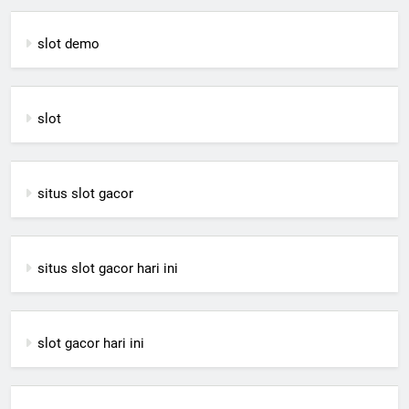
slot demo
slot
situs slot gacor
situs slot gacor hari ini
slot gacor hari ini