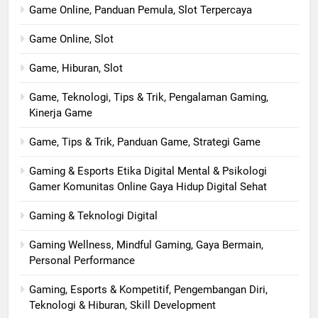
Game Online, Panduan Pemula, Slot Terpercaya
Game Online, Slot
Game, Hiburan, Slot
Game, Teknologi, Tips & Trik, Pengalaman Gaming,
Kinerja Game
Game, Tips & Trik, Panduan Game, Strategi Game
Gaming & Esports Etika Digital Mental & Psikologi
Gamer Komunitas Online Gaya Hidup Digital Sehat
Gaming & Teknologi Digital
Gaming Wellness, Mindful Gaming, Gaya Bermain,
Personal Performance
Gaming, Esports & Kompetitif, Pengembangan Diri,
Teknologi & Hiburan, Skill Development