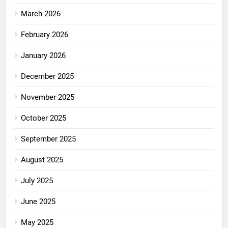
March 2026
February 2026
January 2026
December 2025
November 2025
October 2025
September 2025
August 2025
July 2025
June 2025
May 2025