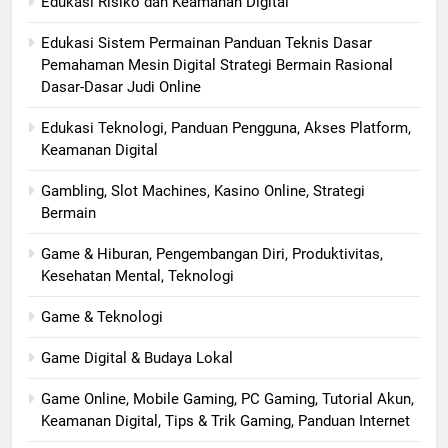
Edukasi Risiko dan Keamanan Digital
Edukasi Sistem Permainan Panduan Teknis Dasar
Pemahaman Mesin Digital Strategi Bermain Rasional
Dasar-Dasar Judi Online
Edukasi Teknologi, Panduan Pengguna, Akses Platform,
Keamanan Digital
Gambling, Slot Machines, Kasino Online, Strategi
Bermain
Game & Hiburan, Pengembangan Diri, Produktivitas,
Kesehatan Mental, Teknologi
Game & Teknologi
Game Digital & Budaya Lokal
Game Online, Mobile Gaming, PC Gaming, Tutorial Akun,
Keamanan Digital, Tips & Trik Gaming, Panduan Internet