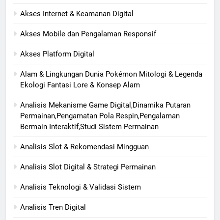
Akses Internet & Keamanan Digital
Akses Mobile dan Pengalaman Responsif
Akses Platform Digital
Alam & Lingkungan Dunia Pokémon Mitologi & Legenda
Ekologi Fantasi Lore & Konsep Alam
Analisis Mekanisme Game Digital,Dinamika Putaran
Permainan,Pengamatan Pola Respin,Pengalaman
Bermain Interaktif,Studi Sistem Permainan
Analisis Slot & Rekomendasi Mingguan
Analisis Slot Digital & Strategi Permainan
Analisis Teknologi & Validasi Sistem
Analisis Tren Digital