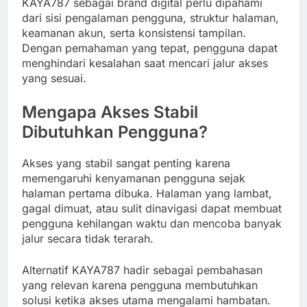
KAYA787 sebagai brand digital perlu dipahami
dari sisi pengalaman pengguna, struktur halaman,
keamanan akun, serta konsistensi tampilan.
Dengan pemahaman yang tepat, pengguna dapat
menghindari kesalahan saat mencari jalur akses
yang sesuai.
Mengapa Akses Stabil
Dibutuhkan Pengguna?
Akses yang stabil sangat penting karena
memengaruhi kenyamanan pengguna sejak
halaman pertama dibuka. Halaman yang lambat,
gagal dimuat, atau sulit dinavigasi dapat membuat
pengguna kehilangan waktu dan mencoba banyak
jalur secara tidak terarah.
Alternatif KAYA787 hadir sebagai pembahasan
yang relevan karena pengguna membutuhkan
solusi ketika akses utama mengalami hambatan.