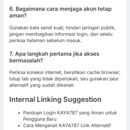
6. Bagaimana cara menjaga akun tetap
aman?
Gunakan kata sandi kuat, hindari jaringan publik,
jangan membagikan informasi login, dan selalu
periksa halaman sebelum masuk.
7. Apa langkah pertama jika akses
bermasalah?
Periksa koneksi internet, bersihkan cache browser,
tutup tab yang tidak diperlukan, lalu gunakan jalur
alternatif yang sudah dikenali.
Internal Linking Suggestion
Panduan Login KAYA787 yang Aman untuk
Pengguna Baru
Cara Mengenali KAYA787 Link Alternatif