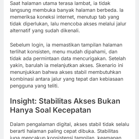
Saat halaman utama terasa lambat, ia tidak
langsung membuka banyak halaman berbeda. Ia
memeriksa koneksi internet, menutup tab yang
tidak diperlukan, lalu mencoba akses melalui jalur
alternatif yang sudah dikenali.
Sebelum login, ia memastikan tampilan halaman
terlihat konsisten, menu mudah dipahami, dan
tidak ada permintaan data mencurigakan. Setelah
yakin, barulah ia melanjutkan akses. Skenario ini
menunjukkan bahwa akses stabil membutuhkan
kombinasi antara jalur yang tepat dan kebiasaan
pengguna yang teliti.
Insight: Stabilitas Akses Bukan
Hanya Soal Kecepatan
Dalam pengalaman digital, akses stabil tidak selalu
berarti halaman paling cepat dibuka. Stabilitas
juga mencakup konsistensi tampilan, keamanan