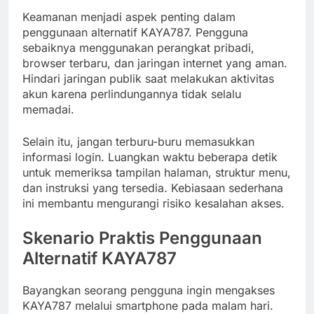
Keamanan menjadi aspek penting dalam
penggunaan alternatif KAYA787. Pengguna
sebaiknya menggunakan perangkat pribadi,
browser terbaru, dan jaringan internet yang aman.
Hindari jaringan publik saat melakukan aktivitas
akun karena perlindungannya tidak selalu
memadai.
Selain itu, jangan terburu-buru memasukkan
informasi login. Luangkan waktu beberapa detik
untuk memeriksa tampilan halaman, struktur menu,
dan instruksi yang tersedia. Kebiasaan sederhana
ini membantu mengurangi risiko kesalahan akses.
Skenario Praktis Penggunaan
Alternatif KAYA787
Bayangkan seorang pengguna ingin mengakses
KAYA787 melalui smartphone pada malam hari.