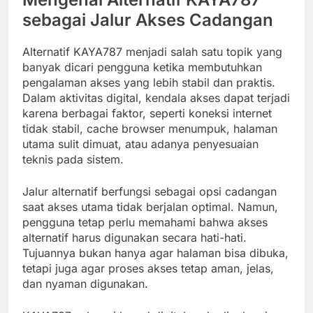
sebagai Jalur Akses Cadangan
Alternatif KAYA787 menjadi salah satu topik yang
banyak dicari pengguna ketika membutuhkan
pengalaman akses yang lebih stabil dan praktis.
Dalam aktivitas digital, kendala akses dapat terjadi
karena berbagai faktor, seperti koneksi internet
tidak stabil, cache browser menumpuk, halaman
utama sulit dimuat, atau adanya penyesuaian
teknis pada sistem.
Jalur alternatif berfungsi sebagai opsi cadangan
saat akses utama tidak berjalan optimal. Namun,
pengguna tetap perlu memahami bahwa akses
alternatif harus digunakan secara hati-hati.
Tujuannya bukan hanya agar halaman bisa dibuka,
tetapi juga agar proses akses tetap aman, jelas,
dan nyaman digunakan.