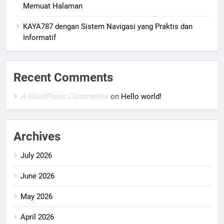
Memuat Halaman
KAYA787 dengan Sistem Navigasi yang Praktis dan
Informatif
Recent Comments
A WordPress Commenter
on
Hello world!
Archives
July 2026
June 2026
May 2026
April 2026