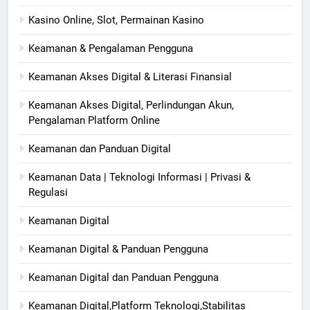
Kasino Online, Slot, Permainan Kasino
Keamanan & Pengalaman Pengguna
Keamanan Akses Digital & Literasi Finansial
Keamanan Akses Digital, Perlindungan Akun,
Pengalaman Platform Online
Keamanan dan Panduan Digital
Keamanan Data | Teknologi Informasi | Privasi &
Regulasi
Keamanan Digital
Keamanan Digital & Panduan Pengguna
Keamanan Digital dan Panduan Pengguna
Keamanan Digital,Platform Teknologi,Stabilitas