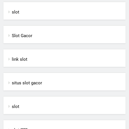
slot
Slot Gacor
link slot
situs slot gacor
slot