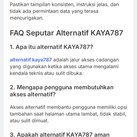
Pastikan tampilan konsisten, instruksi jelas, dan
tidak ada permintaan data yang terasa
mencurigakan.
FAQ Seputar Alternatif KAYA787
1. Apa itu alternatif KAYA787?
alternatif kaya787
adalah jalur akses cadangan
yang digunakan ketika akses utama mengalami
kendala teknis atau sulit dibuka.
2. Mengapa pengguna membutuhkan
akses alternatif?
Akses alternatif membantu pengguna memiliki opsi
tambahan saat halaman utama lambat, tidak stabil,
atau sulit dimuat.
3. Apakah alternatif KAYA787 aman